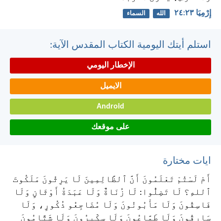
إِرْمِيَا ٢٣:‏٢٤
الله
السماء
استلم أيتك اليومية الكتاب المقدس الآية:
الإخطار اليومي
الايميل
Android
على موقعك
ايات مختارة
أَمْ لَسْتُمْ تَعْلَمُونَ أَنَّ ٱلظَّالِمِينَ لَا يَرِثُونَ مَلَكُوتَ
ٱللهِ؟ لَا تَضِلُّوا: لَا زُنَاةٌ وَلَا عَبَدَةُ أَوْثَانٍ وَلَا
فَاسِقُونَ وَلَا مَأْبُونُونَ وَلَا مُضَاجِعُو ذُكُورٍ، وَلَا
سَارِقُونَ وَلَا طَمَّاعُونَ وَلَا سِكِّيرُونَ وَلَا شَتَّامُونَ