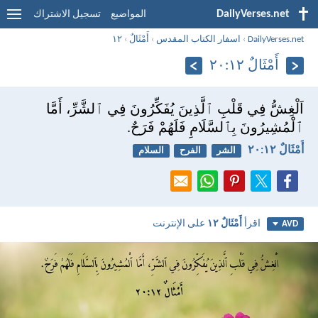
DailyVerses.net
المواضيع
تسجيل الاشتراك
DailyVerses.net
›
اسفار الكتاب المقدس
›
أَمْثَالٌ
›
١٢
أَمْثَالٌ ١٢:‏٢٠
اَلْغِشُّ فِي قَلْبِ ٱلَّذِينَ يُفَكِّرُونَ فِي ٱلشَّرِّ، أَمَّا
ٱلْمُشِيرُونَ بِٱلسَّلَامِ فَلَهُمْ فَرَحٌ.
أَمْثَالٌ ١٢:‏٢٠
الشر
الفرح
السلام
اقرأ
أَمْثَالٌ ١٢
على الإنترنت
AVD