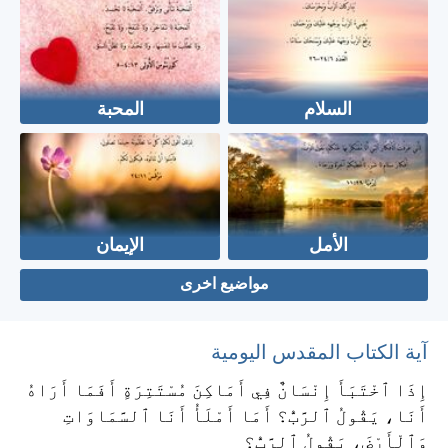
السلام
المحبة
الأمل
الإيمان
مواضيع اخرى
آية الكتاب المقدس اليومية
إِذَا ٱخْتَبَأَ إِنْسَانٌ فِي أَمَاكِنَ مُسْتَتِرَةٍ أَفَمَا أَرَاهُ
أَنَا، يَقُولُ ٱلرَّبُّ؟ أَمَا أَمْلَأُ أَنَا ٱلسَّمَاوَاتِ
وَٱلْأَرْضَ، يَقُولُ ٱلرَّبُّ؟