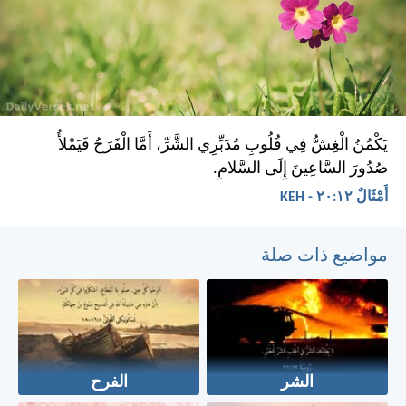
يَكْمُنُ الْغِشُّ فِي قُلُوبِ مُدَبِّرِي الشَّرِّ، أَمَّا الْفَرَحُ فَيَمْلأُ
صُدُورَ السَّاعِينَ إِلَى السَّلامِ.
أَمْثَالٌ ١٢:‏٢٠ - KEH
مواضيع ذات صلة
الشر
الفرح