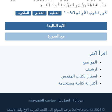
وَلَا خَاطِفُونَ يَرِثُونَ مَلَكُوتَ ٱللهِ.
كُورِنْثُوسَ ٱلأُولَى ٦:‏٩-‏١٠
الخطية
الخلاص
الملكوت
الاية التالية!
مع الصورة
اقرأ اكثر
المواضيع
ارشيف
اسفار الكتاب المقدس
أكثر اية كتابية مستخدمة
من أنا؟
اتصل بنا
سياسية الخصوصية
© 2026 DailyVerses.net ترجم الموقع الى اللغة العربية الاخ وليد الاسعد