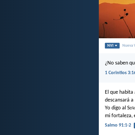
NVI
Nueva V
¿No saben que
1 Corintios 3:1
El que habita 
descansará a
Yo digo al S
eñ
mi fortaleza, 
Salmo 91:1-2