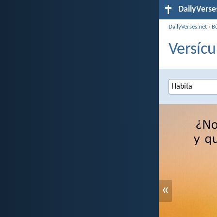
DailyVerse
DailyVerses.net
›
B
Versícu
«