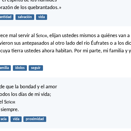
 el espíritu de los humildes
corazón de los quebrantados.»
antidad
salvación
vida
rece mal servir al S
eñor
, elijan ustedes mismos a quiénes van a s
vieron sus antepasados al otro lado del río Éufrates o a los di
cuya tierra ustedes ahora habitan. Por mi parte, mi familia y 
amilia
ídolos
seguir
de que la bondad y el amor
odos los días de mi vida;
el S
eñor
 siempre.
racia
vida
proximidad