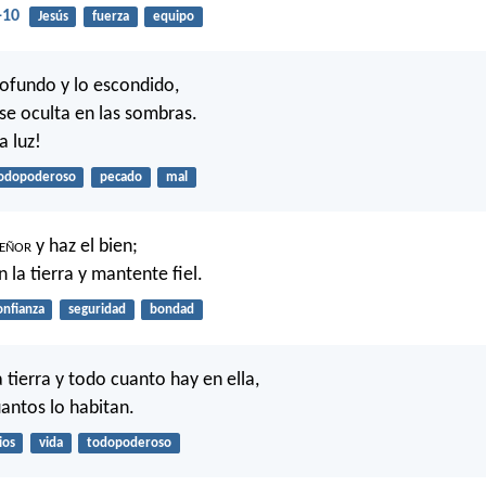
-10
Jesús
fuerza
equipo
profundo y lo escondido,
 se oculta en las sombras.
a luz!
odopoderoso
pecado
mal
eñor
y haz el bien;
 la tierra y mantente fiel.
onfianza
seguridad
bondad
a tierra y todo cuanto hay en ella,
antos lo habitan.
ios
vida
todopoderoso