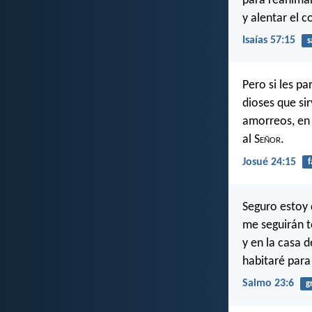
para reanimar
y alentar el 
Isaías 57:15
s
Pero si les pa
dioses que sir
amorreos, en 
al S
eñor
.
Josué 24:15
f
Seguro estoy 
me seguirán t
y en la casa d
habitaré para
Salmo 23:6
g