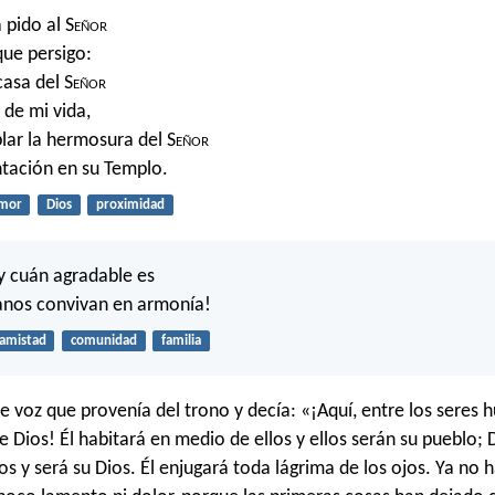
 pido al S
eñor
que persigo:
casa del S
eñor
 de mi vida,
ar la hermosura del S
eñor
ntación en su Templo.
mor
Dios
proximidad
y cuán agradable es
anos convivan en armonía!
amistad
comunidad
familia
e voz que provenía del trono y decía: «¡Aquí, entre los seres
de Dios! Él habitará en medio de ellos y ellos serán su pueblo;
los y será su Dios. Él enjugará toda lágrima de los ojos. Ya no