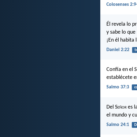
Colosenses 2:9
Él revela lo 
y sabe lo que
¡En él habita l
Daniel 2:22
t
Confía en el S
establécete en
Salmo 37:3
c
Del S
eñor
es l
el mundo y cu
Salmo 24:1
D