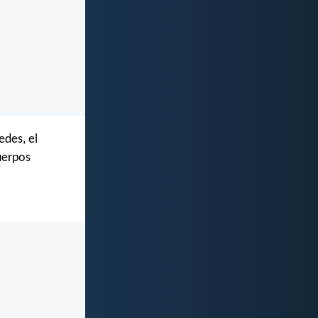
edes, el
uerpos