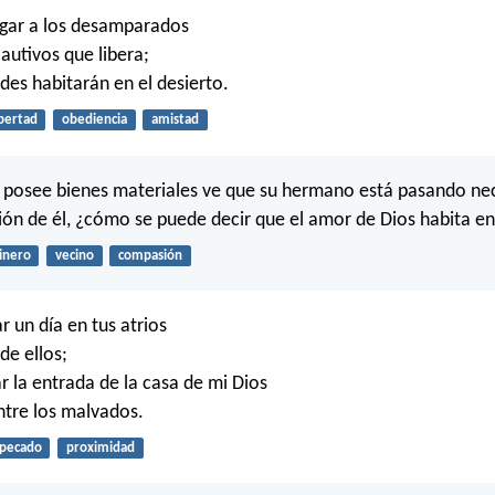
ogar a los desamparados
cautivos que libera;
des habitarán en el desierto.
ibertad
obediencia
amistad
e posee bienes materiales ve que su hermano está pasando ne
ón de él, ¿cómo se puede decir que el amor de Dios habita en
inero
vecino
compasión
r un día en tus atrios
de ellos;
r la entrada de la casa de mi Dios
ntre los malvados.
pecado
proximidad