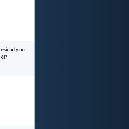
cesidad y no
 él?