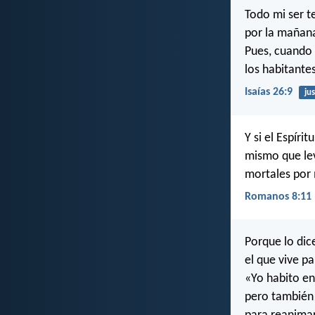
Todo mi ser t
por la mañana
Pues, cuando t
los habitante
Isaías 26:9
jus
Y si el Espíri
mismo que lev
mortales por 
Romanos 8:11
Porque lo dice
el que vive p
«Yo habito en
pero también 