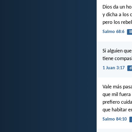
Dios da un h
y dicha a los 
pero los rebel
Salmo 68:6
l
Si alguien qu
tiene compasi
1 Juan 3:17
d
Vale más pasa
que mil fuera 
prefiero cuida
que habitar e
Salmo 84:10