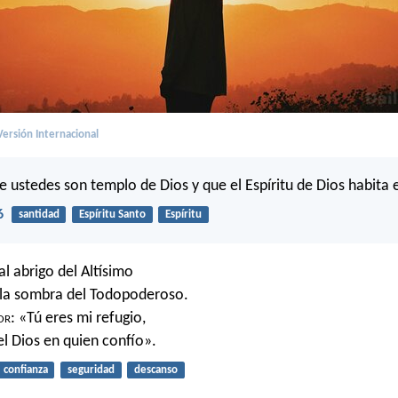
ersión Internacional
 ustedes son templo de Dios y que el Espíritu de Dios habita 
6
santidad
Espíritu Santo
Espíritu
al abrigo del Altísimo
 la sombra del Todopoderoso.
or
: «Tú eres mi refugio,
el Dios en quien confío».
confianza
seguridad
descanso