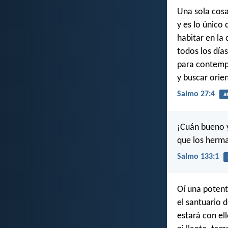
Una sola cosa
y es lo único 
habitar en la 
todos los días
para contempl
y buscar orie
Salmo 27:4
a
¡Cuán bueno 
que los herm
Salmo 133:1
Oí una potent
el santuario 
estará con el