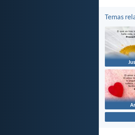
Temas rel
Jus
A