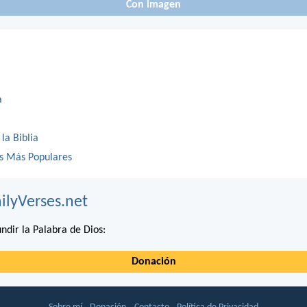
Con imagen
a
 la Biblia
os Más Populares
ilyVerses.net
ndir la Palabra de Dios:
Donación