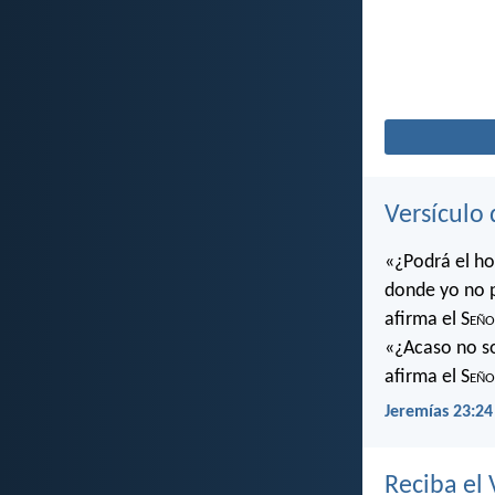
Versículo 
«¿Podrá el ho
donde yo no 
afirma el S
eño
«¿Acaso no soy
afirma el S
eño
Jeremías 23:24
Reciba el 