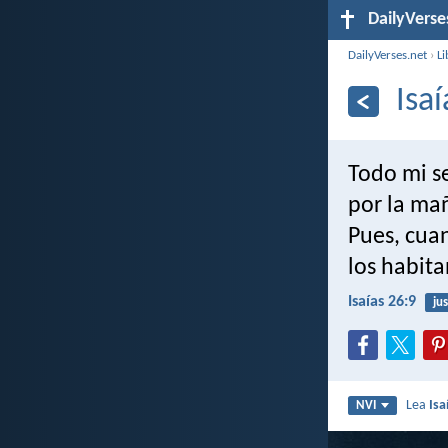
DailyVerse
DailyVerses.net
›
Li
Isa
Todo mi se
por la mañ
Pues, cuan
los habita
Isaías 26:9
jus
Lea
Isa
NVI