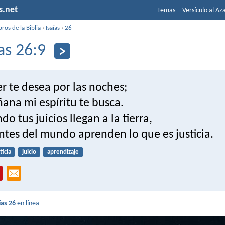
s.net
Temas
Versículo al Az
bros de la Biblia
›
Isaías
›
26
ías 26:9
r te desea por las noches;
ana mi espíritu te busca.
do tus juicios llegan a la tierra,
ntes del mundo aprenden lo que es justicia.
ticia
juicio
aprendizaje
ías 26
en línea