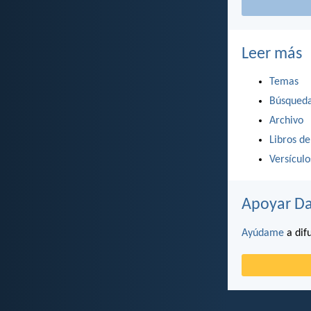
Leer más
Temas
Búsqued
Archivo
Libros de
Versícul
Apoyar Da
Ayúdame
a difu