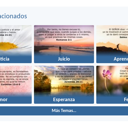
acionados
ticia
Juicio
Aprend
mor
Esperanza
F
Más Temas...