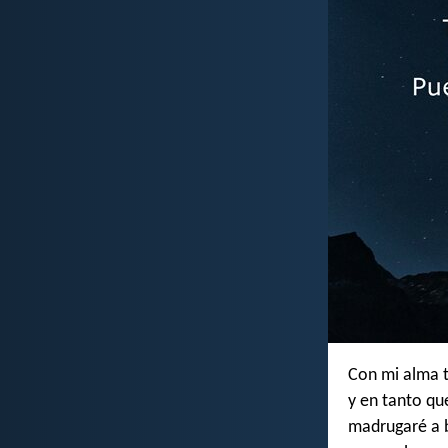
Con mi alma t
y en tanto qu
madrugaré a 