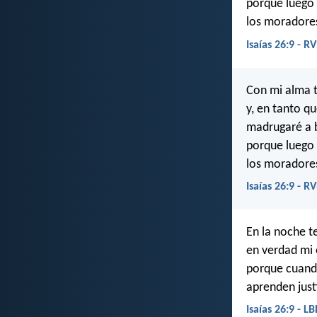
porque luego q
los moradores
Isaías 26:9 - R
Con mi alma 
y, en tanto qu
madrugaré a 
porque luego q
los moradores
Isaías 26:9 - R
En la noche t
en verdad mi 
porque cuando
aprenden just
Isaías 26:9 - L