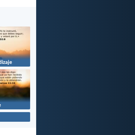
izaje
e