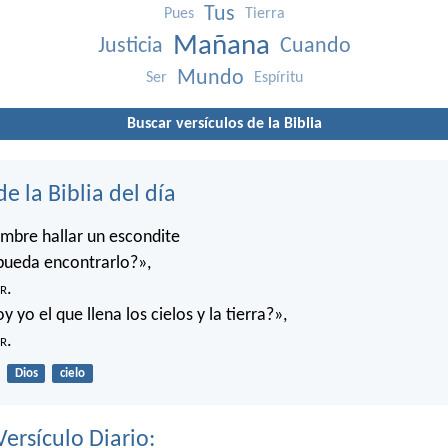
Tus
Pues
Tierra
Mañana
Justicia
Cuando
Mundo
Ser
Espíritu
Buscar versículos de la Biblia
de la Biblia del día
mbre hallar un escondite
pueda encontrarlo?»,
r
.
 yo el que llena los cielos y la tierra?»,
r
.
Dios
cielo
Versículo Diario: