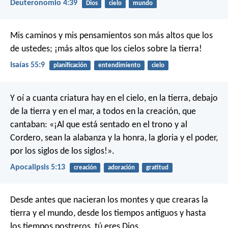
Deuteronomio 4:39
Dios
cielo
mundo
Mis caminos y mis pensamientos
son más altos que los
de ustedes;
¡más altos que los cielos sobre la tierra!
Isaías 55:9
planificación
entendimiento
cielo
Y oí a cuanta criatura hay en el cielo, en la tierra, debajo
de la tierra y en el mar, a todos en la creación, que
cantaban: «¡Al que está sentado en el trono y al
Cordero, sean la alabanza y la honra, la gloria y el poder,
por los siglos de los siglos!».
Apocalipsis 5:13
creación
adoración
gratitud
Desde antes que nacieran los montes
y que crearas la
tierra y el mundo,
desde los tiempos antiguos
y hasta
los tiempos postreros,
tú eres Dios.