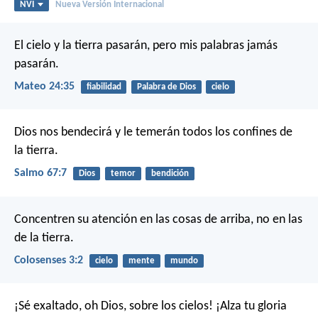
NVI
Nueva Versión Internacional
El cielo y la tierra pasarán, pero mis palabras jamás
pasarán.
Mateo 24:35
fiabilidad
Palabra de Dios
cielo
Dios nos bendecirá
y le temerán todos los confines de
la tierra.
Salmo 67:7
Dios
temor
bendición
Concentren su atención en las cosas de arriba, no en las
de la tierra.
Colosenses 3:2
cielo
mente
mundo
¡Sé exaltado, oh Dios, sobre los cielos!
¡Alza tu gloria