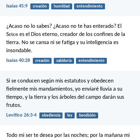
Isaías 45:9
creación
humildad
entendimiento
¿Acaso no lo sabes?
¿Acaso no te has enterado?
El
S
eñor
es el Dios eterno,
creador de los confines de la
tierra.
No se cansa ni se fatiga
y su inteligencia es
insondable.
Isaías 40:28
creación
sabiduría
entendimiento
Si se conducen según mis estatutos y obedecen
fielmente mis mandamientos, yo enviaré lluvia a su
tiempo, y la tierra y los árboles del campo darán sus
frutos.
Levítico 26:3-4
obediencia
ley
bendición
Todo mi ser te desea por las noches;
por la mañana mi