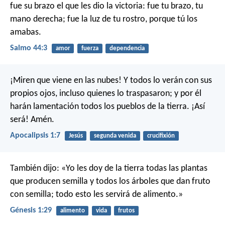
fue su brazo el que les dio la victoria:
fue tu brazo, tu
mano derecha;
fue la luz de tu rostro, porque tú los
amabas.
Salmo 44:3
amor
fuerza
dependencia
¡Miren que viene en las nubes!
Y todos lo verán con sus
propios ojos,
incluso quienes lo traspasaron;
y por él
harán lamentación
todos los pueblos de la tierra.
¡Así
será! Amén.
Apocalipsis 1:7
Jesús
segunda venida
crucifixión
También dijo: «Yo les doy de la tierra todas las plantas
que producen semilla y todos los árboles que dan fruto
con semilla; todo esto les servirá de alimento.»
Génesis 1:29
alimento
vida
frutos