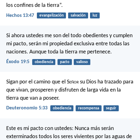
los confines de la tierra”.
Hechos 13:47
evangelización
salvación
luz
Si ahora ustedes me son del todo obedientes y cumplen
mi pacto, serán mi propiedad exclusiva entre todas las
naciones. Aunque toda la tierra me pertenece.
Éxodo 19:5
obediencia
pacto
valioso
Sigan por el camino que el S
eñor
su Dios ha trazado para
que vivan, prosperen y disfruten de larga vida en la
tierra que van a poseer.
Deuteronomio 5:33
obediencia
recompensa
seguir
Este es mi pacto con ustedes: Nunca más serán
exterminados todos los seres vivientes por las aguas de