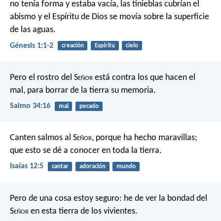
no tenía forma y estaba vacía, las tinieblas cubrían el
abismo y el Espíritu de Dios se movía sobre la superficie
de las aguas.
Génesis 1:1-2
creación
Espíritu
cielo
Pero el rostro del S
eñor
está contra los que hacen el
mal,
para borrar de la tierra su memoria.
Salmo 34:16
mal
pecado
Canten salmos al S
eñor
,
porque ha hecho maravillas;
que esto se dé a conocer
en toda la tierra.
Isaías 12:5
cantar
adoración
mundo
Pero de una cosa estoy seguro:
he de ver la bondad del
S
eñor
en esta tierra de los vivientes.