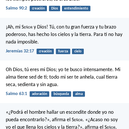
Salmo 90:2
creación
Dios
entendimiento
¡Ah, mi S
eñor
y Dios! Tú, con tu gran fuerza y tu brazo
poderoso, has hecho los cielos y la tierra. Para ti no hay
nada imposible.
Jeremías 32:17
creación
fuerza
cielo
Oh Dios, tú eres mi Dios;
yo te busco intensamente.
Mi
alma tiene sed de ti;
todo mi ser te anhela,
cual tierra
seca, sedienta y sin agua.
Salmo 63:1
adoración
búsqueda
alma
«¿Podrá el hombre hallar un escondite
donde yo no
pueda encontrarlo?»,
afirma el S
eñor
.
«¿Acaso no soy
yo el que llena los cielos y la tierra?»,
afirma el S
eñor
.