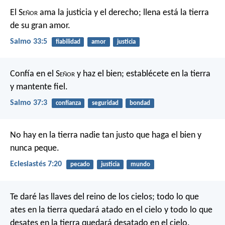
El S
eñor
ama la justicia y el derecho;
llena está la tierra
de su gran amor.
Salmo 33:5
fiabilidad
amor
justicia
Confía en el S
eñor
y haz el bien;
establécete en la tierra
y mantente fiel.
Salmo 37:3
confianza
seguridad
bondad
No hay en la tierra nadie tan justo
que haga el bien y
nunca peque.
Eclesiastés 7:20
pecado
justicia
mundo
Te daré las llaves del reino de los cielos; todo lo que
ates en la tierra quedará atado en el cielo y todo lo que
desates en la tierra quedará desatado en el cielo.