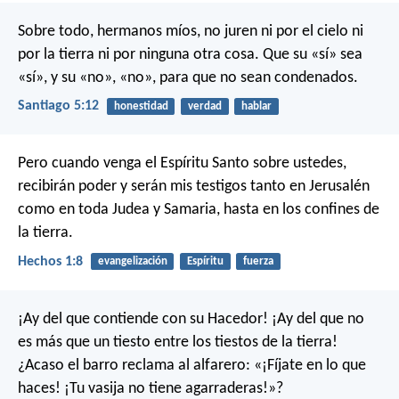
Sobre todo, hermanos míos, no juren ni por el cielo ni
por la tierra ni por ninguna otra cosa. Que su «sí» sea
«sí», y su «no», «no», para que no sean condenados.
Santiago 5:12
honestidad
verdad
hablar
Pero cuando venga el Espíritu Santo sobre ustedes,
recibirán poder y serán mis testigos tanto en Jerusalén
como en toda Judea y Samaria, hasta en los confines de
la tierra.
Hechos 1:8
evangelización
Espíritu
fuerza
¡Ay del que contiende con su Hacedor!
¡Ay del que no
es más que un tiesto
entre los tiestos de la tierra!
¿Acaso el barro reclama al alfarero:
«¡Fíjate en lo que
haces!
¡Tu vasija no tiene agarraderas!»?