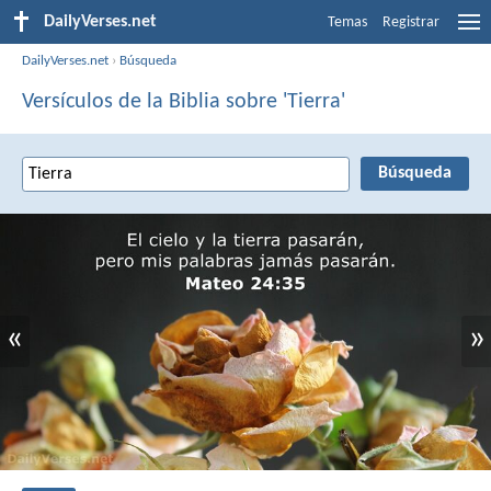
DailyVerses.net
Temas
Registrar
DailyVerses.net
›
Búsqueda
Versículos de la Biblia sobre 'Tierra'
«
»