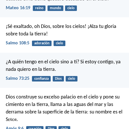
Mateo 16:19
reino
mundo
cielo
¡Sé exaltado, oh Dios, sobre los cielos!
¡Alza tu gloria
sobre toda la tierra!
Salmo 108:5
adoración
cielo
¿A quién tengo en el cielo sino a ti?
Si estoy contigo, ya
nada quiero en la tierra.
Salmo 73:25
confianza
Dios
cielo
Dios construye su excelso palacio en el cielo
y pone su
cimiento en la tierra,
llama a las aguas del mar
y las
derrama sobre la superficie de la tierra:
su nombre es el
S
eñor
.
Amós 9:6
creación
Dios
cielo