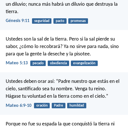
un diluvio; nunca más habrá un diluvio que destruya la
tierra.
Génesis 9:11
seguridad
pacto
promesas
Ustedes son la sal de la tierra. Pero si la sal pierde su
sabor, ¿cómo lo recobrará? Ya no sirve para nada, sino
para que la gente la deseche y la pisotee.
Mateo 5:13
pecado
obediencia
evangelización
Ustedes deben orar así:
“Padre nuestro que estás en el
cielo,
santificado sea tu nombre.
Venga tu reino.
Hágase tu voluntad
en la tierra como en el cielo.”
Mateo 6:9-10
oración
Padre
humildad
Porque no fue su espada la que conquistó la tierra
ni