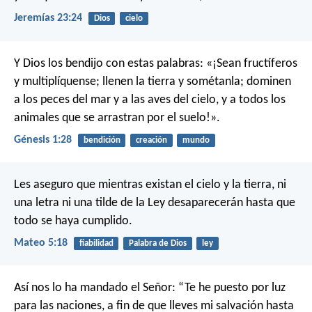
Jeremías 23:24
Dios
cielo
Y Dios los bendijo con estas palabras: «¡Sean fructíferos
y multiplíquense; llenen la tierra y sométanla; dominen
a los peces del mar y a las aves del cielo, y a todos los
animales que se arrastran por el suelo!».
Génesis 1:28
bendición
creación
mundo
Les aseguro que mientras existan el cielo y la tierra, ni
una letra ni una tilde de la Ley desaparecerán hasta que
todo se haya cumplido.
Mateo 5:18
fiabilidad
Palabra de Dios
ley
Así nos lo ha mandado el Señor:
“Te he puesto por luz
para las naciones,
a fin de que lleves mi salvación hasta