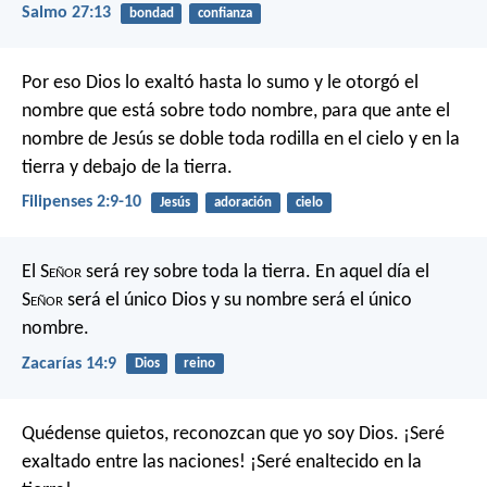
Salmo 27:13
bondad
confianza
Por eso Dios lo exaltó hasta lo sumo y le otorgó el
nombre que está sobre todo nombre, para que ante el
nombre de Jesús se doble toda rodilla en el cielo y en la
tierra y debajo de la tierra.
Filipenses 2:9-10
Jesús
adoración
cielo
El S
eñor
será rey sobre toda la tierra. En aquel día el
S
eñor
será el único Dios y su nombre será el único
nombre.
Zacarías 14:9
Dios
reino
Quédense quietos, reconozcan que yo soy Dios.
¡Seré
exaltado entre las naciones!
¡Seré enaltecido en la