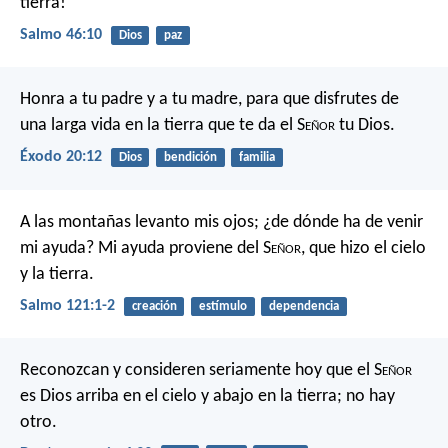
tierra!
Salmo 46:10
Dios
paz
Honra a tu padre y a tu madre, para que disfrutes de
una larga vida en la tierra que te da el S
eñor
tu Dios.
Éxodo 20:12
Dios
bendición
familia
A las montañas levanto mis ojos;
¿de dónde ha de venir
mi ayuda?
Mi ayuda proviene del S
eñor
,
que hizo el cielo
y la tierra.
Salmo 121:1-2
creación
estímulo
dependencia
Reconozcan y consideren seriamente hoy que el S
eñor
es Dios arriba en el cielo y abajo en la tierra; no hay
otro.