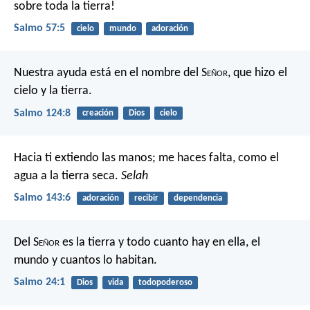
sobre toda la tierra!
Salmo 57:5
cielo
mundo
adoración
Nuestra ayuda está en el nombre del S
eñor
,
que hizo el
cielo y la tierra.
Salmo 124:8
creación
Dios
cielo
Hacia ti extiendo las manos;
me haces falta, como el
agua a la tierra seca.
Selah
Salmo 143:6
adoración
recibir
dependencia
Del S
eñor
es la tierra y todo cuanto hay en ella,
el
mundo y cuantos lo habitan.
Salmo 24:1
Dios
vida
todopoderoso