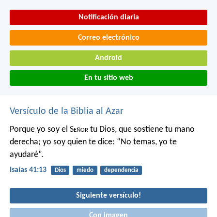
Notificación diaria
Correo electrónico
Android
En tu sitio web
Versículo de la Biblia al Azar
Porque yo soy el S
eñor
tu Dios,
que sostiene tu mano
derecha;
yo soy quien te dice:
“No temas, yo te
ayudaré”.
Isaías 41:13
Dios
miedo
dependencia
Siguiente versículo!
Con imagen