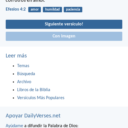
con otros en amor.
Efesios 4:2
amor
humildad
paciencia
Siguiente versículo!
Con imagen
Leer más
Temas
Búsqueda
Archivo
Libros de la Biblia
Versículos Más Populares
Apoyar DailyVerses.net
Ayúdame
a difundir la Palabra de Dios: