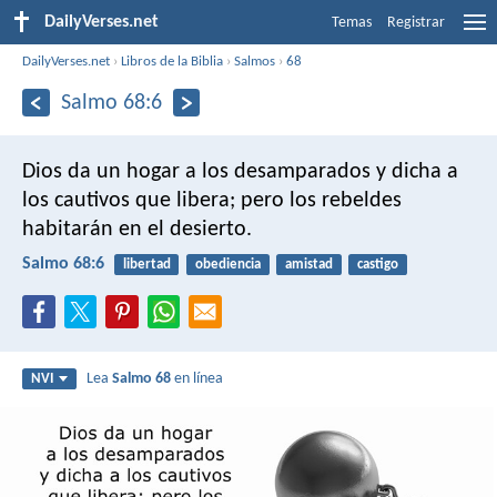
DailyVerses.net
Temas
Registrar
DailyVerses.net
›
Libros de la Biblia
›
Salmos
›
68
Salmo 68:6
Dios da un hogar a los desamparados
y dicha a
los cautivos que libera;
pero los rebeldes
habitarán en el desierto.
Salmo 68:6
libertad
obediencia
amistad
castigo
Lea
Salmo 68
en línea
NVI