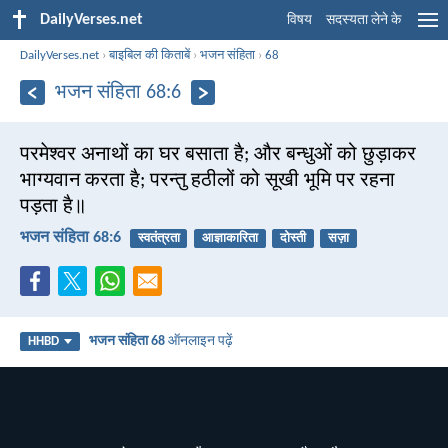
DailyVerses.net
विषय
सदस्यता लेने के
DailyVerses.net
›
बाइबिल की किताबें
›
भजन संहिता
›
68
भजन संहिता 68:6
परमेश्वर अनाथों का घर बसाता है; और बन्धुओं को छुड़ाकर
भाग्यवान करता है; परन्तु हठीलों को सूखी भूमि पर रहना
पड़ता है॥
भजन संहिता 68:6
स्वतंत्रता
आज्ञाकारिता
दोस्ती
सज़ा
भजन संहिता 68
ऑनलाइन पढ़ें
HHBD