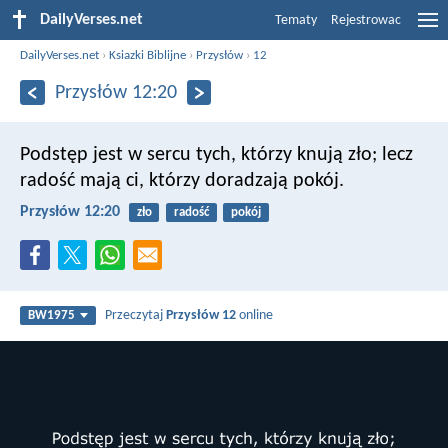
DailyVerses.net
Tematy
Rejestrowac
DailyVerses.net
›
Ksiazki Biblijne
›
Przysłów
›
12
Przysłów 12:20
Podstęp jest w sercu tych, którzy knują zło;
lecz
radość mają ci, którzy doradzają pokój.
Przysłów 12:20
zło
radość
pokój
Przeczytaj
Przysłów 12
online
BW1975