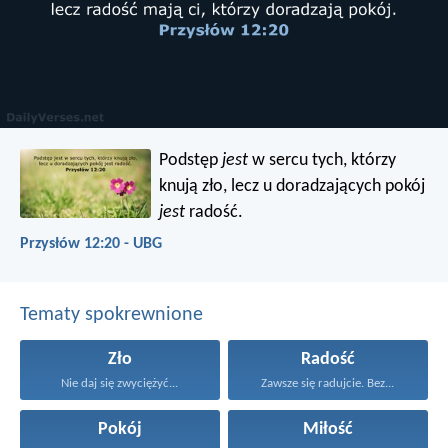
Podstęp
jest
w sercu tych, którzy
knują zło,
lecz u doradzających pokój
jest
radość.
Przysłów 12:20 - UBG
Tematy spokrewnione
Zło
Radość
Nie daj się zwyciężyć...
Zawsze się radujcie. Bez...
Pokój
Miłość