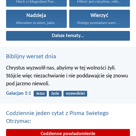
Niech ci błogosławi Pan...
Miłość jest cierpliwa, miłość...
Nadzieja
Wierzyć
Albowiem Ja wiem, jakie...
Dlatego powiadam wam: Wszystko...
Dalsze tematy...
Biblijny werset dnia
Chrystus wyzwolił nas, abyśmy w tej wolności żyli.
Stójcie więc niezachwianie i nie poddawajcie się znowu
pod jarzmo niewoli.
Galacjan 5:1
Jezus
życie
wyzwoliciel
Codziennie jeden cytat z Pisma Swietego
Otrzymac:
Codzienne powiadomienie