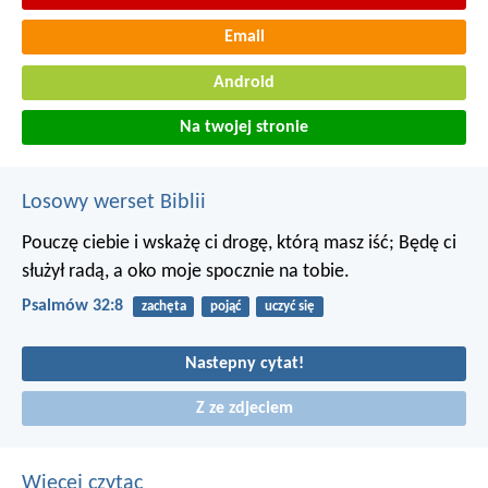
Email
Android
Na twojej stronie
Losowy werset Biblii
Pouczę ciebie i wskażę ci drogę, którą masz iść;
Będę ci
służył radą, a oko moje spocznie na tobie.
Psalmów 32:8
zachęta
pojąć
uczyć się
Nastepny cytat!
Z ze zdjeciem
Wiecej czytac