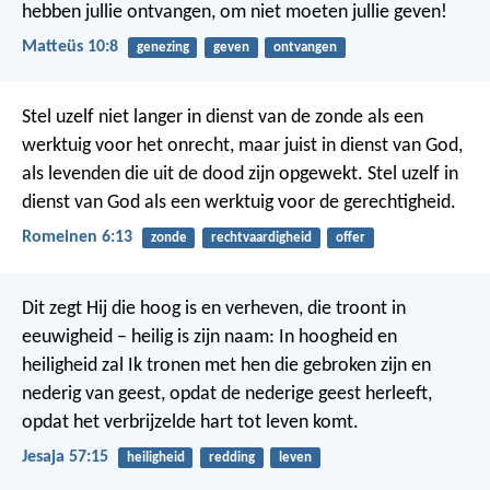
hebben jullie ontvangen, om niet moeten jullie geven!
Matteüs 10:8
genezing
geven
ontvangen
Stel uzelf niet langer in dienst van de zonde als een
werktuig voor het onrecht, maar juist in dienst van God,
als levenden die uit de dood zijn opgewekt. Stel uzelf in
dienst van God als een werktuig voor de gerechtigheid.
Romeinen 6:13
zonde
rechtvaardigheid
offer
Dit zegt Hij die hoog is en verheven,
die troont in
eeuwigheid – heilig is zijn naam:
In hoogheid en
heiligheid zal Ik tronen
met hen die gebroken zijn en
nederig van geest,
opdat de nederige geest herleeft,
opdat het verbrijzelde hart tot leven komt.
Jesaja 57:15
heiligheid
redding
leven