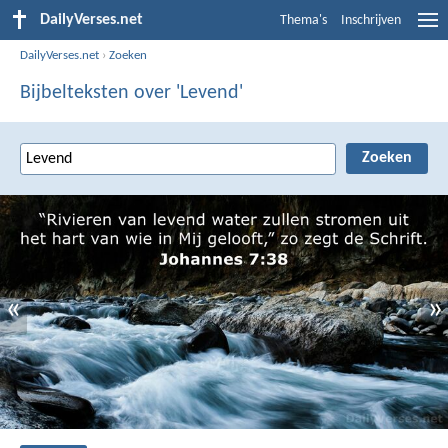
DailyVerses.net
Thema's
Inschrijven
DailyVerses.net
›
Zoeken
Bijbelteksten over 'Levend'
«
»