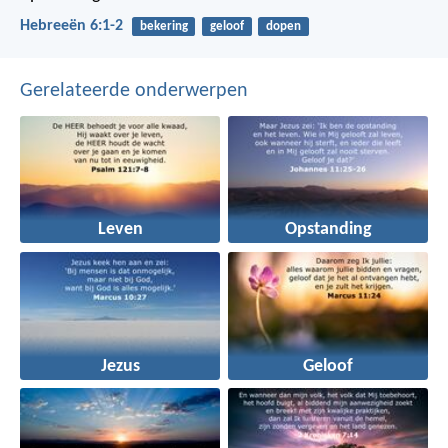
Hebreeën 6:1-2
bekering
geloof
dopen
Gerelateerde onderwerpen
Leven
Opstanding
Jezus
Geloof