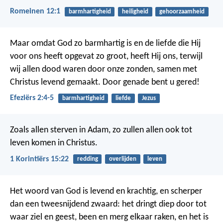
Romeinen 12:1
barmhartigheid
heiligheid
gehoorzaamheid
Maar omdat God zo barmhartig is en de liefde die Hij
voor ons heeft opgevat zo groot, heeft Hij ons, terwijl
wij allen dood waren door onze zonden, samen met
Christus levend gemaakt. Door genade bent u gered!
Efeziërs 2:4-5
barmhartigheid
liefde
Jezus
Zoals allen sterven in Adam, zo zullen allen ook tot
leven komen in Christus.
1 Korintiërs 15:22
redding
overlijden
leven
Het woord van God is levend en krachtig, en scherper
dan een tweesnijdend zwaard: het dringt diep door tot
waar ziel en geest, been en merg elkaar raken, en het is