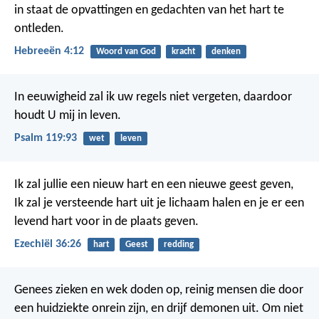
in staat de opvattingen en gedachten van het hart te
ontleden.
Hebreeën 4:12
Woord van God
kracht
denken
In eeuwigheid zal ik uw regels niet vergeten,
daardoor
houdt U mij in leven.
Psalm 119:93
wet
leven
Ik zal jullie een nieuw hart en een nieuwe geest geven,
Ik zal je versteende hart uit je lichaam halen en je er een
levend hart voor in de plaats geven.
Ezechiël 36:26
hart
Geest
redding
Genees zieken en wek doden op, reinig mensen die door
een huidziekte onrein zijn, en drijf demonen uit. Om niet