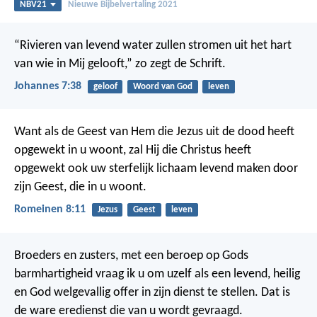
NBV21
Nieuwe Bijbelvertaling 2021
“Rivieren van levend water zullen stromen uit het hart
van wie in Mij gelooft,” zo zegt de Schrift.
Johannes 7:38
geloof
Woord van God
leven
Want als de Geest van Hem die Jezus uit de dood heeft
opgewekt in u woont, zal Hij die Christus heeft
opgewekt ook uw sterfelijk lichaam levend maken door
zijn Geest, die in u woont.
Romeinen 8:11
Jezus
Geest
leven
Broeders en zusters, met een beroep op Gods
barmhartigheid vraag ik u om uzelf als een levend, heilig
en God welgevallig offer in zijn dienst te stellen. Dat is
de ware eredienst die van u wordt gevraagd.