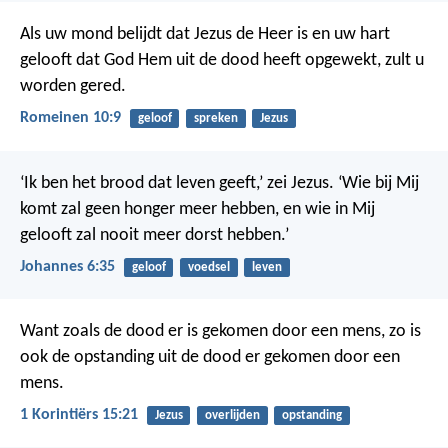
Als uw mond belijdt dat Jezus de Heer is en uw hart
gelooft dat God Hem uit de dood heeft opgewekt, zult u
worden gered.
Romeinen 10:9
geloof
spreken
Jezus
‘Ik ben het brood dat leven geeft,’ zei Jezus. ‘Wie bij Mij
komt zal geen honger meer hebben, en wie in Mij
gelooft zal nooit meer dorst hebben.’
Johannes 6:35
geloof
voedsel
leven
Want zoals de dood er is gekomen door een mens, zo is
ook de opstanding uit de dood er gekomen door een
mens.
1 Korintiërs 15:21
Jezus
overlijden
opstanding