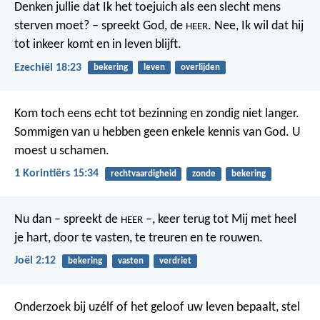
Denken jullie dat Ik het toejuich als een slecht mens
sterven moet? – spreekt God, de
. Nee, Ik wil dat hij
HEER
tot inkeer komt en in leven blijft.
Ezechiël 18:23
bekering
leven
overlijden
Kom toch eens echt tot bezinning en zondig niet langer.
Sommigen van u hebben geen enkele kennis van God. U
moest u schamen.
1 Korintiërs 15:34
rechtvaardigheid
zonde
bekering
Nu dan – spreekt de
–, keer terug tot Mij met heel
HEER
je hart, door te vasten, te treuren en te rouwen.
Joël 2:12
bekering
vasten
verdriet
Onderzoek bij uzélf of het geloof uw leven bepaalt, stel