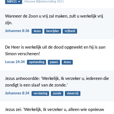
NBV21
Nieuwe Bijbelvertaling 2021
Wanneer de Zoon u vrij zal maken, zult u werkelijk vrij
zijn.
Johannes 8:36
Jezus
bevrijder
vrijheid
De Heer is werkelijk uit de dood opgewekt en hij is aan
Simon verschenen!
Lucas 24:34
opstanding
pasen
Jezus
Jezus antwoordde: ‘Werkelijk, Ik verzeker u, iedereen die
zondigt is een slaaf van de zonde.’
Johannes 8:34
verslaving
zonde
slavernij
Jezus zei: ‘Werkelijk, Ik verzeker u, alleen wie opnieuw