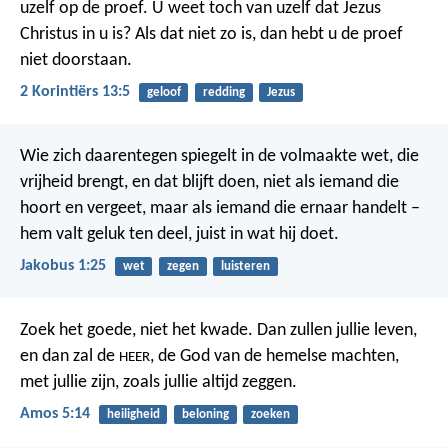
uzelf op de proef. U weet toch van uzelf dat Jezus
Christus in u is? Als dat niet zo is, dan hebt u de proef
niet doorstaan.
2 Korintiërs 13:5
geloof
redding
Jezus
Wie zich daarentegen spiegelt in de volmaakte wet, die
vrijheid brengt, en dat blijft doen, niet als iemand die
hoort en vergeet, maar als iemand die ernaar handelt –
hem valt geluk ten deel, juist in wat hij doet.
Jakobus 1:25
wet
zegen
luisteren
Zoek het goede, niet het kwade. Dan zullen jullie leven,
en dan zal de
, de God van de hemelse machten,
HEER
met jullie zijn, zoals jullie altijd zeggen.
Amos 5:14
heiligheid
beloning
zoeken