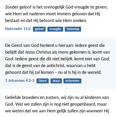
Zonder geloof is het onmogelijk God vreugde te geven;
wie Hem wil naderen moet immers geloven dat Hij
bestaat en dat Hij beloont wie Hem zoeken.
Hebreeën 11:6
geloof
vreugde
beloning
De Geest van God herkent u hieraan: iedere geest die
belijdt dat Jezus Christus als mens gekomen is, komt van
God. Iedere geest die dit niet belijdt, komt niet van God;
dat is de geest van de antichrist, waarvan u hebt
gehoord dat hij zal komen – nu al is hij in de wereld.
1 Johannes 4:2-3
Geest
Jezus
erkennen
Geliefde broeders en zusters, wij zijn nu al kinderen van
God. Wat we zullen zijn is nog niet geopenbaard, maar
we weten dat we aan Hem gelijk zullen zijn wanneer Hij