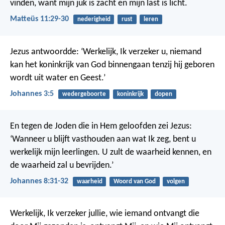
vinden, want mijn juk is zacht en mijn last is licht.
Matteüs 11:29-30
nederigheid
rust
leren
Jezus antwoordde: ‘Werkelijk, Ik verzeker u, niemand
kan het koninkrijk van God binnengaan tenzij hij geboren
wordt uit water en Geest.’
Johannes 3:5
wedergeboorte
koninkrijk
dopen
En tegen de Joden die in Hem geloofden zei Jezus:
‘Wanneer u blijft vasthouden aan wat Ik zeg, bent u
werkelijk mijn leerlingen. U zult de waarheid kennen, en
de waarheid zal u bevrijden.’
Johannes 8:31-32
waarheid
Woord van God
volgen
Werkelijk, Ik verzeker jullie, wie iemand ontvangt die