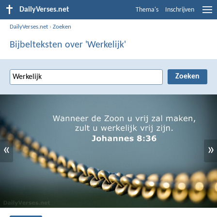
DailyVerses.net
Thema's
Inschrijven
DailyVerses.net
›
Zoeken
Bijbelteksten over 'Werkelijk'
«
»