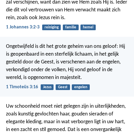
zal verschijnen, want dan zien we Hem zoals Hij is. Ieder
die dit vol vertrouwen van Hem verwacht maakt zich
rein, zoals ook Jezus rein is.
1 Johannes 3:2-3
reiniging
familie
hemel
Ongetwijfeld is dit het grote geheim van ons geloof:
Hij
is geopenbaard in een sterfelijk lichaam,
in het gelijk
gesteld door de Geest,
is verschenen aan de engelen,
verkondigd onder de volken,
Hij vond geloof in de
wereld,
is opgenomen in majesteit.
1 Timoteüs 3:16
Jezus
Geest
engelen
Uw schoonheid moet niet gelegen zijn in uiterlijkheden,
zoals kunstig gevlochten haar, gouden sieraden of
elegante kleding, maar in wat verborgen ligt in uw hart,
in een zacht en stil gemoed. Dat is een onvergankelijk