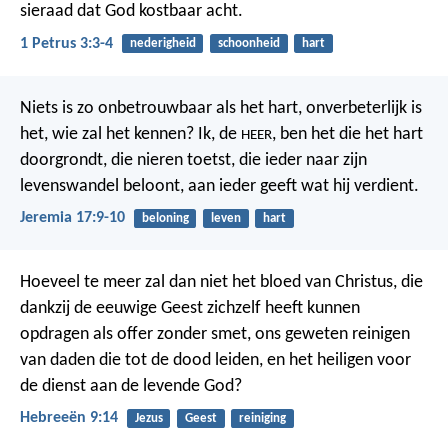
sieraad dat God kostbaar acht.
1 Petrus 3:3-4
nederigheid
schoonheid
hart
Niets is zo onbetrouwbaar als het hart,
onverbeterlijk is
het, wie zal het kennen?
Ik, de
, ben het die het hart
HEER
doorgrondt,
die nieren toetst,
die ieder naar zijn
levenswandel beloont,
aan ieder geeft wat hij verdient.
Jeremia 17:9-10
beloning
leven
hart
Hoeveel te meer zal dan niet het bloed van Christus, die
dankzij de eeuwige Geest zichzelf heeft kunnen
opdragen als offer zonder smet, ons geweten reinigen
van daden die tot de dood leiden, en het heiligen voor
de dienst aan de levende God?
Hebreeën 9:14
Jezus
Geest
reiniging