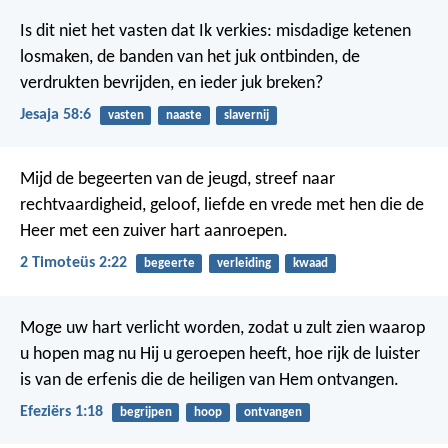
Is dit niet het vasten dat Ik verkies:
misdadige ketenen
losmaken,
de banden van het juk ontbinden,
de
verdrukten bevrijden,
en ieder juk breken?
Jesaja 58:6
vasten
naaste
slavernij
Mijd de begeerten van de jeugd, streef naar
rechtvaardigheid, geloof, liefde en vrede met hen die de
Heer met een zuiver hart aanroepen.
2 Timoteüs 2:22
begeerte
verleiding
kwaad
Moge uw hart verlicht worden, zodat u zult zien waarop
u hopen mag nu Hij u geroepen heeft, hoe rijk de luister
is van de erfenis die de heiligen van Hem ontvangen.
Efeziërs 1:18
begrijpen
hoop
ontvangen