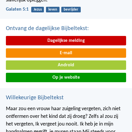
slavenjuk opleggen.
Galaten 5:1
Jezus
leven
bevrijder
Ontvang de dagelijkse Bijbeltekst:
Dagelijkse melding
E-mail
Android
Op je website
Willekeurige Bijbeltekst
Maar zou een vrouw haar zuigeling vergeten,
zich niet
ontfermen over het kind dat zij droeg?
Zelfs al zou zij
het vergeten,
Ik vergeet jou nooit.
Ik heb je in mijn
handpalmen gegrift,
je muren staan Mij steeds voor