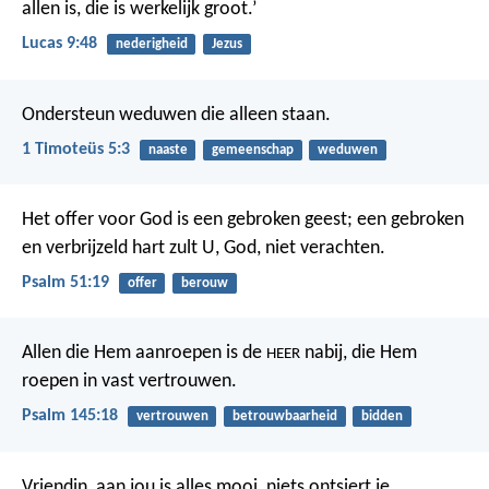
allen is, die is werkelijk groot.’
Lucas 9:48
nederigheid
Jezus
Ondersteun weduwen die alleen staan.
1 Timoteüs 5:3
naaste
gemeenschap
weduwen
Het offer voor God is een gebroken geest;
een gebroken
en verbrijzeld hart
zult U, God, niet verachten.
Psalm 51:19
offer
berouw
Allen die Hem aanroepen is de
nabij,
die Hem
HEER
roepen in vast vertrouwen.
Psalm 145:18
vertrouwen
betrouwbaarheid
bidden
Vriendin, aan jou is alles mooi,
niets ontsiert je