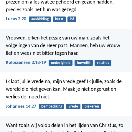
prezen om alles wat ze gehoord en gezien hadden,
precies zoals het hun was gezegd.
Lucas 2:20
aanbidding
kerst
lof
Vrouwen, erken het gezag van uw man, zoals het
volgelingen van de Heer past. Mannen, heb uw vrouw
lief en wees niet bitter tegen haar.
Kolossenzen 3:18-19
nederigheid
huwelijk
relaties
Ik laat jullie vrede na; mijn vrede geef Ik jullie, zoals de
wereld die niet geven kan. Maak je niet ongerust en
verlies de moed niet.
Johannes 14:27
bemoediging
vrede
piekeren
Want zoals wij volop delen in het lijden van Christus, zo