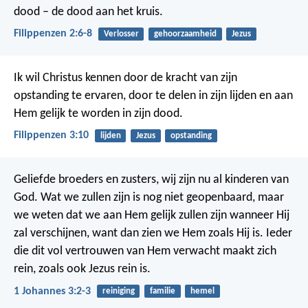
dood – de dood aan het kruis.
Filippenzen 2:6-8
Verlosser
gehoorzaamheid
Jezus
Ik wil Christus kennen door de kracht van zijn
opstanding te ervaren, door te delen in zijn lijden en aan
Hem gelijk te worden in zijn dood.
Filippenzen 3:10
lijden
Jezus
opstanding
Geliefde broeders en zusters, wij zijn nu al kinderen van
God. Wat we zullen zijn is nog niet geopenbaard, maar
we weten dat we aan Hem gelijk zullen zijn wanneer Hij
zal verschijnen, want dan zien we Hem zoals Hij is. Ieder
die dit vol vertrouwen van Hem verwacht maakt zich
rein, zoals ook Jezus rein is.
1 Johannes 3:2-3
reiniging
familie
hemel