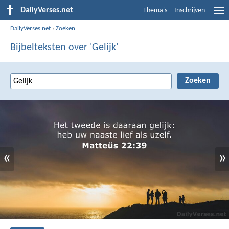
DailyVerses.net
Thema's
Inschrijven
DailyVerses.net
›
Zoeken
Bijbelteksten over 'Gelijk'
«
»