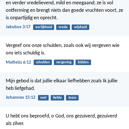
en verder vredelievend, mild en meegaand; ze is vol
ontferming en brengt niets dan goede vruchten voort, ze
is onpartijdig en oprecht.
Jakobus 3:17
eerlijkheid
vrede
wijsheid
Vergeef ons onze schulden,
zoals ook wij vergeven
wie
ons iets schuldig is.
Matteüs 6:12
schulden
vergeving
bidden
Mijn gebod is dat jullie elkaar liefhebben zoals Ik jullie
heb liefgehad.
Johannes 15:12
wet
liefde
Jezus
U hebt ons beproefd, o God,
ons gezuiverd, gezuiverd
als zilver.