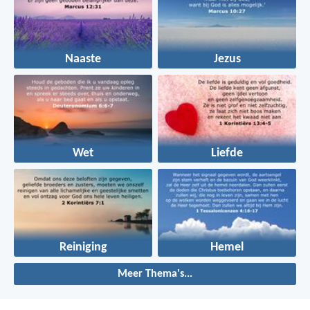
Naaste
Jezus
Wet
Liefde
Reiniging
Hemel
Meer Thema's...