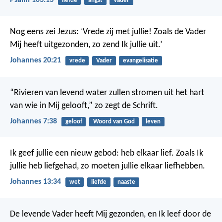
Psalm 103:13
liefde
angst
Vader
Nog eens zei Jezus: ‘Vrede zij met jullie! Zoals de Vader
Mij heeft uitgezonden, zo zend Ik jullie uit.’
Johannes 20:21
vrede
Vader
evangelisatie
“Rivieren van levend water zullen stromen uit het hart
van wie in Mij gelooft,” zo zegt de Schrift.
Johannes 7:38
geloof
Woord van God
leven
Ik geef jullie een nieuw gebod: heb elkaar lief. Zoals Ik
jullie heb liefgehad, zo moeten jullie elkaar liefhebben.
Johannes 13:34
wet
liefde
naaste
De levende Vader heeft Mij gezonden, en Ik leef door de