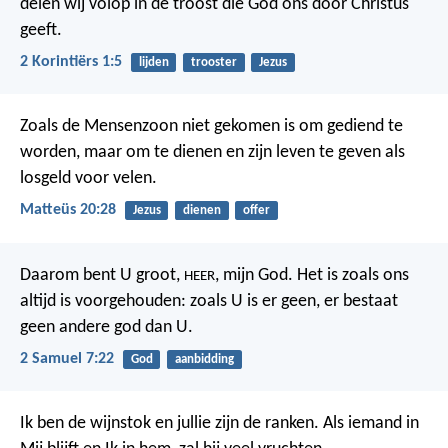
delen wij volop in de troost die God ons door Christus
geeft.
2 Korintiërs 1:5
lijden
trooster
Jezus
Zoals de Mensenzoon niet gekomen is om gediend te
worden, maar om te dienen en zijn leven te geven als
losgeld voor velen.
Matteüs 20:28
Jezus
dienen
offer
Daarom bent U groot,
, mijn God. Het is zoals ons
HEER
altijd is voorgehouden: zoals U is er geen, er bestaat
geen andere god dan U.
2 Samuel 7:22
God
aanbidding
Ik ben de wijnstok en jullie zijn de ranken. Als iemand in