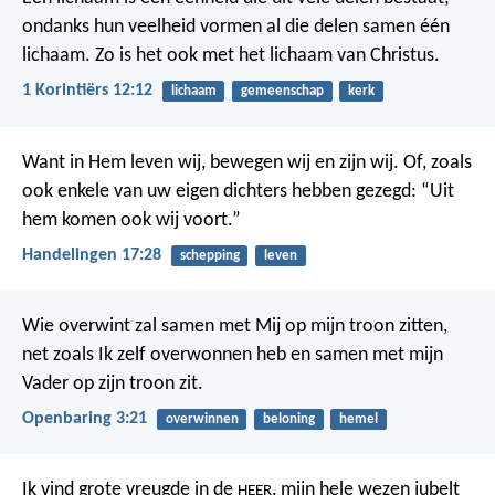
ondanks hun veelheid vormen al die delen samen één
lichaam. Zo is het ook met het lichaam van Christus.
1 Korintiërs 12:12
lichaam
gemeenschap
kerk
Want in Hem leven wij, bewegen wij en zijn wij. Of, zoals
ook enkele van uw eigen dichters hebben gezegd: “Uit
hem komen ook wij voort.”
Handelingen 17:28
schepping
leven
Wie overwint zal samen met Mij op mijn troon zitten,
net zoals Ik zelf overwonnen heb en samen met mijn
Vader op zijn troon zit.
Openbaring 3:21
overwinnen
beloning
hemel
Ik vind grote vreugde in de
,
mijn hele wezen jubelt
HEER