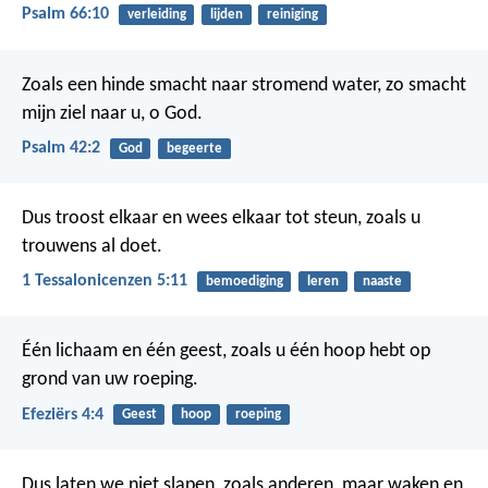
Psalm 66:10
verleiding
lijden
reiniging
Zoals een hinde smacht
naar stromend water,
zo smacht
mijn ziel
naar u, o God.
Psalm 42:2
God
begeerte
Dus troost elkaar en wees elkaar tot steun, zoals u
trouwens al doet.
1 Tessalonicenzen 5:11
bemoediging
leren
naaste
Één lichaam en één geest, zoals u één hoop hebt op
grond van uw roeping.
Efeziërs 4:4
Geest
hoop
roeping
Dus laten we niet slapen, zoals anderen, maar waken en