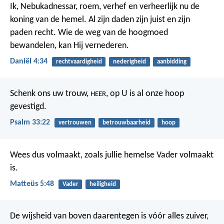
Ik, Nebukadnessar, roem, verhef en verheerlijk nu de
koning van de hemel. Al zijn daden zijn juist en zijn
paden recht. Wie de weg van de hoogmoed
bewandelen, kan Hij vernederen.
Daniël 4:34
rechtvaardigheid
nederigheid
aanbidding
Schenk ons uw trouw,
,
op U is al onze hoop
HEER
gevestigd.
Psalm 33:22
vertrouwen
betrouwbaarheid
hoop
Wees dus volmaakt, zoals jullie hemelse Vader volmaakt
is.
Matteüs 5:48
Vader
heiligheid
De wijsheid van boven daarentegen is vóór alles zuiver,