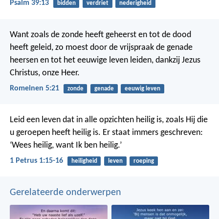
Psalm 39:13
bidden
verdriet
nederigheid
Want zoals de zonde heeft geheerst en tot de dood
heeft geleid, zo moest door de vrijspraak de genade
heersen en tot het eeuwige leven leiden, dankzij Jezus
Christus, onze Heer.
Romeinen 5:21
zonde
genade
eeuwig leven
Leid een leven dat in alle opzichten heilig is, zoals Hij die
u geroepen heeft heilig is. Er staat immers geschreven:
‘Wees heilig, want Ik ben heilig.’
1 Petrus 1:15-16
heiligheid
leven
roeping
Gerelateerde onderwerpen