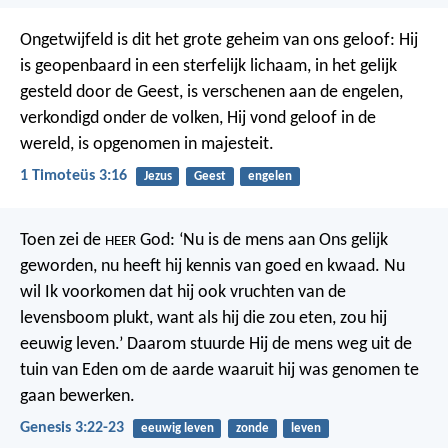
Ongetwijfeld is dit het grote geheim van ons geloof:
Hij
is geopenbaard in een sterfelijk lichaam,
in het gelijk
gesteld door de Geest,
is verschenen aan de engelen,
verkondigd onder de volken,
Hij vond geloof in de
wereld,
is opgenomen in majesteit.
1 Timoteüs 3:16
Jezus
Geest
engelen
Toen zei de
God: ‘Nu is de mens aan Ons gelijk
HEER
geworden, nu heeft hij kennis van goed en kwaad. Nu
wil Ik voorkomen dat hij ook vruchten van de
levensboom plukt, want als hij die zou eten, zou hij
eeuwig leven.’ Daarom stuurde Hij de mens weg uit de
tuin van Eden om de aarde waaruit hij was genomen te
gaan bewerken.
Genesis 3:22-23
eeuwig leven
zonde
leven