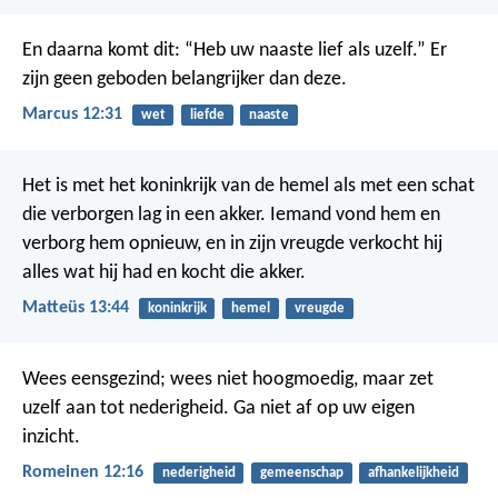
En daarna komt dit: “Heb uw naaste lief als uzelf.” Er
zijn geen geboden belangrijker dan deze.
Marcus 12:31
wet
liefde
naaste
Het is met het koninkrijk van de hemel als met een schat
die verborgen lag in een akker. Iemand vond hem en
verborg hem opnieuw, en in zijn vreugde verkocht hij
alles wat hij had en kocht die akker.
Matteüs 13:44
koninkrijk
hemel
vreugde
Wees eensgezind; wees niet hoogmoedig, maar zet
uzelf aan tot nederigheid. Ga niet af op uw eigen
inzicht.
Romeinen 12:16
nederigheid
gemeenschap
afhankelijkheid