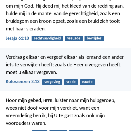
om mijn God.
Hij deed mij het kleed van de redding aan,
hulde mij in de mantel van de gerechtigheid,
zoals een
bruidegom een kroon opzet,
zoals een bruid zich tooit
met haar sieraden.
Jesaja 61:10
rechtvaardigheid
vreugde
bevrijder
Verdraag elkaar en vergeef elkaar als iemand een ander
iets te verwijten heeft; zoals de Heer u vergeven heeft,
moet u elkaar vergeven.
Kolossenzen 3:13
vergeving
vrede
naaste
Hoor mijn gebed,
,
luister naar mijn hulpgeroep,
HEER
wees niet doof voor mijn verdriet,
want een
vreemdeling ben ik, bij U te gast
zoals ook mijn
voorouders waren.