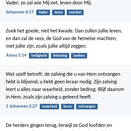
Vader; zo zal wie Mij eet, leven door Mij.
Johannes 6:57
Vader
Jezus
voedsel
Zoek het goede, niet het kwade. Dan zullen jullie leven,
en dan zal de
, de God van de hemelse machten,
HEER
met jullie zijn, zoals jullie altijd zeggen.
Amos 5:14
heiligheid
beloning
zoeken
Wat uzelf betreft: de zalving die u van Hem ontvangen
hebt is blijvend, u hebt geen leraar nodig. Zijn zalving
leert u alles naar waarheid, zonder bedrog. Blijf daarom
in Hem, zoals zijn zalving u geleerd heeft.
1 Johannes 2:27
waarheid
leren
ontvangen
De herders gingen terug, terwijl ze God loofden en