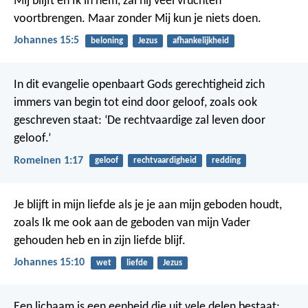
Mij blijft en Ik in hem, zal hij veel vruchten
voortbrengen. Maar zonder Mij kun je niets doen.
Johannes 15:5
beloning
Jezus
afhankelijkheid
In dit evangelie openbaart Gods gerechtigheid zich
immers van begin tot eind door geloof, zoals ook
geschreven staat: ‘De rechtvaardige zal leven door
geloof.’
Romeinen 1:17
geloof
rechtvaardigheid
redding
Je blijft in mijn liefde als je je aan mijn geboden houdt,
zoals Ik me ook aan de geboden van mijn Vader
gehouden heb en in zijn liefde blijf.
Johannes 15:10
wet
liefde
Jezus
Een lichaam is een eenheid die uit vele delen bestaat;