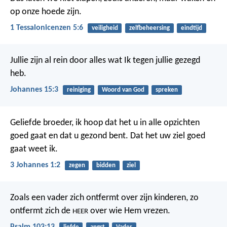
op onze hoede zijn.
1 Tessalonicenzen 5:6
veiligheid
zelfbeheersing
eindtijd
Jullie zijn al rein door alles wat Ik tegen jullie gezegd
heb.
Johannes 15:3
reiniging
Woord van God
spreken
Geliefde broeder, ik hoop dat het u in alle opzichten
goed gaat en dat u gezond bent. Dat het uw ziel goed
gaat weet ik.
3 Johannes 1:2
zegen
bidden
ziel
Zoals een vader zich ontfermt over zijn kinderen,
zo
ontfermt zich de
over wie Hem vrezen.
HEER