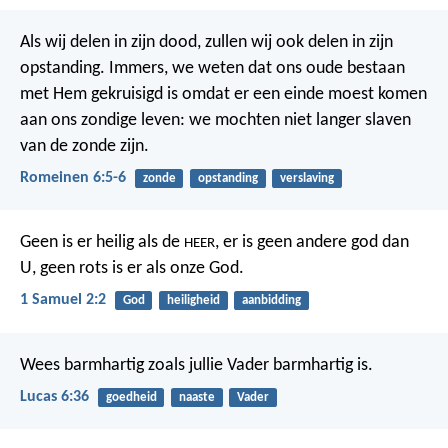
Als wij delen in zijn dood, zullen wij ook delen in zijn
opstanding. Immers, we weten dat ons oude bestaan
met Hem gekruisigd is omdat er een einde moest komen
aan ons zondige leven: we mochten niet langer slaven
van de zonde zijn.
Romeinen 6:5-6
zonde
opstanding
verslaving
Geen is er heilig als de
,
er is geen andere god dan
HEER
U,
geen rots is er als onze God.
1 Samuel 2:2
God
heiligheid
aanbidding
Wees barmhartig zoals jullie Vader barmhartig is.
Lucas 6:36
goedheid
naaste
Vader