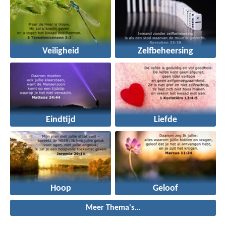
Veiligheid
Zelfbeheersing
Eindtijd
Liefde
Hoop
Geloof
Meer Thema's...