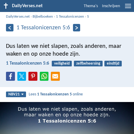
DailyVerses.net
Thema's
Inschrijven
DailyVerses.net
›
Bijbelboeken
›
1 Tessalonicenzen
›
5
1 Tessalonicenzen 5:6
Dus laten we niet slapen, zoals anderen, maar
waken en op onze hoede zijn.
1 Tessalonicenzen 5:6
veiligheid
zelfbeheersing
eindtijd
Lees
1 Tessalonicenzen 5
online
NBV21