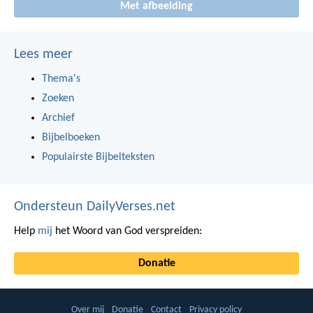
Met afbeelding
Lees meer
Thema's
Zoeken
Archief
Bijbelboeken
Populairste Bijbelteksten
Ondersteun DailyVerses.net
Help
mij
het Woord van God verspreiden:
Donatie
Over mij
Donatie
Contact
Privacy policy