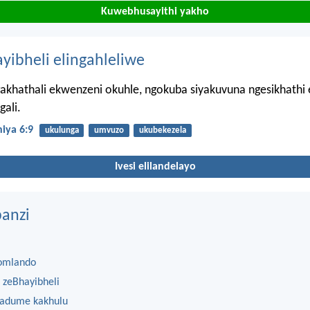
Kuwebhusayithi yakho
ayibheli elingahleliwe
khathali ekwenzeni okuhle, ngokuba siyakuvuna ngesikhathi 
ali.
iya 6:9
ukulunga
umvuzo
ukubekezela
Ivesi elilandelayo
anzi
omlando
 zeBhayibheli
 adume kakhulu