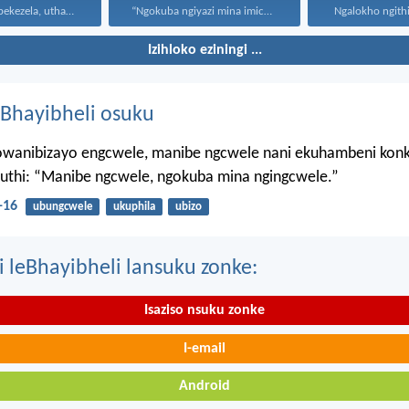
Uthando luyabekezela, uthando lumnene...
“Ngokuba ngiyazi mina imicabango...
Ngalokho ngithi 
Izihloko eziningi ...
Bhayibheli osuku
wanibizayo engcwele, manibe ngcwele nani ekuhambeni konk
kuthi: “Manibe ngcwele, ngokuba mina ngingcwele.”
-16
ubungcwele
ukuphila
ubizo
i leBhayibheli lansuku zonke:
Isaziso nsuku zonke
I-email
Android