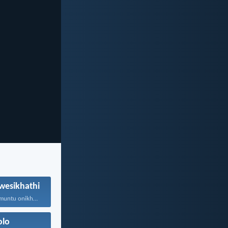
wesikhathi
Makungabikho muntu onikhohlisayo nangayiphi...
olo