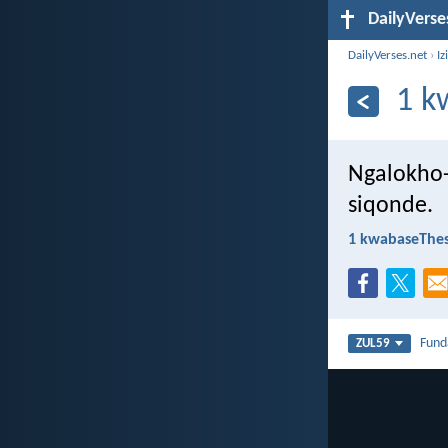
DailyVerse
DailyVerses.net
›
Iz
1 k
Ngalokho-
siqonde.
1 kwabaseThes
Fun
ZUL59