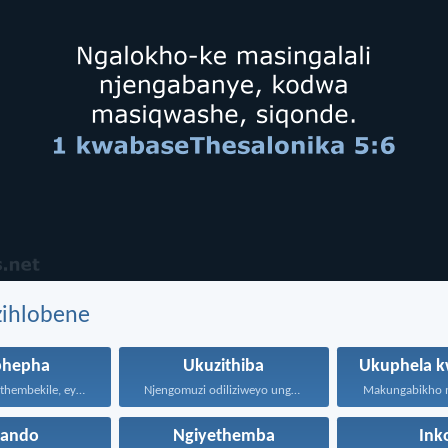
zihlobene
phepha
Ukuzithiba
Ukuphela k
Kepha iNkosi ithembekile, eyakuniqinisa...
Njengomuzi odiliziweyo ungenalugange, unjalo...
hando
Ngiyethemba
Ink