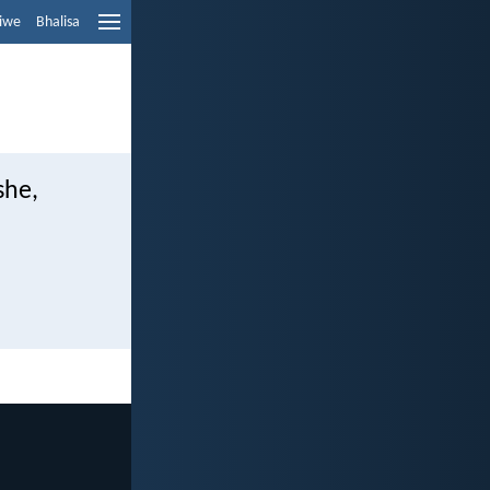
liwe
Bhalisa
she,