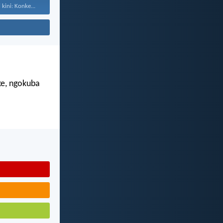
kini: Konke...
e, ngokuba