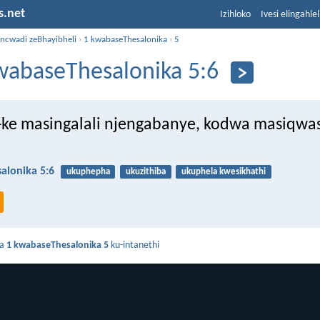
s.net
Izihloko
Ivesi elingahle
incwadi zeBhayibheli
›
1 kwabaseThesalonika
›
5
wabaseThesalonika 5:6
ke masingalali njengabanye, kodwa masiqwa
alonika 5:6
ukuphepha
ukuzithiba
ukuphela kwesikhathi
da
1 kwabaseThesalonika 5
ku-intanethi