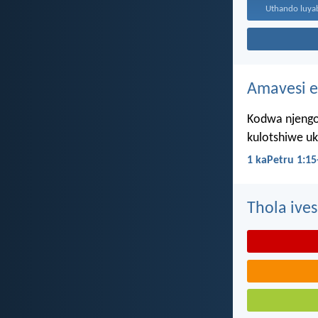
Amavesi e
Kodwa njengo
kulotshiwe u
1 kaPetru 1:15
Thola ives