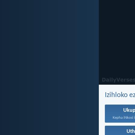
Izihloko e
Uku
Ut