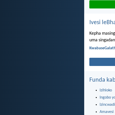
Ivesi leBh
Kepha masinga
uma singadang
KwabaseGalath
Funda kab
Izihloko
Ingobo y
Izincwadi
Amavesi