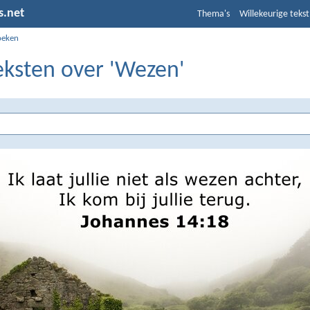
s.net
Thema's
Willekeurige tekst
oeken
eksten over 'Wezen'