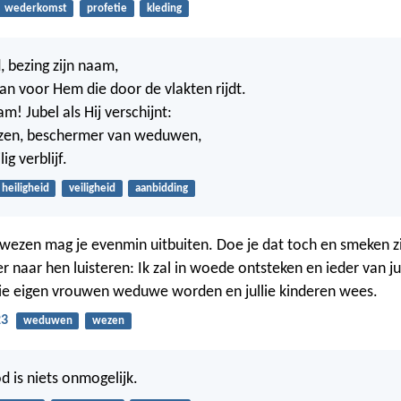
wederkomst
profetie
kleding
, bezing zijn naam,
n voor Hem die door de vlakten rijdt.
am! Jubel als Hij verschijnt:
zen, beschermer van weduwen,
ig verblijf.
heiligheid
veiligheid
aanbidding
zen mag je evenmin uitbuiten. Doe je dat toch en smeken zi
er naar hen luisteren: Ik zal in woede ontsteken en ieder van ju
llie eigen vrouwen weduwe worden en jullie kinderen wees.
23
weduwen
wezen
 is niets onmogelijk.