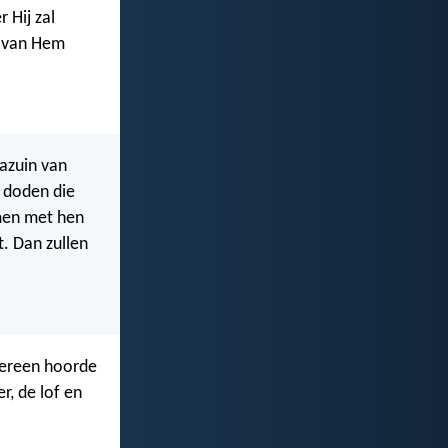
 Hij zal
n van Hem
bazuin van
e doden die
amen met hen
. Dan zullen
edereen hoorde
r, de lof en