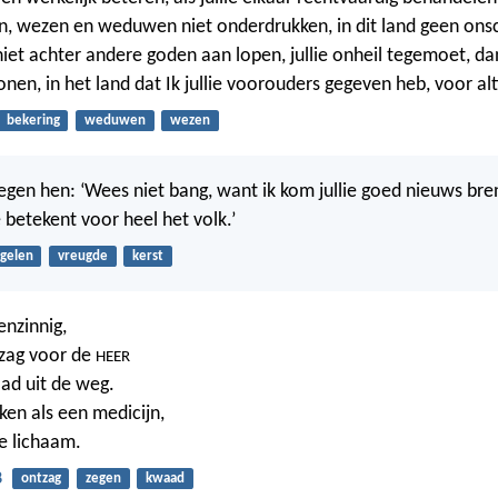
, wezen en weduwen niet onderdrukken, in dit land geen onsc
niet achter andere goden aan lopen, jullie onheil tegemoet, da
onen, in het land dat Ik jullie voorouders gegeven heb, voor al
bekering
weduwen
wezen
tegen hen: ‘Wees niet bang, want ik kom jullie goed nieuws br
 betekent voor heel het volk.’
gelen
vreugde
kerst
enzinnig,
zag voor de
HEER
ad uit de weg.
rken als een medicijn,
je lichaam.
8
ontzag
zegen
kwaad