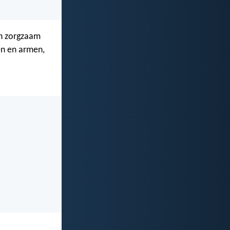
en zorgzaam
n en armen,
,