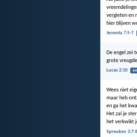
vreemdelingen
vergieten en 
hier blijven w
Jeremia 7:5-7
De engel zei 
grote vreugde
Lucas 2:10
en
Wees niet eig
maar heb ont
en ga het kwa
Het zal je ste
het verkwikt 
Spreuken 3:7-