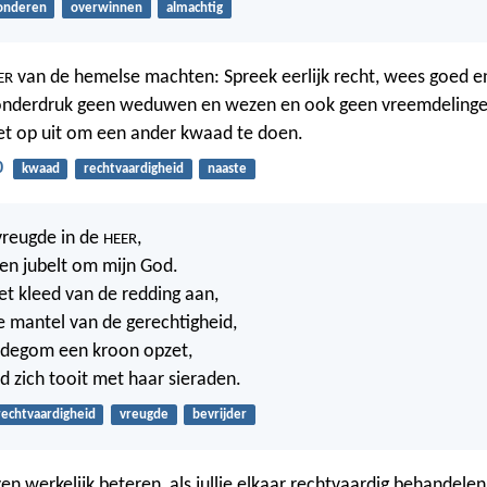
nderen
overwinnen
almachtig
van de hemelse machten: Spreek eerlijk recht, wees goed 
ER
 onderdruk geen weduwen en wezen en ook geen vreemdelinge
et op uit om een ander kwaad te doen.
0
kwaad
rechtvaardigheid
naaste
 vreugde in de
,
HEER
en jubelt om mijn God.
het kleed van de redding aan,
de mantel van de gerechtigheid,
uidegom een kroon opzet,
id zich tooit met haar sieraden.
rechtvaardigheid
vreugde
bevrijder
leven werkelijk beteren, als jullie elkaar rechtvaardig behandelen