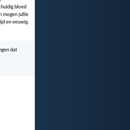
huldig bloed
n mogen jullie
tijd en eeuwig.
engen dat