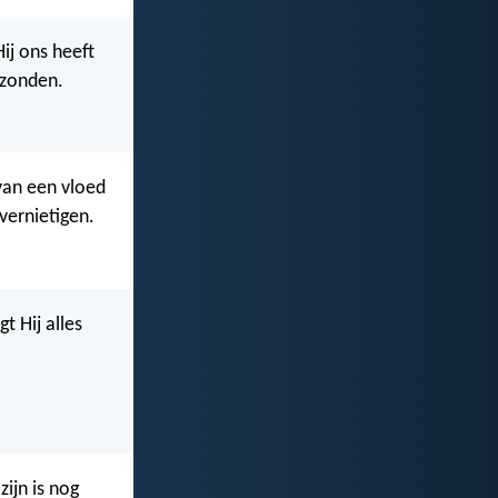
ij ons heeft
 zonden.
 van een vloed
vernietigen.
t Hij alles
zijn is nog