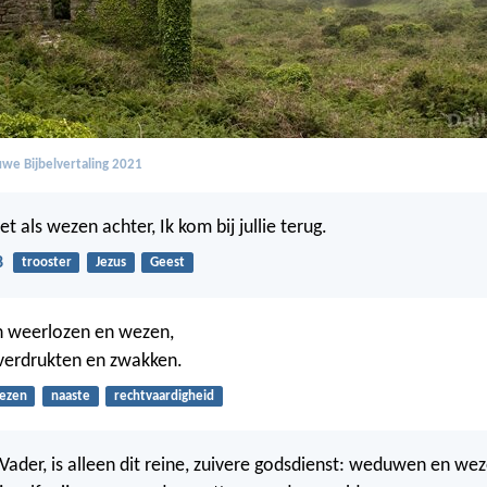
we Bijbelvertaling 2021
niet als wezen achter, Ik kom bij jullie terug.
8
trooster
Jezus
Geest
n weerlozen en wezen,
verdrukten en zwakken.
ezen
naaste
rechtvaardigheid
Vader, is alleen dit reine, zuivere godsdienst: weduwen en wez