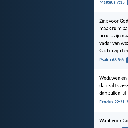
Matteüs 7:15
Zing voor God
maak ruim baa
is zijn na
HEER
vader van we
God in zijn heil
Psalm 68:5-6
Weduwen en we
dan zal Ik zek
dan zullen ju
Exodus 22:21-
Want voor God