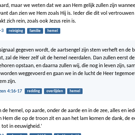
ard, maar we weten dat we aan Hem gelijk zullen zijn wanneer
want dan zien we Hem zoals Hij is. Ieder die dit vol vertrouwe
 zich rein, zoals ook Jezus rein is.
-3
reiniging
familie
hemel
ignaal gegeven wordt, de aartsengel zijn stem verheft en de 
t, zal de Heer zelf uit de hemel neerdalen. Dan zullen eerst d
ehoren opstaan, en daarna zullen wij, die nog in leven zijn, s
 worden weggevoerd en gaan we in de lucht de Heer tegemoet
Hem zijn.
zen 4:16-17
redding
overlijden
hemel
in de hemel, op aarde, onder de aarde en in de zee, alles en i
an Hem die op de troon zit en aan het lam komen de dank, de ee
 tot in eeuwigheid.’