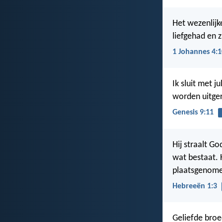
Het wezenlijke
liefgehad en 
1 Johannes 4:1
Ik sluit met j
worden uitger
Genesis 9:11
Hij straalt Go
wat bestaat. 
plaatsgenomen
Hebreeën 1:3
Geliefde broed