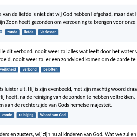
 van de liefde is niet dat wij God hebben liefgehad, maar dat H
zijn Zoon heeft gezonden om verzoening te brengen voor onze
0
zonde
liefde
Verlosser
ullie dit verbond: nooit weer zal alles wat leeft door het water
oeid, nooit weer zal er een zondvloed komen om de aarde te 
veiligheid
verbond
beloften
ds luister uit, Hij is zijn evenbeeld, met zijn machtig woord draag
Hij heeft, na de reiniging van de zonden te hebben voltrokken,
 aan de rechterzijde van Gods hemelse majesteit.
zonde
reiniging
Woord van God
ers en zusters, wij zijn nu al kinderen van God. Wat we zullen 