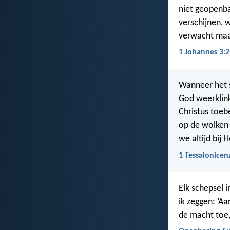
niet geopenba
verschijnen, 
verwacht maakt
1 Johannes 3:2
Wanneer het s
God weerklink
Christus toeb
op de wolken
we altijd bij 
1 Tessalonicen
Elk schepsel 
ik zeggen: ‘A
de macht toe,