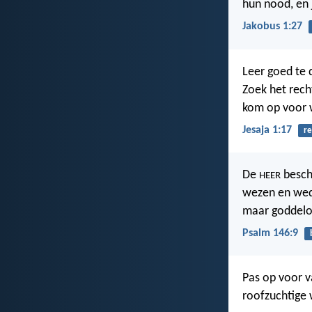
hun nood, en 
Jakobus 1:27
Leer goed te 
Zoek het rech
kom op voor 
Jesaja 1:17
re
De
besch
HEER
wezen en wed
maar goddeloz
Psalm 146:9
Pas op voor v
roofzuchtige 