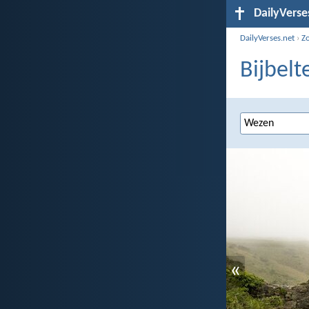
DailyVerse
DailyVerses.net
›
Z
Bijbelt
«