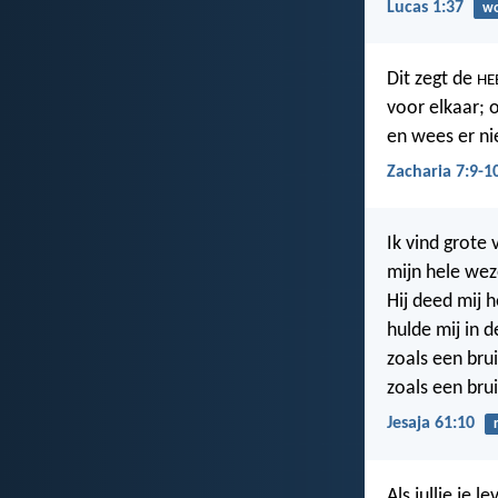
Lucas 1:37
wo
Dit zegt de
HE
voor elkaar;
en wees er ni
Zacharia 7:9-1
Ik vind grote
mijn hele wez
Hij deed mij 
hulde mij in 
zoals een br
zoals een bru
Jesaja 61:10
Als jullie je 