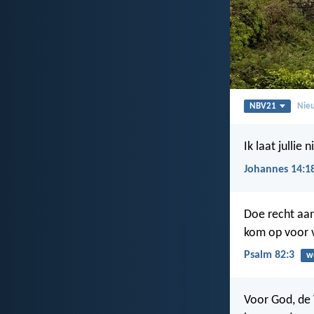
NBV21
Nieu
Ik laat jullie 
Johannes 14:1
Doe recht aa
kom op voor 
Psalm 82:3
w
Voor God, de 