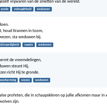
jezelf vrijwaren van de smetten van de wereld.
zonde
volmaaktheid
weduwen
doen.
t, houd tirannen in toom,
wezen, sta weduwen bij.
chtvaardigheid
naaste
weduwen
ermt de vreemdelingen,
uwen steunt Hij,
en richt Hij te gronde.
bescherming
wezen
weduwen
alse profeten, die in schaapskleren op jullie afkomen maar in
wolven zijn.