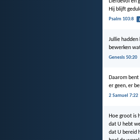
Liefdevol en 
Hij blijft gedu
Psalm 103:8
Jullie hadden
bewerken wat e
Genesis 50:20
Daarom bent 
er geen, er b
2 Samuel 7:22
Hoe groot is 
dat U hebt we
dat U bereid h