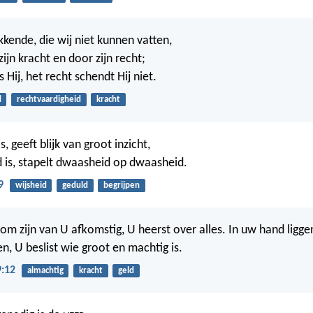
ende, die wij niet kunnen vatten,
zijn kracht en door zijn recht;
s Hij, het recht schendt Hij niet.
d
rechtvaardigheid
kracht
s, geeft blijk van groot inzicht,
 is, stapelt dwaasheid op dwaasheid.
9
wijsheid
geduld
begrijpen
om zijn van U afkomstig, U heerst over alles. In uw hand ligg
n, U beslist wie groot en machtig is.
9:12
almachtig
kracht
geld