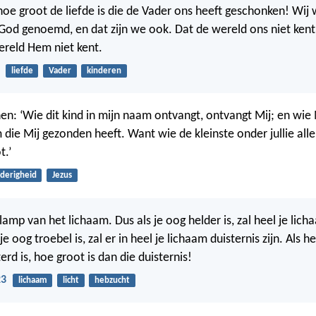
oe groot de liefde is die de Vader ons heeft geschonken! Wij
God genoemd, en dat zijn we ook. Dat de wereld ons niet kent
reld Hem niet kent.
liefde
Vader
kinderen
hen: ‘Wie dit kind in mijn naam ontvangt, ontvangt Mij; en wie
ie Mij gezonden heeft. Want wie de kleinste onder jullie allen 
t.’
derigheid
Jezus
lamp van het lichaam. Dus als je oog helder is, zal heel je lich
je oog troebel is, zal er in heel je lichaam duisternis zijn. Als het
terd is, hoe groot is dan die duisternis!
23
lichaam
licht
hebzucht