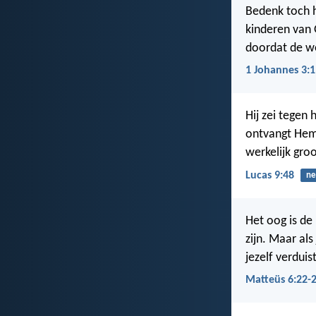
Bedenk toch h
kinderen van 
doordat de we
1 Johannes 3:1
Hij zei tegen 
ontvangt Hem d
werkelijk groo
Lucas 9:48
ne
Het oog is de 
zijn. Maar als 
jezelf verduis
Matteüs 6:22-