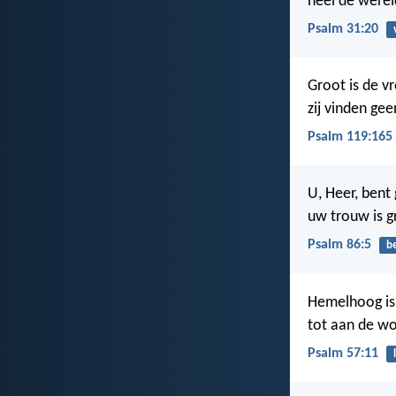
heel de wereld
Psalm 31:20
Groot is de 
zij vinden ge
Psalm 119:165
U, Heer, bent
uw trouw is g
Psalm 86:5
b
Hemelhoog is 
tot aan de wo
Psalm 57:11