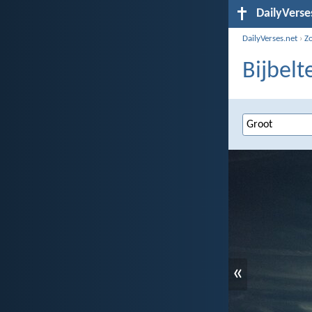
DailyVerse
DailyVerses.net
›
Z
Bijbelt
«