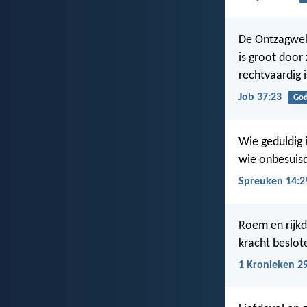
De Ontzagwekk
is groot door 
rechtvaardig i
Job 37:23
Go
Wie geduldig i
wie onbesuisd
Spreuken 14:2
Roem en rijkd
kracht beslote
1 Kronieken 2