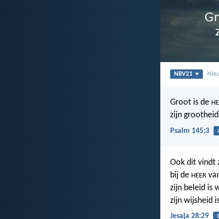
NBV21
Nieu
Groot is de
HE
zijn grootheid
Psalm 145:3
Ook dit vindt 
bij de
van
HEER
zijn beleid is
zijn wijsheid i
Jesaja 28:29