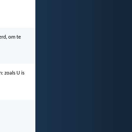
erd, om te
: zoals U is