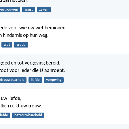
 zal het zien.
vertrouwen
angst
zegen
vrede voor wie uw wet beminnen,
en hindernis op hun weg.
wet
vrede
 goed en tot vergeving bereid,
root voor ieder die U aanroept.
etrouwbaarheid
liefde
vergeving
uw liefde,
lken reikt uw trouw.
liefde
betrouwbaarheid