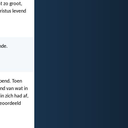
t zo groot,
ristus levend
nde.
opend. Toen
nd van wat in
n zich had af,
geoordeeld