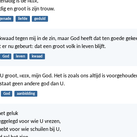
genadig is de
,
HEER
ldig en groot is zijn trouw.
genade
liefde
geduld
 kwaad tegen mij in de zin, maar God heeft dat ten goede geke
r nu gebeurt: dat een groot volk in leven blijft.
God
leven
kwaad
U groot,
, mijn God. Het is zoals ons altijd is voorgehouden
HEER
estaat geen andere god dan U.
God
aanbidding
het geluk
ggelegd voor wie U vrezen,
ebt voor wie schuilen bij U,