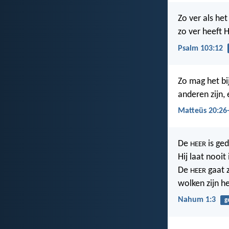
Zo ver als he
zo ver heeft 
Psalm 103:12
Zo mag het bij
anderen zijn, 
Matteüs 20:26
De
is ged
HEER
Hij laat nooit
De
gaat 
HEER
wolken zijn he
Nahum 1:3
g