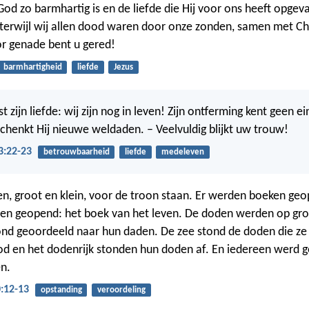
d zo barmhartig is en de liefde die Hij voor ons heeft opgeva
, terwijl wij allen dood waren door onze zonden, samen met Ch
r genade bent u gered!
barmhartigheid
liefde
Jezus
t zijn liefde: wij zijn nog in leven! Zijn ontferming kent geen ei
chenkt Hij nieuwe weldaden. – Veelvuldig blijkt uw trouw!
3:22-23
betrouwbaarheid
liefde
medeleven
en, groot en klein, voor de troon staan. Er werden boeken ge
en geopend: het boek van het leven. De doden werden op gro
nd geoordeeld naar hun daden. De zee stond de doden die ze i
d en het dodenrijk stonden hun doden af. En iedereen werd 
en.
:12-13
opstanding
veroordeling