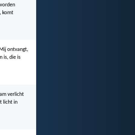
 worden
, komt
 Mij ontvangt,
is, die is
aam verlicht
 licht in