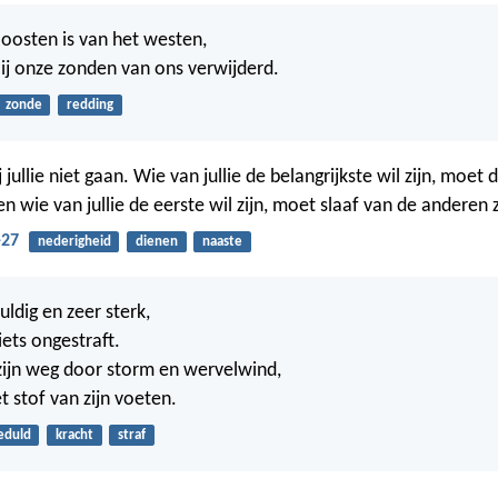
t oosten is van het westen,
Hij onze zonden van ons verwijderd.
zonde
redding
 jullie niet gaan. Wie van jullie de belangrijkste wil zijn, moet
en wie van jullie de eerste wil zijn, moet slaaf van de anderen z
-27
nederigheid
dienen
naaste
uldig en zeer sterk,
 iets ongestraft.
zijn weg door storm en wervelwind,
t stof van zijn voeten.
eduld
kracht
straf