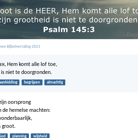
we Bijbelvertaling 2021
, Hem komt alle lof toe,
ER
 is niet te doorgronden.
aanbidding
begrijpen
almachtig
zijn oorsprong
 de hemelse machten:
 wonderbaarlijk,
s groot.
God
planning
wijsheid