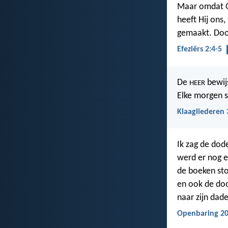
Maar omdat Go
heeft Hij ons
gemaakt. Doo
Efeziërs 2:4-5
De
bewijs
HEER
Elke morgen s
Klaagliederen 
Ik zag de dod
werd er nog e
de boeken sto
en ook de doo
naar zijn dad
Openbaring 20