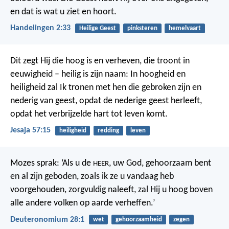
en dat is wat u ziet en hoort.
Handelingen 2:33
Heilige Geest
pinksteren
hemelvaart
Dit zegt Hij die hoog is en verheven,
die troont in
eeuwigheid – heilig is zijn naam:
In hoogheid en
heiligheid zal Ik tronen
met hen die gebroken zijn en
nederig van geest,
opdat de nederige geest herleeft,
opdat het verbrijzelde hart tot leven komt.
Jesaja 57:15
heiligheid
redding
leven
Mozes sprak: ‘Als u de
, uw God, gehoorzaam bent
HEER
en al zijn geboden, zoals ik ze u vandaag heb
voorgehouden, zorgvuldig naleeft, zal Hij u hoog boven
alle andere volken op aarde verheffen.’
Deuteronomium 28:1
wet
gehoorzaamheid
zegen