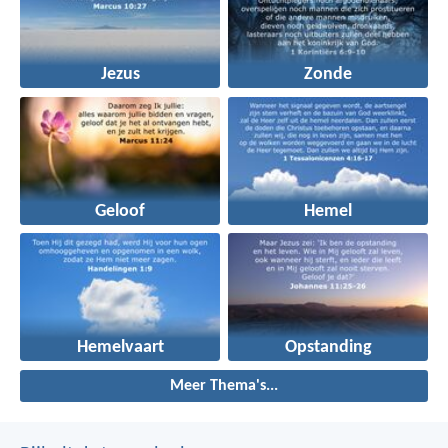
Jezus
Zonde
Geloof
Hemel
Hemelvaart
Opstanding
Meer Thema's...