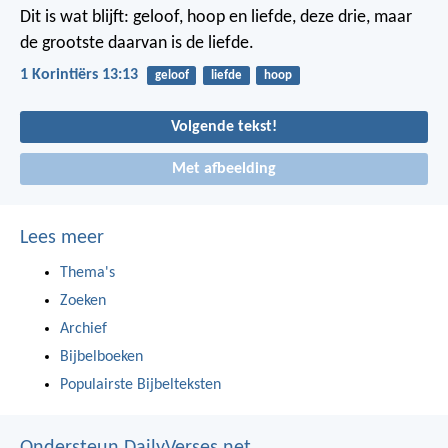
Dit is wat blijft: geloof, hoop en liefde, deze drie, maar
de grootste daarvan is de liefde.
1 Korintiërs 13:13
geloof
liefde
hoop
Volgende tekst!
Met afbeelding
Lees meer
Thema's
Zoeken
Archief
Bijbelboeken
Populairste Bijbelteksten
Ondersteun DailyVerses.net