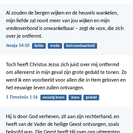
Al zouden de bergen wijken
en de heuvels wankelen,
mijn liefde zal nooit meer van jou wijken
en mijn
vredesverbond is onwankelbaar
– zegt de
, die zich
HEER
over je ontfermt.
Jesaja 54:10
liefde
vrede
betrouwbaarheid
Toch heeft Christus Jezus zich juist over mij ontfermd
om allereerst in mijn geval zijn grote geduld te tonen. Zo
werd ik een voorbeeld voor allen die in Hem geloven en
het eeuwige leven zullen ontvangen.
1 Timoteüs 1:16
eeuwig leven
Jezus
geduld
Hij is door God verheven, zit aan zijn rechterhand, en
heeft van de Vader de heilige Geest ontvangen, zoals
beloofd was. Die Geest heeft Hij over ons uitgegoten,