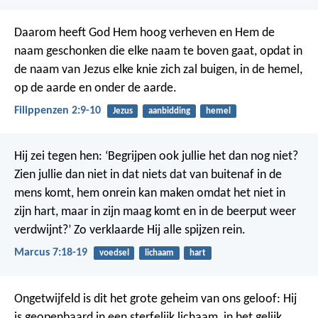
Daarom heeft God Hem hoog verheven en Hem de
naam geschonken die elke naam te boven gaat, opdat in
de naam van Jezus elke knie zich zal buigen, in de hemel,
op de aarde en onder de aarde.
Filippenzen 2:9-10
Jezus
aanbidding
hemel
Hij zei tegen hen: ‘Begrijpen ook jullie het dan nog niet?
Zien jullie dan niet in dat niets dat van buitenaf in de
mens komt, hem onrein kan maken omdat het niet in
zijn hart, maar in zijn maag komt en in de beerput weer
verdwijnt?’ Zo verklaarde Hij alle spijzen rein.
Marcus 7:18-19
voedsel
lichaam
hart
Ongetwijfeld is dit het grote geheim van ons geloof:
Hij
is geopenbaard in een sterfelijk lichaam,
in het gelijk