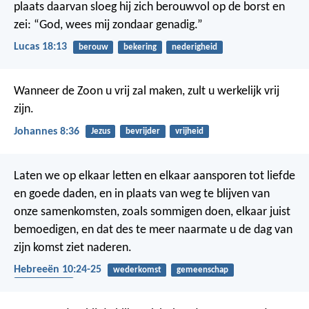
plaats daarvan sloeg hij zich berouwvol op de borst en
zei: “God, wees mij zondaar genadig.”
Lucas 18:13
berouw
bekering
nederigheid
Wanneer de Zoon u vrij zal maken, zult u werkelijk vrij
zijn.
Johannes 8:36
Jezus
bevrijder
vrijheid
Laten we op elkaar letten en elkaar aansporen tot liefde
en goede daden, en in plaats van weg te blijven van
onze samenkomsten, zoals sommigen doen, elkaar juist
bemoedigen, en dat des te meer naarmate u de dag van
zijn komst ziet naderen.
Hebreeën 10:24-25
wederkomst
gemeenschap
bemoediging