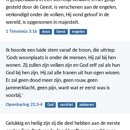
gesteld door de Geest,
is verschenen aan de engelen,
verkondigd onder de volken,
Hij vond geloof in de
wereld,
is opgenomen in majesteit.
1 Timoteüs 3:16
Jezus
Geest
engelen
Ik hoorde een luide stem vanaf de troon, die uitriep:
‘Gods woonplaats is onder de mensen, Hij zal bij hen
wonen. Zij zullen zijn volken zijn en God zelf zal als hun
God bij hen zijn. Hij zal alle tranen uit hun ogen wissen.
Er zal geen dood meer zijn, geen rouw, geen
jammerklacht, geen pijn, want wat er eerst was is
voorbij.’
Openbaring 21:3-4
God
verdriet
piekeren
Gelukkig en heilig zijn zij die deel hebben aan de eerste