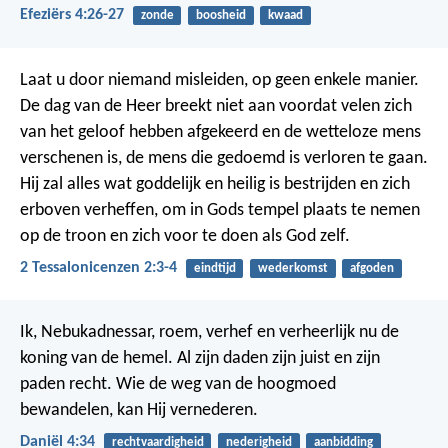
Efeziërs 4:26-27
zonde
boosheid
kwaad
Laat u door niemand misleiden, op geen enkele manier.
De dag van de Heer breekt niet aan voordat velen zich
van het geloof hebben afgekeerd en de wetteloze mens
verschenen is, de mens die gedoemd is verloren te gaan.
Hij zal alles wat goddelijk en heilig is bestrijden en zich
erboven verheffen, om in Gods tempel plaats te nemen
op de troon en zich voor te doen als God zelf.
2 Tessalonicenzen 2:3-4
eindtijd
wederkomst
afgoden
Ik, Nebukadnessar, roem, verhef en verheerlijk nu de
koning van de hemel. Al zijn daden zijn juist en zijn
paden recht. Wie de weg van de hoogmoed
bewandelen, kan Hij vernederen.
Daniël 4:34
rechtvaardigheid
nederigheid
aanbidding