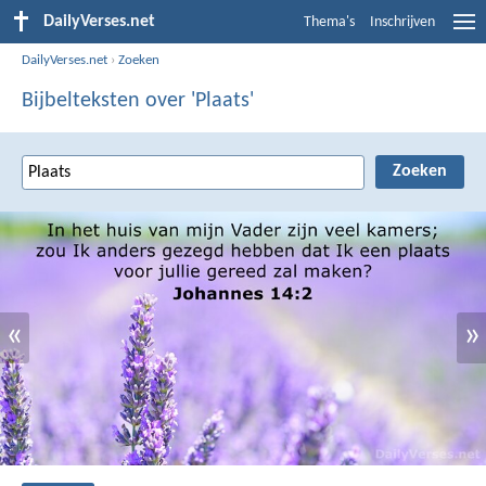
DailyVerses.net
Thema's
Inschrijven
DailyVerses.net
›
Zoeken
Bijbelteksten over 'Plaats'
«
»