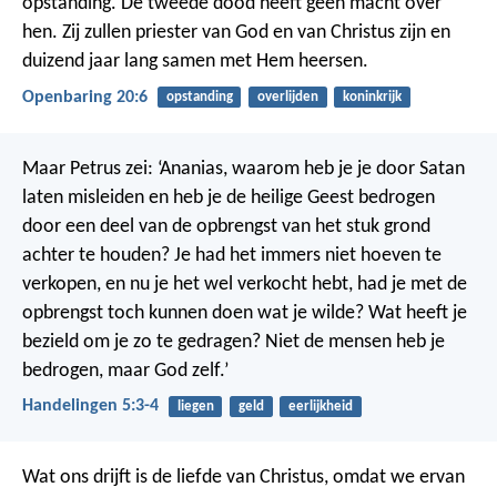
opstanding. De tweede dood heeft geen macht over
hen. Zij zullen priester van God en van Christus zijn en
duizend jaar lang samen met Hem heersen.
Openbaring 20:6
opstanding
overlijden
koninkrijk
Maar Petrus zei: ‘Ananias, waarom heb je je door Satan
laten misleiden en heb je de heilige Geest bedrogen
door een deel van de opbrengst van het stuk grond
achter te houden? Je had het immers niet hoeven te
verkopen, en nu je het wel verkocht hebt, had je met de
opbrengst toch kunnen doen wat je wilde? Wat heeft je
bezield om je zo te gedragen? Niet de mensen heb je
bedrogen, maar God zelf.’
Handelingen 5:3-4
liegen
geld
eerlijkheid
Wat ons drijft is de liefde van Christus, omdat we ervan