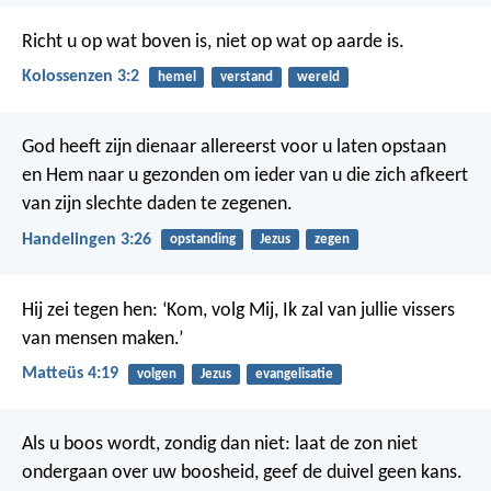
Richt u op wat boven is, niet op wat op aarde is.
Kolossenzen 3:2
hemel
verstand
wereld
God heeft zijn dienaar allereerst voor u laten opstaan
en Hem naar u gezonden om ieder van u die zich afkeert
van zijn slechte daden te zegenen.
Handelingen 3:26
opstanding
Jezus
zegen
Hij zei tegen hen: ‘Kom, volg Mij, Ik zal van jullie vissers
van mensen maken.’
Matteüs 4:19
volgen
Jezus
evangelisatie
Als u boos wordt, zondig dan niet: laat de zon niet
ondergaan over uw boosheid, geef de duivel geen kans.