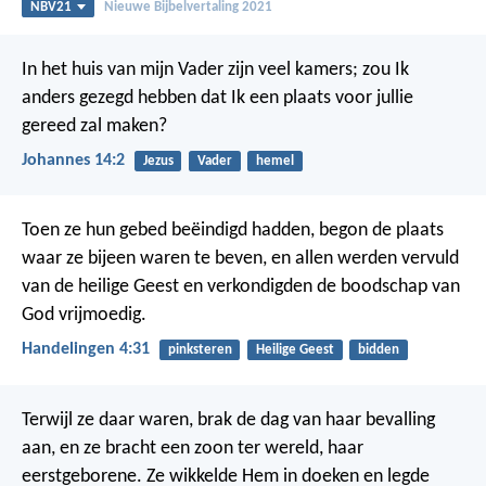
NBV21
Nieuwe Bijbelvertaling 2021
In het huis van mijn Vader zijn veel kamers; zou Ik
anders gezegd hebben dat Ik een plaats voor jullie
gereed zal maken?
Johannes 14:2
Jezus
Vader
hemel
Toen ze hun gebed beëindigd hadden, begon de plaats
waar ze bijeen waren te beven, en allen werden vervuld
van de heilige Geest en verkondigden de boodschap van
God vrijmoedig.
Handelingen 4:31
pinksteren
Heilige Geest
bidden
Terwijl ze daar waren, brak de dag van haar bevalling
aan, en ze bracht een zoon ter wereld, haar
eerstgeborene. Ze wikkelde Hem in doeken en legde