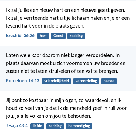
Ik zal jullie een nieuw hart en een nieuwe geest geven,
Ik zal je versteende hart uit je lichaam halen en je er een
levend hart voor in de plaats geven.
Ezechiël 36:26
hart
Geest
redding
Laten we elkaar daarom niet langer veroordelen. In
plaats daarvan moet u zich voornemen uw broeder en
zuster niet te laten struikelen of ten val te brengen.
Romeinen 14:13
vriendelijkheid
veroordeling
naaste
Jij bent zo kostbaar in mijn ogen,
zo waardevol, en Ik
houd zo veel van je
dat Ik de mensheid geef in ruil voor
jou,
ja alle volken om jou te behouden.
Jesaja 43:4
liefde
redding
bemoediging