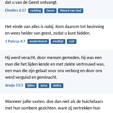
dat u van de Geest ontvangt.
Efeziërs 6:17
redding
Geest
Woord van God
Het einde van alles is nabij. Kom daarom tot bezinning
en wees helder van geest, zodat u kunt bidden.
1 Petrus 4:7
wederkomst
eindtijd
rust
Hij werd veracht, door mensen gemeden,
hij was een
man die het lijden kende
en met ziekte vertrouwd was,
een man die zijn gelaat voor ons verborg
en door ons
werd verguisd en geminacht.
Jesaja 53:3
lijden
Jezus
ziekte
Wanneer jullie vasten, doe dan niet als de huichelaars
met hun sombere gezichten, want zij vertrekken hun