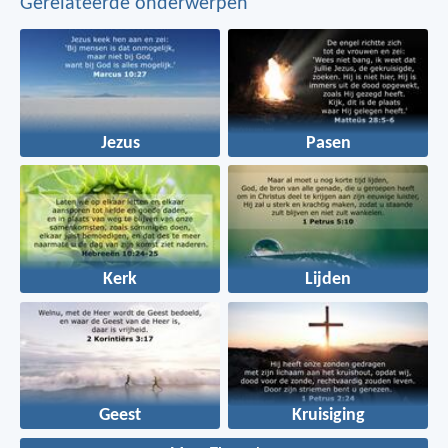
Gerelateerde onderwerpen
Jezus
Pasen
Kerk
Lijden
Geest
Kruisiging