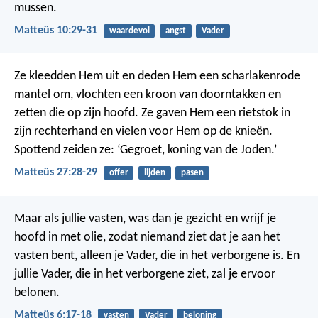
mussen.
Matteüs 10:29-31
waardevol
angst
Vader
Ze kleedden Hem uit en deden Hem een scharlakenrode
mantel om, vlochten een kroon van doorntakken en
zetten die op zijn hoofd. Ze gaven Hem een rietstok in
zijn rechterhand en vielen voor Hem op de knieën.
Spottend zeiden ze: ‘Gegroet, koning van de Joden.’
Matteüs 27:28-29
offer
lijden
pasen
Maar als jullie vasten, was dan je gezicht en wrijf je
hoofd in met olie, zodat niemand ziet dat je aan het
vasten bent, alleen je Vader, die in het verborgene is. En
jullie Vader, die in het verborgene ziet, zal je ervoor
belonen.
Matteüs 6:17-18
vasten
Vader
beloning