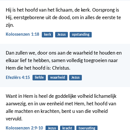
Hij is het hoofd van het lichaam, de kerk.
Oorsprong is
Hij,
eerstgeborene uit de dood,
om in alles de eerste te
zijn.
Kolossenzen 1:18
kerk
Jezus
opstanding
Dan zullen we, door ons aan de waarheid te houden en
elkaar lief te hebben, samen volledig toegroeien naar
Hem die het hoofd is: Christus.
Efeziërs 4:15
liefde
waarheid
Jezus
Want in Hem is heel de goddelijke volheid lichamelijk
aanwezig, en in uw eenheid met Hem, het hoofd van
alle machten en krachten, bent u van die volheid
vervuld.
Kolossenzen 2:9-10
Jezus
kracht
toerusting