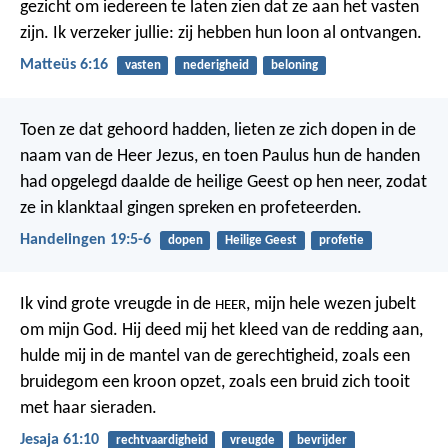
gezicht om iedereen te laten zien dat ze aan het vasten
zijn. Ik verzeker jullie: zij hebben hun loon al ontvangen.
Matteüs 6:16
vasten
nederigheid
beloning
Toen ze dat gehoord hadden, lieten ze zich dopen in de
naam van de Heer Jezus, en toen Paulus hun de handen
had opgelegd daalde de heilige Geest op hen neer, zodat
ze in klanktaal gingen spreken en profeteerden.
Handelingen 19:5-6
dopen
Heilige Geest
profetie
Ik vind grote vreugde in de
,
mijn hele wezen jubelt
HEER
om mijn God.
Hij deed mij het kleed van de redding aan,
hulde mij in de mantel van de gerechtigheid,
zoals een
bruidegom een kroon opzet,
zoals een bruid zich tooit
met haar sieraden.
Jesaja 61:10
rechtvaardigheid
vreugde
bevrijder