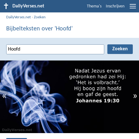
DailyVerses.net
Thema's
Inschrijven
DailyVerses.net
›
Zoeken
Bijbelteksten over 'Hoofd'
«
»