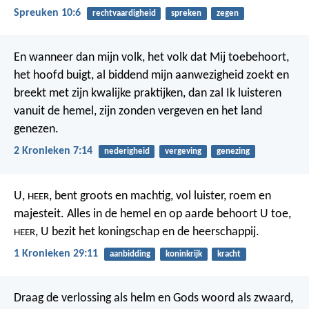
Spreuken 10:6
rechtvaardigheid
spreken
zegen
En wanneer dan mijn volk, het volk dat Mij toebehoort,
het hoofd buigt, al biddend mijn aanwezigheid zoekt en
breekt met zijn kwalijke praktijken, dan zal Ik luisteren
vanuit de hemel, zijn zonden vergeven en het land
genezen.
2 Kronieken 7:14
nederigheid
vergeving
genezing
U,
, bent groots en machtig, vol luister, roem en
HEER
majesteit. Alles in de hemel en op aarde behoort U toe,
, U bezit het koningschap en de heerschappij.
HEER
1 Kronieken 29:11
aanbidding
koninkrijk
kracht
Draag de verlossing als helm en Gods woord als zwaard,