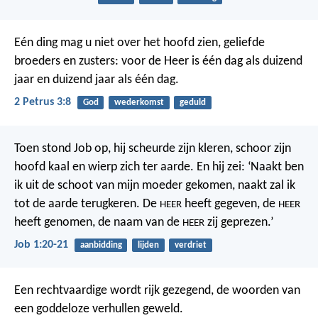
Eén ding mag u niet over het hoofd zien, geliefde
broeders en zusters: voor de Heer is één dag als duizend
jaar en duizend jaar als één dag.
2 Petrus 3:8
God
wederkomst
geduld
Toen stond Job op, hij scheurde zijn kleren, schoor zijn
hoofd kaal en wierp zich ter aarde. En hij zei: ‘Naakt ben
ik uit de schoot van mijn moeder gekomen, naakt zal ik
tot de aarde terugkeren. De
heeft gegeven, de
HEER
HEER
heeft genomen, de naam van de
zij geprezen.’
HEER
Job 1:20-21
aanbidding
lijden
verdriet
Een rechtvaardige wordt rijk gezegend,
de woorden van
een goddeloze verhullen geweld.