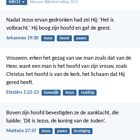
NBV21
Nieuwe Bijbelvertaling 2021
Nadat Jezus ervan gedronken had zei Hij: ‘Het is
volbracht.’ Hij boog zijn hoofd en gaf de geest.
Johannes 19:30
Jezus
Geest
pasen
Vrouwen, erken het gezag van uw man zoals dat van de
Heer, want een man is het hoofd van zijn vrouw, zoals
Christus het hoofd is van de kerk, het lichaam dat Hij
gered heeft.
Efeziërs 5:22-23
huwelijk
Jezus
redding
Boven zijn hoofd bevestigden ze de aanklacht, die
luidde: ‘Dit is Jezus, de koning van de Joden’.
Matteüs 27:37
Jezus
pasen
kruisiging