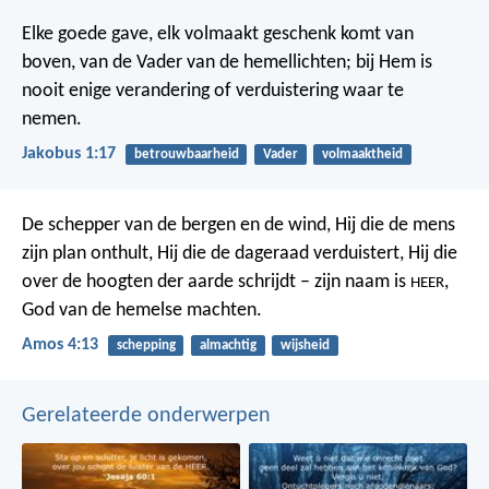
Elke goede gave, elk volmaakt geschenk komt van
boven, van de Vader van de hemellichten; bij Hem is
nooit enige verandering of verduistering waar te
nemen.
Jakobus 1:17
betrouwbaarheid
Vader
volmaaktheid
De schepper van de bergen en de wind,
Hij die de mens
zijn plan onthult,
Hij die de dageraad verduistert,
Hij die
over de hoogten der aarde schrijdt –
zijn naam is
,
HEER
God van de hemelse machten.
Amos 4:13
schepping
almachtig
wijsheid
Gerelateerde onderwerpen