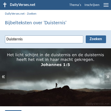
DailyVerses.net
Thema's
Inschrijven
DailyVerses.net
›
Zoeken
Bijbelteksten over 'Duisternis'
«
»