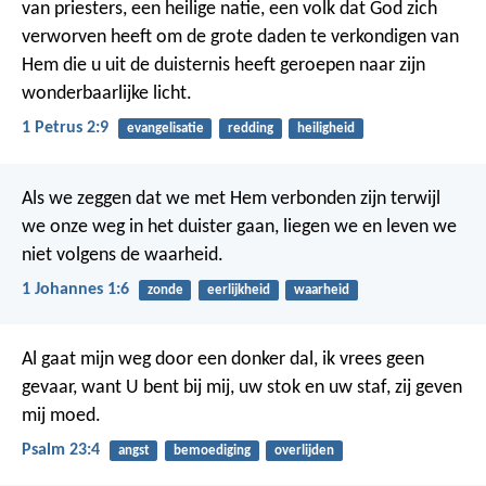
van priesters, een heilige natie, een volk dat God zich
verworven heeft om de grote daden te verkondigen van
Hem die u uit de duisternis heeft geroepen naar zijn
wonderbaarlijke licht.
1 Petrus 2:9
evangelisatie
redding
heiligheid
Als we zeggen dat we met Hem verbonden zijn terwijl
we onze weg in het duister gaan, liegen we en leven we
niet volgens de waarheid.
1 Johannes 1:6
zonde
eerlijkheid
waarheid
Al gaat mijn weg
door een donker dal,
ik vrees geen
gevaar,
want U bent bij mij,
uw stok en uw staf,
zij geven
mij moed.
Psalm 23:4
angst
bemoediging
overlijden