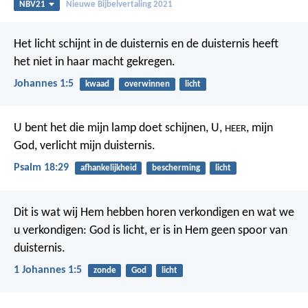
NBV21
Nieuwe Bijbelvertaling 2021
Het licht schijnt in de duisternis en de duisternis heeft
het niet in haar macht gekregen.
Johannes 1:5
kwaad
overwinnen
licht
U bent het die mijn lamp doet schijnen,
U,
, mijn
HEER
God, verlicht mijn duisternis.
Psalm 18:29
afhankelijkheid
bescherming
licht
Dit is wat wij Hem hebben horen verkondigen en wat we
u verkondigen: God is licht, er is in Hem geen spoor van
duisternis.
1 Johannes 1:5
zonde
God
licht