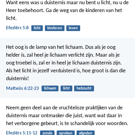
Want eens was u duisternis maar nu bent u licht, nu u de
Heer toebehoort. Ga de weg van de kinderen van het
licht.
Efeziërs 5:8
licht
kinderen
leven
Het oog is de lamp van het lichaam. Dus als je oog
helder is, zal heel je lichaam verlicht zijn. Maar als je
oog troebel is, zal er in heel je lichaam duisternis zijn.
Als het licht in jezelf verduisterd is, hoe groot is dan die
duisternis!
Matteüs 6:22-23
lichaam
licht
hebzucht
Neem geen deel aan de vruchteloze praktijken van de
duisternis maar ontmasker die juist, want wat daar in
het verborgene gebeurt, is te schandelijk voor woorden.
Efeziërs 5:11-12
zonde
spreken
afgoden