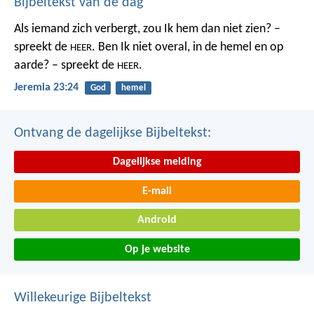
Bijbeltekst van de dag
Als iemand zich verbergt,
zou Ik hem dan niet zien? –
spreekt de
.
Ben Ik niet overal,
in de hemel en op
HEER
aarde? – spreekt de
.
HEER
Jeremia 23:24
God
hemel
Ontvang de dagelijkse Bijbeltekst:
Dagelijkse melding
E-mail
Android
Op je website
Willekeurige Bijbeltekst