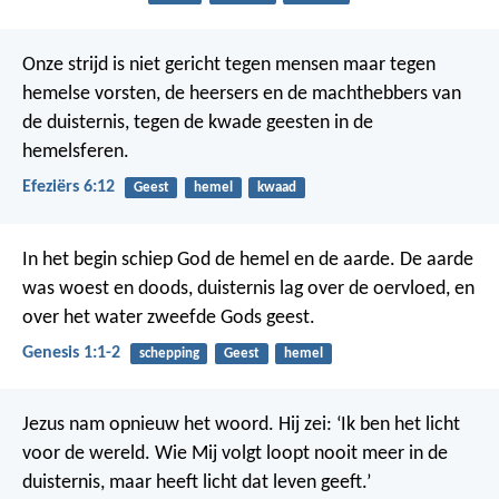
Onze strijd is niet gericht tegen mensen maar tegen
hemelse vorsten, de heersers en de machthebbers van
de duisternis, tegen de kwade geesten in de
hemelsferen.
Efeziërs 6:12
Geest
hemel
kwaad
In het begin schiep God de hemel en de aarde. De aarde
was woest en doods, duisternis lag over de oervloed, en
over het water zweefde Gods geest.
Genesis 1:1-2
schepping
Geest
hemel
Jezus nam opnieuw het woord. Hij zei: ‘Ik ben het licht
voor de wereld. Wie Mij volgt loopt nooit meer in de
duisternis, maar heeft licht dat leven geeft.’