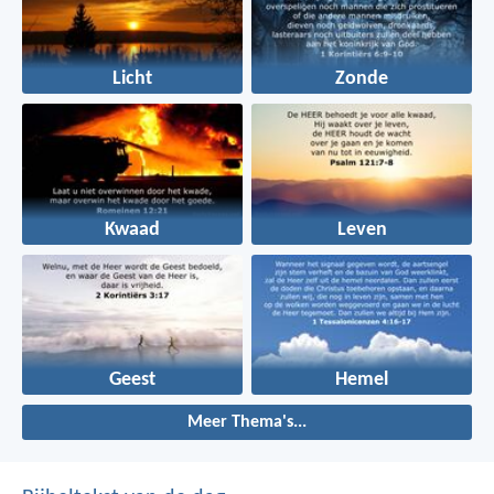
Licht
Zonde
Kwaad
Leven
Geest
Hemel
Meer Thema's...