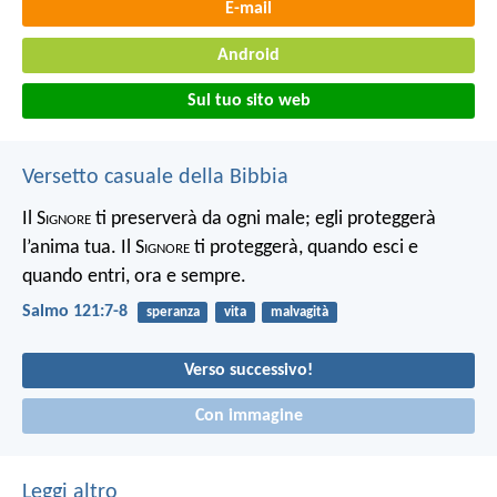
E-mail
Android
Sul tuo sito web
Versetto casuale della Bibbia
Il S
ignore
ti preserverà da ogni male;
egli proteggerà
l’anima tua.
Il S
ignore
ti proteggerà,
quando esci e
quando entri,
ora e sempre.
Salmo 121:7-8
speranza
vita
malvagità
Verso successivo!
Con immagine
Leggi altro