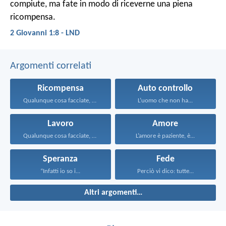
compiute, ma fate in modo di riceverne una piena
ricompensa.
2 Giovanni 1:8 - LND
Argomenti correlati
Ricompensa
Auto controllo
Qualunque cosa facciate, fatela...
L’uomo che non ha...
Lavoro
Amore
Qualunque cosa facciate, fatela...
L’amore è paziente, è...
Speranza
Fede
“Infatti io so i...
Perciò vi dico: tutte...
Altri argomenti…