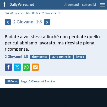
DailyVerses.net
Argomenti
Sottoscrivi
DailyVerses.net
›
Libri Biblici
›
2 Giovanni
›
1
2 Giovanni 1:8
Badate a voi stessi affinché non perdiate quello
per cui abbiamo lavorato, ma riceviate piena
ricompensa.
2 Giovanni 1:8
ricompensa
auto controllo
lavoro
Leggi
2 Giovanni 1
online
NR06