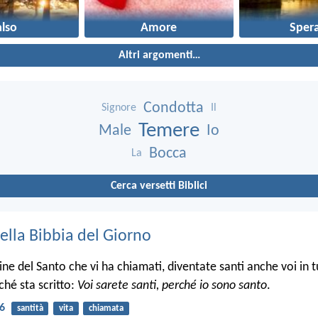
also
Amore
Sper
Altri argomenti…
Condotta
Signore
Il
Temere
Male
Io
Bocca
La
Cerca versetti Biblici
ella Bibbia del Giorno
e del Santo che vi ha chiamati, diventate santi anche voi in tu
ché sta scritto:
Voi sarete santi, perché io sono santo
.
16
santità
vita
chiamata