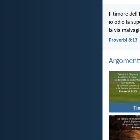
Il timore dell
io odio la sup
la via malvagi
Proverbi 8:13 
Argomenti 
Ti