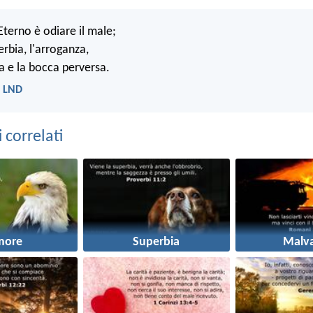
'Eterno è odiare il male;
erbia, l'arroganza,
a e la bocca perversa.
- LND
correlati
more
Superbia
Malva