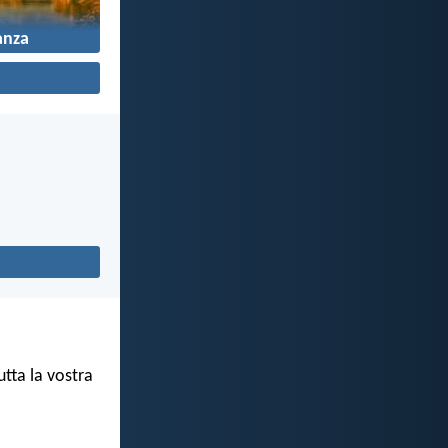
anza
tta la vostra