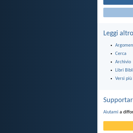
Leggi altr
Argomen
Cerca
Archivio
Libri Bibl
Versi più
Supportar
Aiutami
a diffo