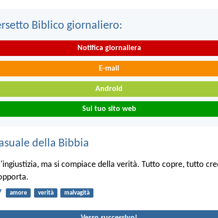
ersetto Biblico giornaliero:
Notifica giornaliera
E-mail
Android
Sul tuo sito web
asuale della Bibbia
ingiustizia, ma si compiace della verità. Tutto copre, tutto cre
sopporta.
7
amore
verità
malvagità
Verso successivo!