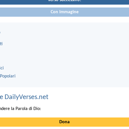
Con immagine
o
ti
ici
 Popolari
e DailyVerses.net
ndere la Parola di Dio:
Dona