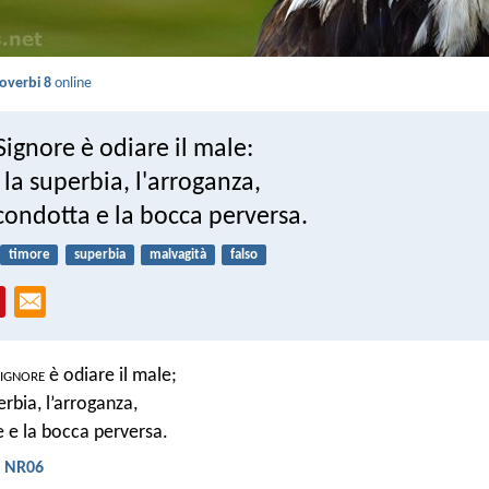
overbi 8
online
Signore è odiare il male:
 la superbia, l'arroganza,
 condotta e la bocca perversa.
timore
superbia
malvagità
falso
ignore
è odiare il male;
erbia, l’arroganza,
e e la bocca perversa.
- NR06