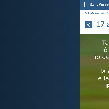
DailyVerse
DailyVerses.net
›
A
17 