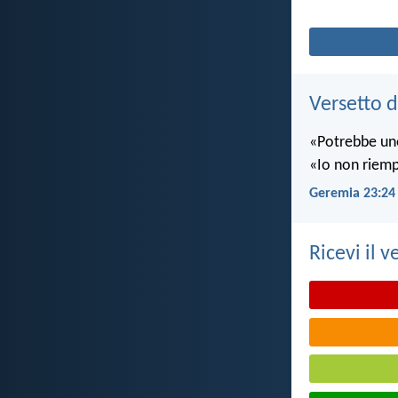
Versetto d
«Potrebbe uno
«Io non riempio
Geremia 23:24
Ricevi il v