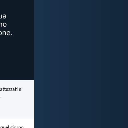
attezzati e
.
 quel giorno