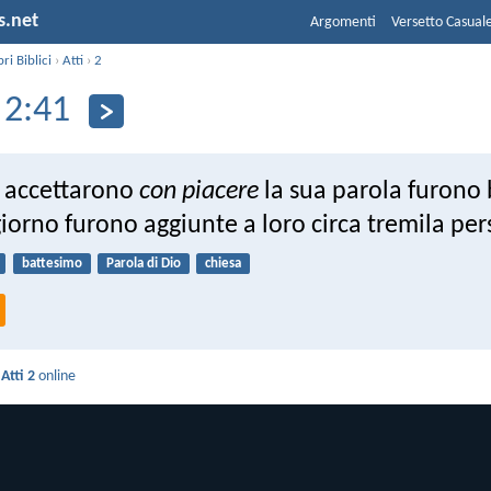
s.net
Argomenti
Versetto Casual
bri Biblici
›
Atti
›
2
 2:41
e accettarono
con piacere
la sua parola furono 
giorno furono aggiunte a loro circa tremila pe
battesimo
Parola di Dio
chiesa
i
Atti 2
online