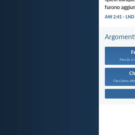
furono aggiun
Atti 2:41 - LND
Argomenti 
F
Perciò vi 
Ch
Facciamo atte