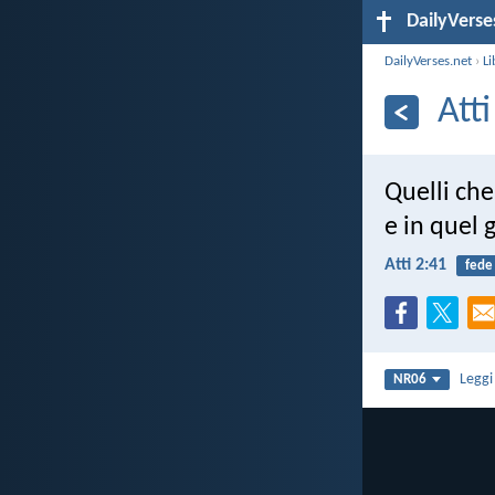
DailyVerse
DailyVerses.net
›
Li
Atti
Quelli ch
e in quel 
Atti 2:41
fede
Legg
NR06