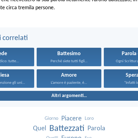
te circa tremila persone.
correlati
ede
Battesimo
Parola 
dico: tutte...
Perché siete tutti figli...
Ogni Scrittura 
iesa
Amore
Sper
nzione gli uni...
L’amore è paziente, è...
“Infatti i
Altri argomenti…
Piacere
Giorno
Loro
Battezzati
Quel
Parola