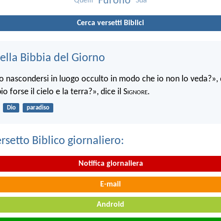
Furono
Quelli
Sua
Cerca versetti Biblici
ella Bibbia del Giorno
 nascondersi in luogo occulto in modo che io non lo veda?», d
 forse il cielo e la terra?», dice il S
ignore
.
Dio
paradiso
ersetto Biblico giornaliero:
Notifica giornaliera
E-mail
Android