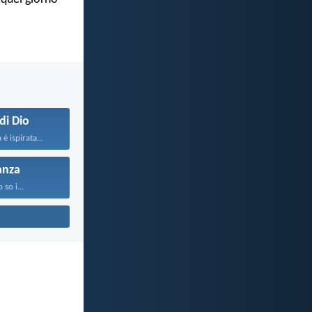
di Dio
è ispirata...
anza
o so i...