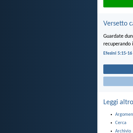
Versetto c
Guardate dunq
recuperando i
Efesini 5:15-16
Leggi altr
Argomen
Cerca
Archivio