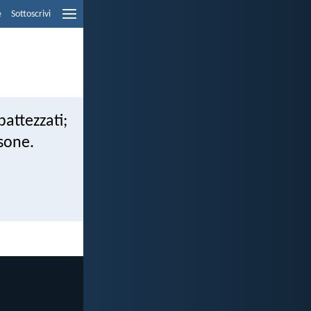
e
Sottoscrivi
battezzati;
rsone.