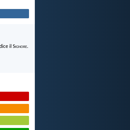
ice il S
ignore
.