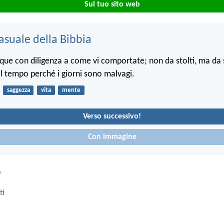
Sul tuo sito web
asuale della Bibbia
ue con diligenza a come vi comportate; non da stolti, ma da 
l tempo perché i giorni sono malvagi.
saggezza
vita
mente
Verso successivo!
Con immagine
o
ti