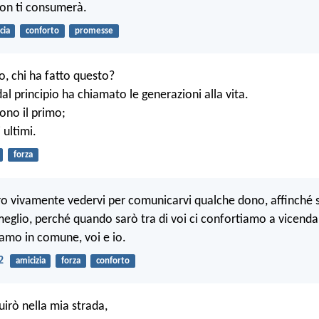
on ti consumerà.
cia
conforto
promesse
o, chi ha fatto questo?
dal principio ha chiamato le generazioni alla vita.
sono il primo;
 ultimi.
forza
ero vivamente vedervi per comunicarvi qualche dono, affinché 
o meglio, perché quando sarò tra di voi ci confortiamo a vicend
amo in comune, voi e io.
2
amicizia
forza
conforto
uirò nella mia strada,