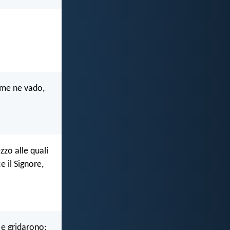
n me ne vado,
zzo alle quali
ce il Signore,
e gridarono;