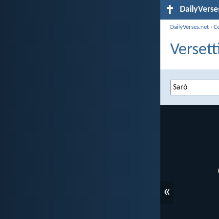
DailyVerse
DailyVerses.net
›
C
Versett
«