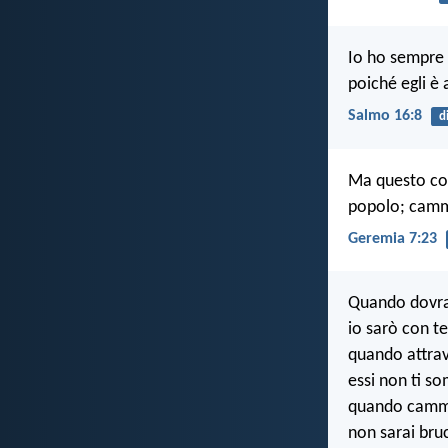
Io ho sempre 
poiché egli è 
Salmo 16:8
d
Ma questo com
popolo; cammin
Geremia 7:23
Quando dovrai
io sarò con te
quando attrave
essi non ti 
quando cammi
non sarai bru