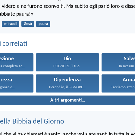
o videro e ne furono sconvolti. Ma subito egli parlò loro e diss
abbiate paura!»
miracoli
Gesù
paura
correlati
ezione
Dio
Salv
Rivestitevi della completa armatura...
Il SIGNORE, il tuo...
In nessun a
urezza
Dipendenza
Arma
ignore è...
Perché io, il SIGNORE...
Facciamo attenzi
Altri argomenti…
ella Bibbia del Giorno
che vi ha chiamati è santo, anche voi siate santi in tutta la v