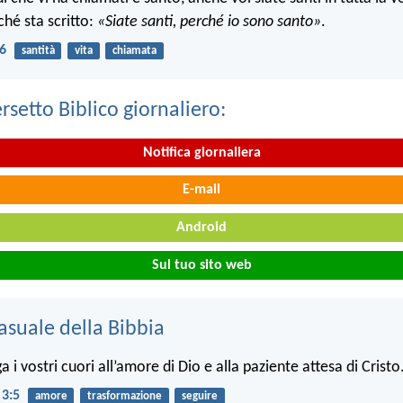
ché sta scritto:
«Siate santi, perché io sono santo»
.
16
santità
vita
chiamata
ersetto Biblico giornaliero:
Notifica giornaliera
E-mail
Android
Sul tuo sito web
asuale della Bibbia
ga i vostri cuori all’amore di Dio e alla paziente attesa di Cristo
 3:5
amore
trasformazione
seguire