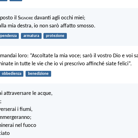
posto il S
ignore
davanti agli occhi miei;
alla mia destra, io non sarò affatto smosso.
ipendenza
armatura
protezione
andai loro: “Ascoltate la mia voce; sarò il vostro Dio e voi sa
ate in tutte le vie che io vi prescrivo affinché siate felici”.
obbedienza
benedizione
 attraversare le acque,
;
rserai i fiumi,
sommergeranno;
nerai nel fuoco
ciato