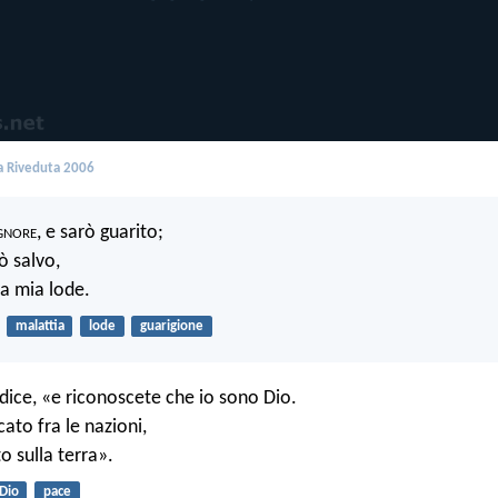
 Riveduta 2006
gnore
, e sarò guarito;
ò salvo,
la mia lode.
malattia
lode
guarigione
dice, «e riconoscete che io sono Dio.
cato fra le nazioni,
to sulla terra».
Dio
pace