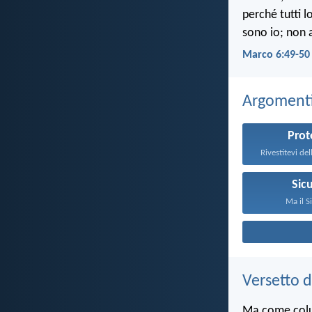
perché tutti l
sono io; non 
Marco 6:49-50
Argomenti 
Prot
Sic
Ma il S
Versetto d
Ma come colui 