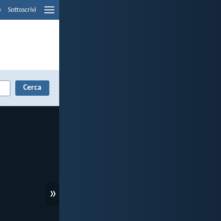
e
Sottoscrivi
»