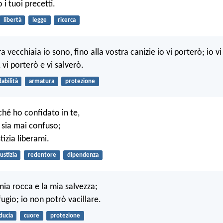
 i tuoi precetti.
libertà
legge
ricerca
a vecchiaia io sono, fino alla vostra canizie io vi porterò; io vi 
, vi porterò e vi salverò.
dabilità
armatura
protezione
ché ho confidato in te,
n sia mai confuso;
tizia liberami.
iustizia
redentore
dipendenza
 mia rocca e la mia salvezza;
ifugio; io non potrò vacillare.
iducia
cuore
protezione