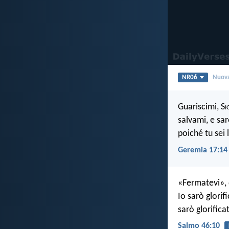
NR06
Nuova
Guariscimi, S
i
salvami, e sar
poiché tu sei 
Geremia 17:14
«Fermatevi», 
Io sarò glorifi
sarò glorifica
Salmo 46:10