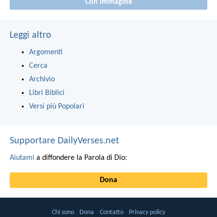
Con immagine
Leggi altro
Argomenti
Cerca
Archivio
Libri Biblici
Versi più Popolari
Supportare DailyVerses.net
Aiutami
a diffondere la Parola di Dio:
Dona
Chi sono
Dona
Contatto
Privacy policy