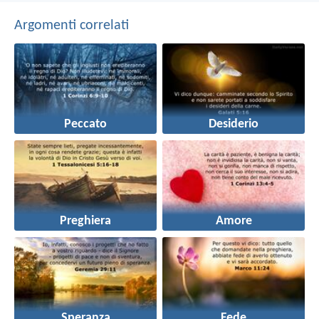
Argomenti correlati
Peccato
Desiderio
Preghiera
Amore
Speranza
Fede