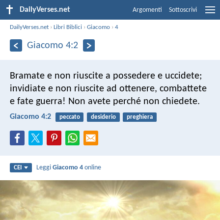
DailyVerses.net
Argomenti
Sottoscrivi
DailyVerses.net
›
Libri Biblici
›
Giacomo
›
4
Giacomo 4:2
Bramate e non riuscite a possedere e uccidete;
invidiate e non riuscite ad ottenere, combattete
e fate guerra! Non avete perché non chiedete.
Giacomo 4:2
peccato
desiderio
preghiera
Leggi
Giacomo 4
online
CEI