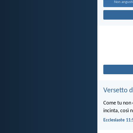
Non angustia
Versetto d
Come tu non c
incinta, così 
Ecclesiaste 11: