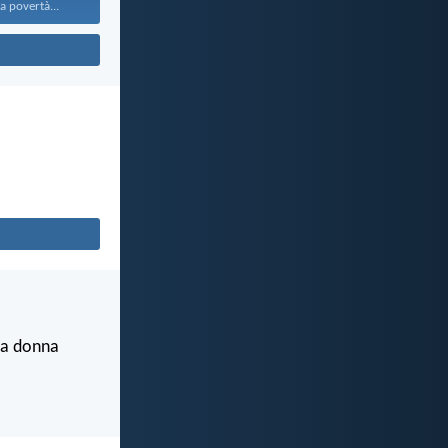
a povertà...
lla donna