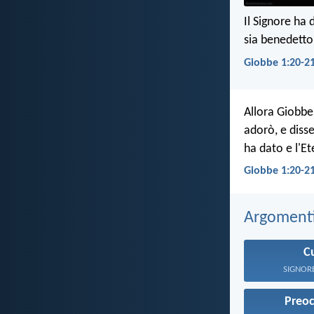
Il Signore ha 
sia benedetto
Giobbe 1:20-21
Allora Giobbe 
adorò, e diss
ha dato e l'Et
Giobbe 1:20-2
Argomenti 
C
SIGNORE, 
Preo