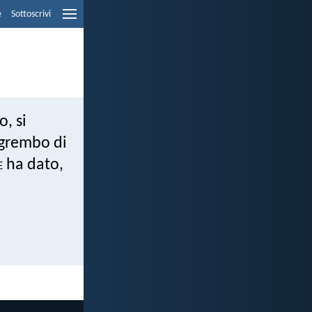
e
Sottoscrivi
o, si
 grembo di
e
ha dato,