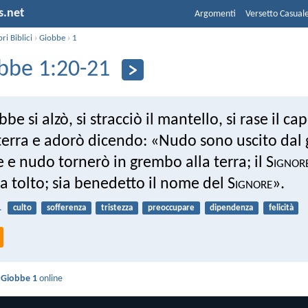
s.net
Argomenti
Versetto Casual
bri Biblici
›
Giobbe
›
1
bbe 1:20-21
be si alzò, si stracciò il mantello, si rase il cap
 terra e adorò dicendo: «Nudo sono uscito dal
e nudo tornerò in grembo alla terra; il S
ignor
a tolto; sia benedetto il nome del S
ignore
».
1
culto
sofferenza
tristezza
preoccupare
dipendenza
felicità
i
Giobbe 1
online