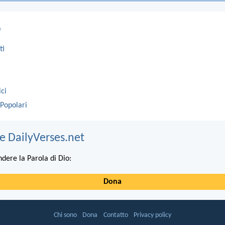
o
ti
ici
 Popolari
e DailyVerses.net
ndere la Parola di Dio:
Dona
Chi sono
Dona
Contatto
Privacy policy