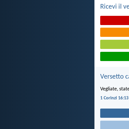
Ricevi il v
Versetto c
Vegliate, stat
1 Corinzi 16:13