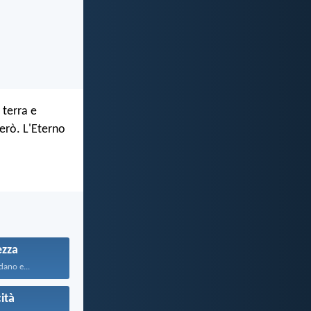
 terra e
erò. L'Eterno
ezza
idano e...
cità