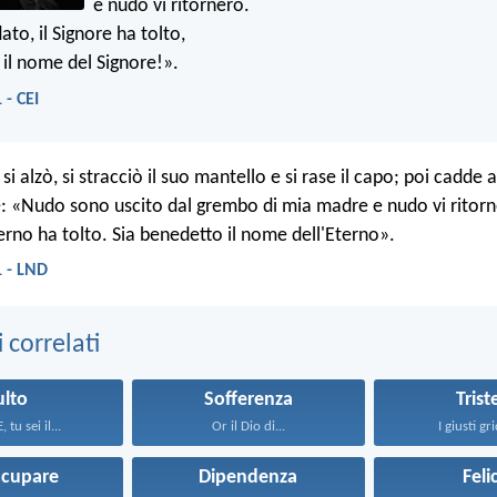
e nudo vi ritornerò.
dato, il Signore ha tolto,
 il nome del Signore!».
 - CEI
si alzò, si stracciò il suo mantello e si rase il capo; poi cadde a
e: «Nudo sono uscito dal grembo di mia madre e nudo vi ritorn
erno ha tolto. Sia benedetto il nome dell'Eterno».
1 - LND
correlati
ulto
Sofferenza
Trist
tu sei il...
Or il Dio di...
I giusti gr
ccupare
Dipendenza
Feli