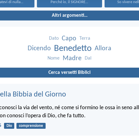
tevi di nulla...
Perché io, il SIGNORE...
So vivere nell
Altri argomenti…
Capo
Dato
Terra
Benedetto
Dicendo
Allora
Madre
Nome
Dal
Cerca versetti Biblici
ella Bibbia del Giorno
onosci la via del vento, né come si formino le ossa in seno a
non conosci l’opera di Dio, che fa tutto.
5
Dio
comprensione