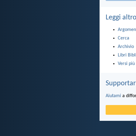
Leggi altr
Argomen
Cerca
Archivio
Libri Bibl
Versi più
Supportar
Aiutami
a diffo