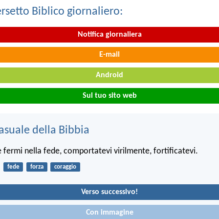
ersetto Biblico giornaliero:
Notifica giornaliera
E-mail
Android
Sul tuo sito web
asuale della Bibbia
e fermi nella fede, comportatevi virilmente, fortificatevi.
fede
forza
coraggio
Verso successivo!
Con immagine