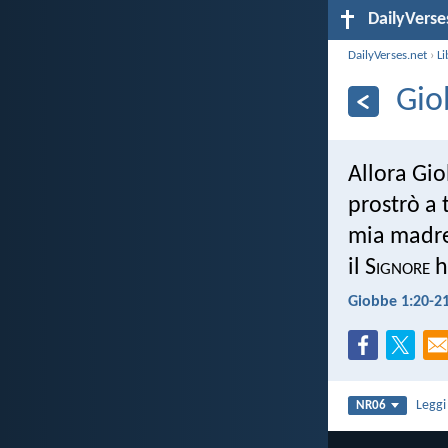
DailyVerse
DailyVerses.net
›
Li
Gio
Allora Giob
prostrò a
mia madre 
il S
ignore
h
Giobbe 1:20-2
Legg
NR06