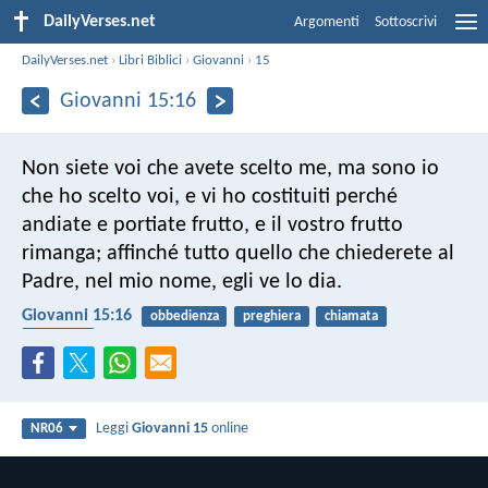
DailyVerses.net
Argomenti
Sottoscrivi
DailyVerses.net
›
Libri Biblici
›
Giovanni
›
15
Giovanni 15:16
Non siete voi che avete scelto me, ma sono io
che ho scelto voi, e vi ho costituiti perché
andiate e portiate frutto, e il vostro frutto
rimanga; affinché tutto quello che chiederete al
Padre, nel mio nome, egli ve lo dia.
Giovanni 15:16
obbedienza
preghiera
chiamata
fecondità
Leggi
Giovanni 15
online
NR06