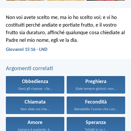
Non voi avete scelto me, ma io ho scelto voi; e vi ho
costituiti perché andiate e portiate frutto, e il vostro
frutto sia duraturo, affinché qualunque cosa chiediate al
Padre nel mio nome, egli ve la dia.
Giovanni 15:16 - LND
Argomenti correlati
Obbedienza
Preghiera
Gesù gli rispose: «Se...
Siate sempre gioiosi; non...
Chiamata
Fecondità
Non siete voi che...
Benedetto l’uomo che confida...
Amore
Speranza
L’amore è paziente, è...
“Infatti io so i...