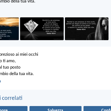
ambio della tua vita.
prezioso ai miei occhi
o ti amo,
al tuo posto
mbio della tua vita.
D
correlati
more
Salvezza
Conf