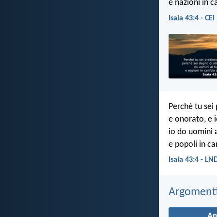
e nazioni in c
Isaia 43:4 - CEI
Perché tu sei 
e onorato, e i
io do uomini 
e popoli in ca
Isaia 43:4 - LN
Argomenti 
A