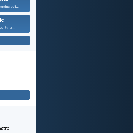
mina egli...
de
o: tutte...
ostra