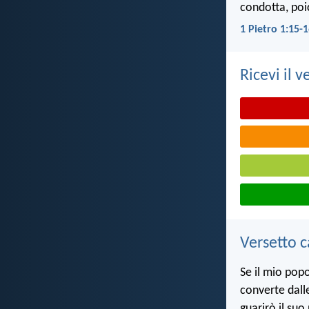
condotta, poi
1 Pietro 1:15-
Ricevi il v
Versetto c
Se il mio popo
converte dalle
guarirò il suo