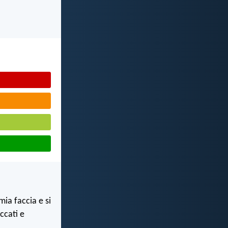
mia faccia e si
ccati e