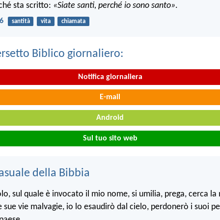
ché sta scritto:
«Siate santi, perché io sono santo»
.
16
santità
vita
chiamata
ersetto Biblico giornaliero:
Notifica giornaliera
E-mail
Android
Sul tuo sito web
asuale della Bibbia
lo, sul quale è invocato il mio nome, si umilia, prega, cerca la 
 sue vie malvagie, io lo esaudirò dal cielo, perdonerò i suoi pe
 paese.