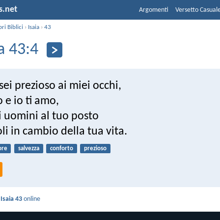
s.net
Argomenti
Versetto Casual
bri Biblici
›
Isaia
›
43
ia 43:4
sei prezioso ai miei occhi,
o e io ti amo,
i uomini al tuo posto
li in cambio della tua vita.
ore
salvezza
conforto
prezioso
i
Isaia 43
online