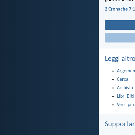
2 Cronache 7:
Leggi altr
Argomen
Cerca
Archivio
Libri Bibl
Versi più
Supportar