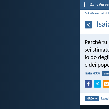
DailyVerse
DailyVerses.net
›
Li
Isa
Perché tu 
sei stimat
io do degl
e dei popo
Isaia 43:4
am
Legg
NR06