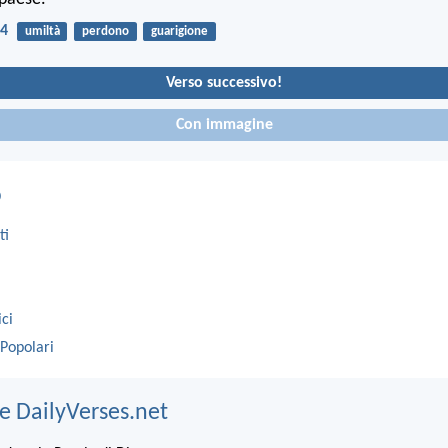
14
umiltà
perdono
guarigione
Verso successivo!
Con immagine
o
ti
ici
 Popolari
e DailyVerses.net