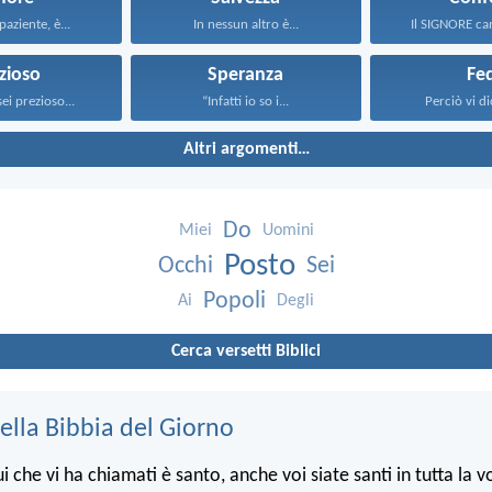
paziente, è...
In nessun altro è...
Il SIGNORE cam
zioso
Speranza
Fe
ei prezioso...
“Infatti io so i...
Perciò vi dic
Altri argomenti…
Do
Miei
Uomini
Posto
Occhi
Sei
Popoli
Ai
Degli
Cerca versetti Biblici
ella Bibbia del Giorno
che vi ha chiamati è santo, anche voi siate santi in tutta la v