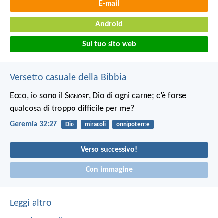
E-mail
Android
Sul tuo sito web
Versetto casuale della Bibbia
Ecco, io sono il S
ignore
, Dio di ogni carne; c’è forse
qualcosa di troppo difficile per me?
Geremia 32:27
Dio
miracoli
onnipotente
Verso successivo!
Con immagine
Leggi altro