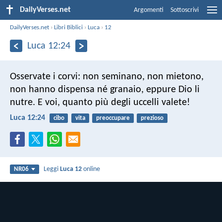
DailyVerses.net
Argomenti
Sottoscrivi
DailyVerses.net
›
Libri Biblici
›
Luca
›
12
Luca 12:24
Osservate i corvi: non seminano, non mietono,
non hanno dispensa né granaio, eppure Dio li
nutre. E voi, quanto più degli uccelli valete!
Luca 12:24
cibo
vita
preoccupare
prezioso
Leggi
Luca 12
online
NR06