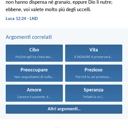
non hanno dispensa né granaio, eppure Dio li nutre;
ebbene, voi valete molto piú degli uccelli.
Luca 12:24 - LND
Argomenti correlati
Cibo
Vita
Poiché egli ha ristorato...
Il SIGNORE ti preserverà...
Preoccupare
Prezioso
Non angustiatevi di nulla...
Perché tu sei prezioso...
Amore
Speranza
L’amore è paziente, è...
“Infatti io so i...
Altri argomenti…