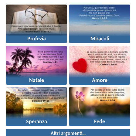
Profezia
Miracoli
Natale
Amore
Speranza
Fede
Altri argomenti…