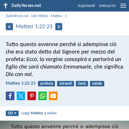
DailyVerses.net
Argomenti
Sottoscrivi
DailyVerses.net
›
Libri Biblici
›
Matteo
›
1
Matteo 1:22-23
Tutto questo avvenne perché si adempisse ciò
che era stato detto dal Signore per mezzo del
profeta:
Ecco, la vergine concepirà e partorirà un
figlio che sarà chiamato Emmanuele,
che significa
Dio con noi
.
Matteo 1:22-23
profezia
miracoli
Gesù
natale
Leggi
Matteo 1
online
CEI