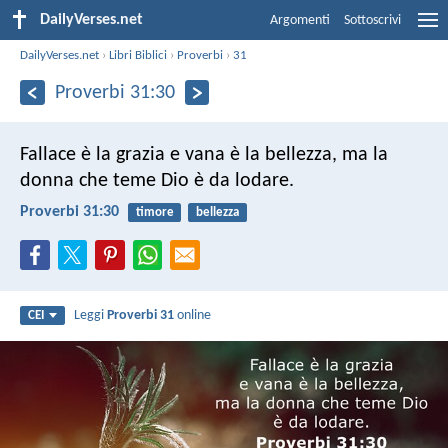
DailyVerses.net
Argomenti
Sottoscrivi
DailyVerses.net
›
Libri Biblici
›
Proverbi
›
31
Proverbi 31:30
Fallace è la grazia e vana è la bellezza,
ma la
donna che teme Dio è da lodare.
Proverbi 31:30
timore
bellezza
Leggi
Proverbi 31
online
CEI