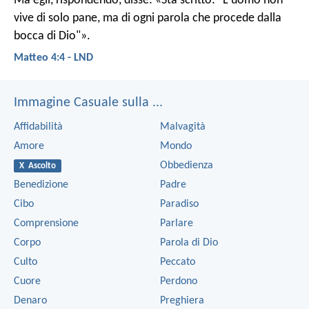
Ma egli, rispondendo, disse: «Sta scritto: "L'uomo non
vive di solo pane, ma di ogni parola che procede dalla
bocca di Dio"».
Matteo 4:4 - LND
Immagine Casuale sulla ...
Affidabilità
Malvagità
Amore
Mondo
Obbedienza
X Ascolto
Benedizione
Padre
Cibo
Paradiso
Comprensione
Parlare
Corpo
Parola di Dio
Culto
Peccato
Cuore
Perdono
Denaro
Preghiera