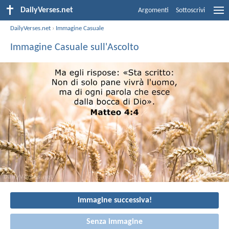
DailyVerses.net
Argomenti
Sottoscrivi
DailyVerses.net
›
Immagine Casuale
Immagine Casuale sull'Ascolto
Immagine successiva!
Senza immagine