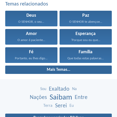
Temas relacionados
Deus
Paz
O SENHOR, o seu...
O SENHOR te abençoe...
Amor
Esperança
O amor é paciente...
‘Porque sou eu que...
Fé
Família
Portanto, eu lhes digo...
Que todas estas palavras...
Mais Temas...
Exaltado
Sou
Na
Saibam
Nações
Entre
Serei
Terra
Eu