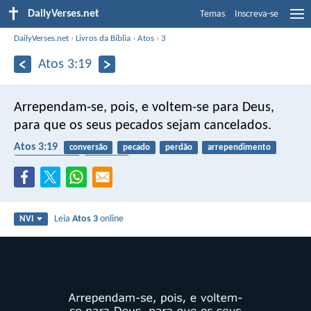
DailyVerses.net
Temas
Inscreva-se
DailyVerses.net
›
Livros da Bíblia
›
Atos
›
3
Atos 3:19
Arrependam-se, pois, e voltem-se para Deus,
para que os seus pecados sejam cancelados.
Atos 3:19
conversão
pecado
perdão
arrependimento
transformação
confissão
Leia
Atos 3
online
NVI