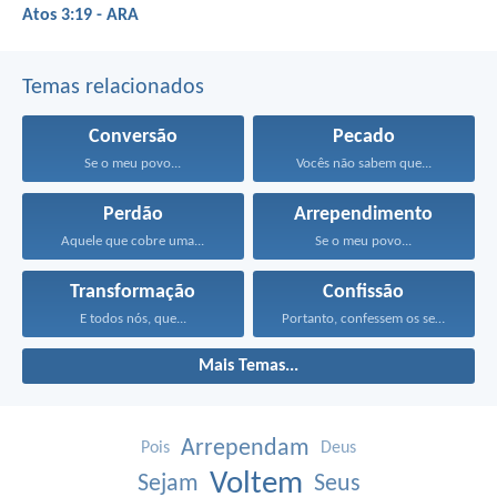
Atos 3:19 - ARA
Temas relacionados
Conversão
Pecado
Se o meu povo...
Vocês não sabem que...
Perdão
Arrependimento
Aquele que cobre uma...
Se o meu povo...
Transformação
Confissão
E todos nós, que...
Portanto, confessem os seus...
Mais Temas...
Arrependam
Pois
Deus
Voltem
Sejam
Seus