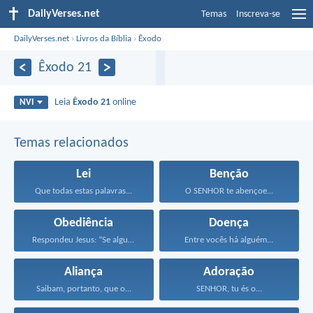
DailyVerses.net
Temas
Inscreva-se
DailyVerses.net
›
Livros da Bíblia
›
Êxodo
Êxodo 21
Leia
Êxodo 21
online
NVI
Temas relacionados
Lei
Benção
Que todas estas palavras...
O SENHOR te abençoe...
Obediência
Doença
Respondeu Jesus: “Se alguém...
Entre vocês há alguém...
Aliança
Adoração
Saibam, portanto, que o...
SENHOR, tu és o...