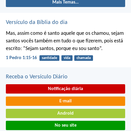
Mais Temas...
Versículo da Bíblia do dia
Mas, assim como é santo aquele que os chamou, sejam
santos vocês também em tudo o que fizerem, pois está
escrito: “Sejam santos, porque eu sou santo”.
1 Pedro 1:15-16
santidade
vida
chamada
Receba o Versículo Diário
Notificação diária
E-mail
Android
No seu site