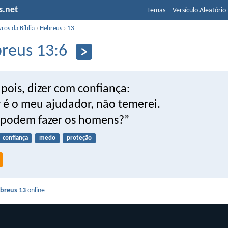
s.net
Temas
Versículo Aleatório
vros da Bíblia
›
Hebreus
›
13
reus 13:6
pois, dizer com confiança:
 é o meu ajudador, não temerei.
podem fazer os homens?”
confiança
medo
proteção
breus 13
online