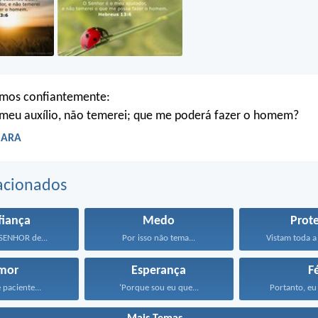
emos confiantemente:
 meu auxílio, não temerei; que me poderá fazer o homem?
- ARA
acionados
fiança
Medo
Prot
SENHOR de...
Por isso não tema...
Vistam toda a
mor
Esperança
F
 paciente...
‘Porque sou eu que...
Portanto, eu 