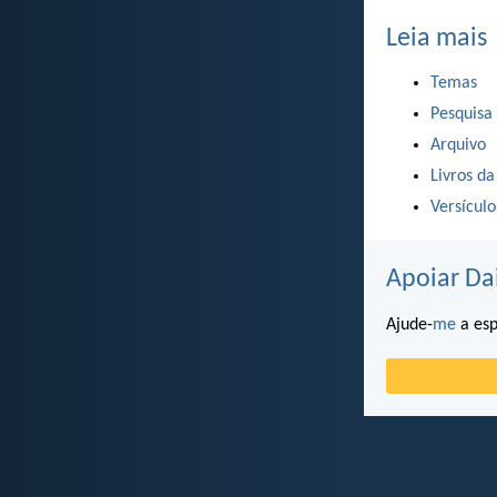
Leia mais
Temas
Pesquisa
Arquivo
Livros da
Versícul
Apoiar Da
Ajude-
me
a esp