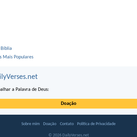
 Bíblia
os Mais Populares
ilyVerses.net
alhar a Palavra de Deus:
Doação
Sobre mim
Doação
Contato
Política de Privacidade
© 2026 DailyVerses.net