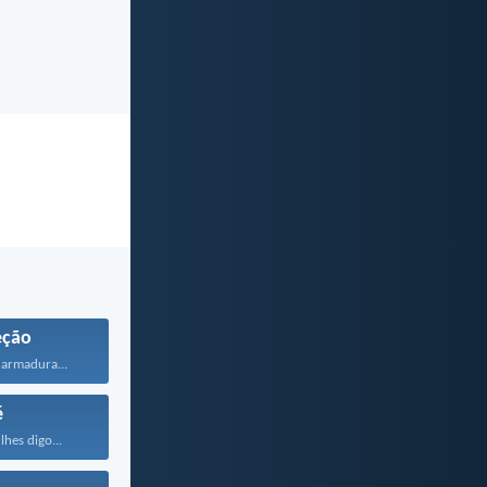
eção
 armadura...
é
lhes digo...