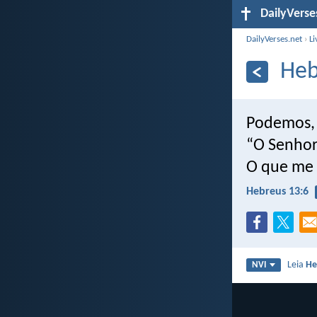
DailyVerse
DailyVerses.net
›
Li
Heb
Podemos, 
“O Senhor
O que me 
Hebreus 13:6
Leia
He
NVI