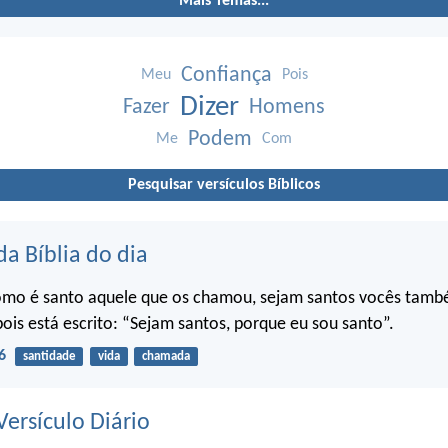
Mais Temas...
Confiança
Meu
Pois
Dizer
Fazer
Homens
Podem
Me
Com
Pesquisar versículos Bíblicos
da Bíblia do dia
omo é santo aquele que os chamou, sejam santos vocês tam
pois está escrito: “Sejam santos, porque eu sou santo”.
6
santidade
vida
chamada
ersículo Diário