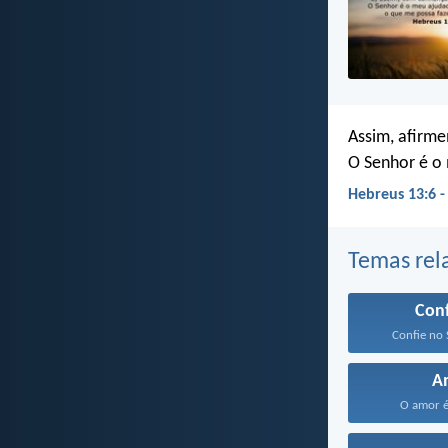
Assim, afirm
O Senhor é o
Hebreus 13:6 
Temas rel
Con
Confie no 
A
O amor é