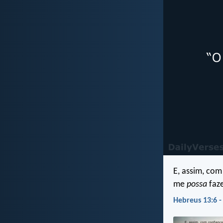
E, assim, com
me
possa
faz
Hebreus 13:6 -