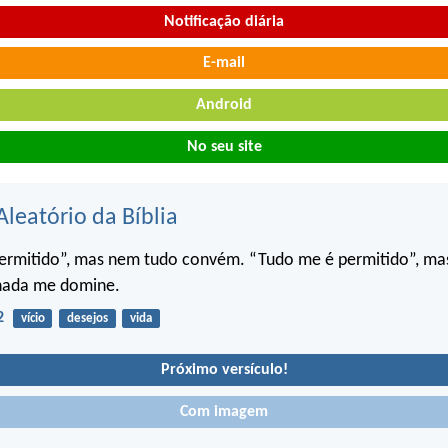
Notificação diária
E-mail
Android
No seu site
Aleatório da Bíblia
ermitido”, mas nem tudo convém. “Tudo me é permitido”, ma
 nada me domine.
2
vício
desejos
vida
Próximo versículo!
Com imagem