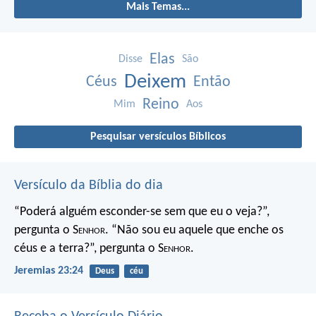
Mais Temas...
Elas
Disse
São
Deixem
Céus
Então
Reino
Mim
Aos
Pesquisar versículos Bíblicos
Versículo da Bíblia do dia
“Poderá alguém esconder-se
sem que eu o veja?”,
pergunta o S
enhor
.
“Não sou eu aquele que enche os
céus e a terra?”,
pergunta o S
enhor
.
Jeremias 23:24
Deus
céu