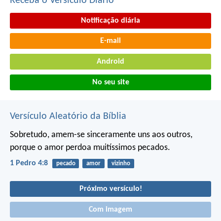
Receba o Versículo Diário
Notificação diária
E-mail
Android
No seu site
Versículo Aleatório da Bíblia
Sobretudo, amem-se sinceramente uns aos outros,
porque o amor perdoa muitíssimos pecados.
1 Pedro 4:8
pecado
amor
vizinho
Próximo versículo!
Com imagem