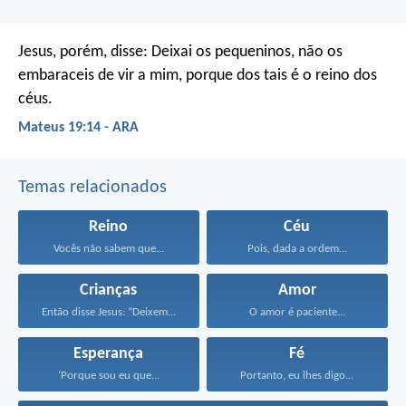
Jesus, porém, disse: Deixai os pequeninos, não os
embaraceis de vir a mim, porque dos tais é o reino dos
céus.
Mateus 19:14 - ARA
Temas relacionados
Reino
Céu
Vocês não sabem que...
Pois, dada a ordem...
Crianças
Amor
Então disse Jesus: “Deixem...
O amor é paciente...
Esperança
Fé
‘Porque sou eu que...
Portanto, eu lhes digo...