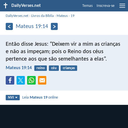
DailyVerses.net
Temas
Inscreva-se
DailyVerses.net
›
Livros da Bíblia
›
Mateus
›
19
Mateus 19:14
Então disse Jesus: “Deixem vir a mim as crianças
e não as impeçam; pois o Reino dos céus
pertence aos que são semelhantes a elas”.
Mateus 19:14
reino
céu
crianças
Leia
Mateus 19
online
NVI