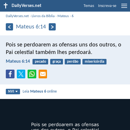
DailyVerses.net
Temas
Inscreva-se
DailyVerses.net
›
Livros da Bíblia
›
Mateus
›
6
Mateus 6:14
Pois se perdoarem as ofensas uns dos outros, o
Pai celestial também lhes perdoará.
Mateus 6:14
pecado
graça
perdão
misericórdia
Leia
Mateus 6
online
NVI