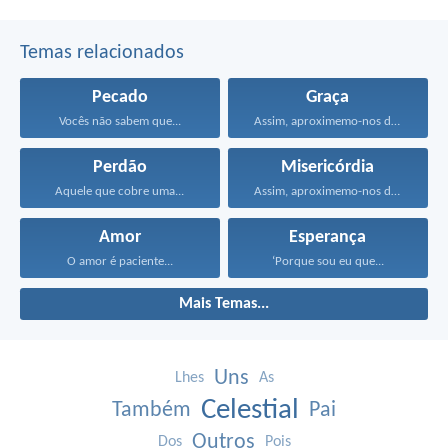
Temas relacionados
Pecado
Graça
Vocês não sabem que...
Assim, aproximemo-nos do trono...
Perdão
Misericórdia
Aquele que cobre uma...
Assim, aproximemo-nos do trono...
Amor
Esperança
O amor é paciente...
‘Porque sou eu que...
Mais Temas...
Uns
Lhes
As
Celestial
Também
Pai
Outros
Dos
Pois