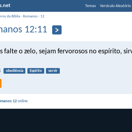
s.net
Temas
Versículo Aleatório
vros da Bíblia
›
Romanos
›
12
anos 12:11
 falte o zelo, sejam fervorosos no espírito, si
1
obediência
Espírito
servir
manos 12
online