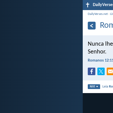
DailyVerse
DailyVerses.net
›
Li
Rom
Nunca lhes
Senhor.
Romanos 12:1
Leia
Ro
NVI