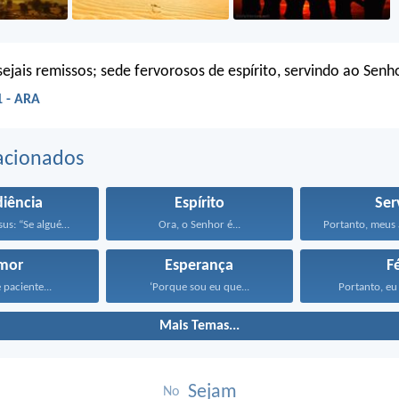
sejais remissos; sede fervorosos de espírito, servindo ao Senho
 - ARA
acionados
iência
Espírito
Ser
Respondeu Jesus: “Se alguém...
Ora, o Senhor é...
mor
Esperança
F
 paciente...
‘Porque sou eu que...
Portanto, eu 
Mais Temas...
Sejam
No