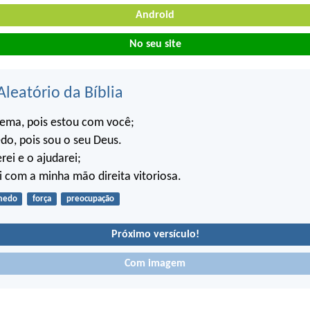
Android
No seu site
Aleatório da Bíblia
tema, pois estou com você;
o, pois sou o seu Deus.
rei e o ajudarei;
i com a minha mão direita vitoriosa.
medo
força
preocupação
Próximo versículo!
Com imagem