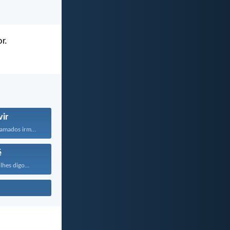
r.
vir
Portanto, meus amados irmãos...
é
lhes digo...