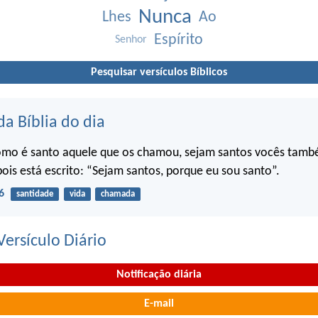
Nunca
Lhes
Ao
Espírito
Senhor
Pesquisar versículos Bíblicos
da Bíblia do dia
omo é santo aquele que os chamou, sejam santos vocês tam
pois está escrito: “Sejam santos, porque eu sou santo”.
6
santidade
vida
chamada
ersículo Diário
Notificação diária
E-mail