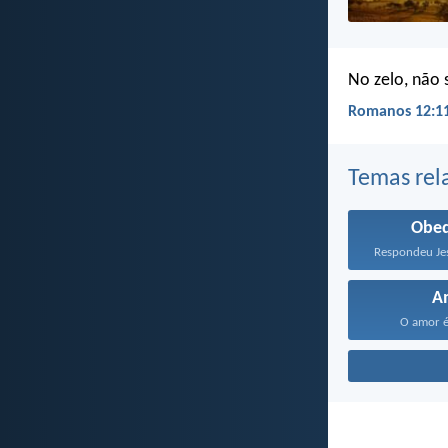
No zelo, não 
Romanos 12:11
Temas rel
Obed
A
O amor é