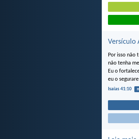
Versículo 
Por isso não 
não tenha med
Eu o fortalece
eu o segurare
Isaías 41:10