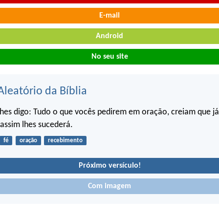
E-mail
Android
No seu site
Aleatório da Bíblia
lhes digo: Tudo o que vocês pedirem em oração, creiam que já
assim lhes sucederá.
fé
oração
recebimento
Próximo versículo!
Com imagem