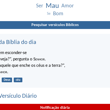
Mau
Ser
Amor
Bom
Se
Pesquisar versículos Bíblicos
da Bíblia do dia
ém esconder-se
veja?”, pergunta o S
enhor
.
quele que enche os céus e a terra?”,
nhor
.
Deus
céu
ersículo Diário
Notificação diária