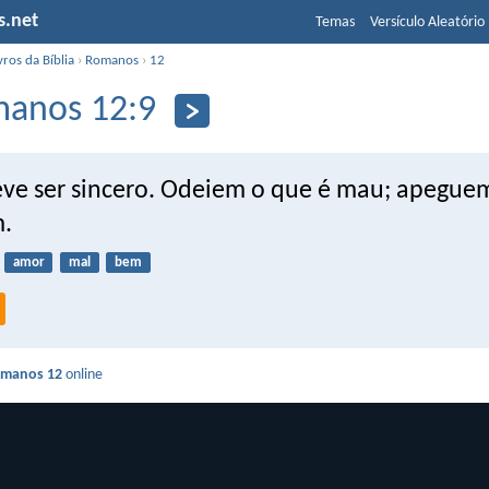
s.net
Temas
Versículo Aleatório
vros da Bíblia
›
Romanos
›
12
anos 12:9
ve ser sincero. Odeiem o que é mau; apegue
.
amor
mal
bem
manos 12
online