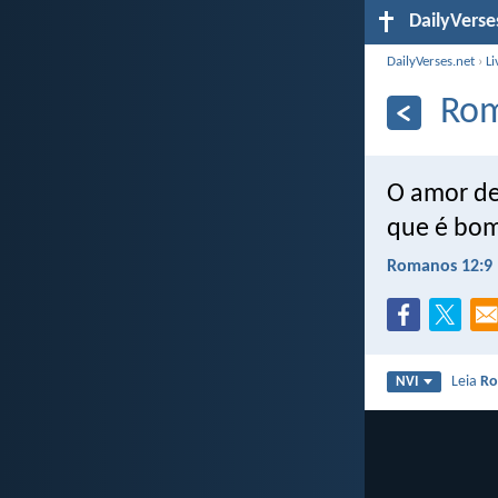
DailyVerse
DailyVerses.net
›
Li
Rom
O amor de
que é bom
Romanos 12:9
Leia
Ro
NVI