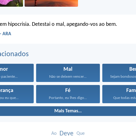
em hipocrisia. Detestai o mal, apegando-vos ao bem.
- ARA
acionados
mor
Mal
B
 paciente...
Não se deixem vencer...
erança
Fé
Famí
ou eu que...
Portanto, eu lhes digo...
Que todas esta
Mais Temas...
Deve
Ao
Que