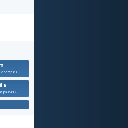
em
Sejam bondosos e compassivos...
lia
s palavras...