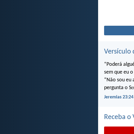
Versículo 
“Poderá algu
sem que eu o 
“Não sou eu a
pergunta o S
e
Jeremias 23:24
Receba o V