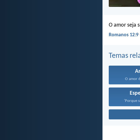
O amor seja s
Romanos 12:9 
Temas rel
A
O amor é
Esp
‘Porque s