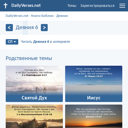
DailyVerses.net
Темы
Зарегистрироваться
DailyVerses.net
›
Книги Библии
›
Деяния
Деяния 6
Читать
Деяния 6
в интернете
СП
Родственные темы
Святой Дух
Иисус