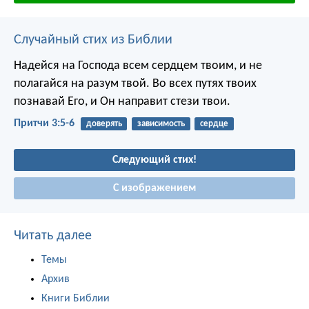
Случайный стих из Библии
Надейся на Господа всем сердцем твоим,
и не
полагайся на разум твой.
Во всех путях твоих
познавай Его,
и Он направит стези твои.
Притчи 3:5-6
доверять
зависимость
сердце
Следующий стих!
С изображением
Читать далее
Темы
Архив
Книги Библии