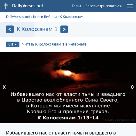
DailyVerses.net
Темы
Зарегистрироваться
DailyVerses.net
›
Книги Библии
›
К Колоссянам
К Колоссянам 1
Читать
К Колоссянам 1
в интернете
СП
«
»
Избавившего нас от власти тьмы и введшего в