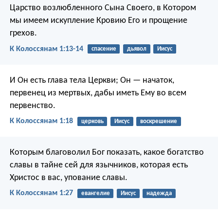
Царство возлюбленного Сына Своего, в Котором
мы имеем искупление Кровию Его и прощение
грехов.
К Колоссянам 1:13-14
спасение
дьявол
Иисус
И Он есть глава тела Церкви; Он — начаток,
первенец из мертвых, дабы иметь Ему во всем
первенство.
К Колоссянам 1:18
церковь
Иисус
воскрешение
Которым благоволил Бог показать, какое богатство
славы в тайне сей для язычников, которая есть
Христос в вас, упование славы.
К Колоссянам 1:27
евангелие
Иисус
надежда