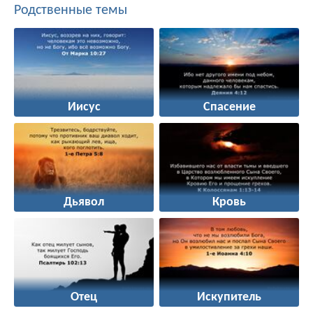
Родственные темы
Иисус
Спасение
Дьявол
Кровь
Отец
Искупитель