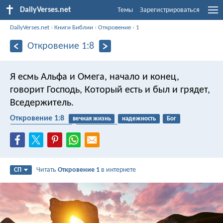
DailyVerses.net
Темы
Зарегистрироваться
DailyVerses.net
›
Книги Библии
›
Откровение
›
1
Откровение 1:8
Я есмь Альфа и Омега, начало и конец,
говорит Господь, Который есть и был и грядет,
Вседержитель.
Откровение 1:8
вечная жизнь
надежность
Бог
второе пришествие
всемогущий
Читать
Откровение 1
в интернете
СП