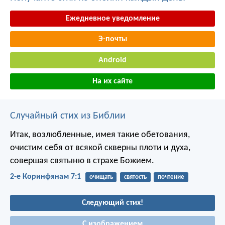
Ежедневное уведомление
Э-почты
Android
На их сайте
Случайный стих из Библии
Итак, возлюбленные, имея такие обетования,
очистим себя от всякой скверны плоти и духа,
совершая святыню в страхе Божием.
2-е Коринфянам 7:1
очищать
святость
почтение
Следующий стих!
С изображением