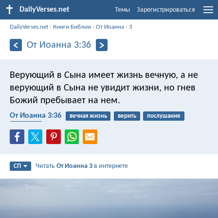
DailyVerses.net
Темы
Зарегистрироваться
DailyVerses.net
›
Книги Библии
›
От Иоанна
›
3
От Иоанна 3:36
Верующий в Сына имеет жизнь вечную, а не
верующий в Сына не увидит жизни, но гнев
Божий пребывает на нем.
От Иоанна 3:36
вечная жизнь
верить
послушание
спасение
Читать
От Иоанна 3
в интернете
СП