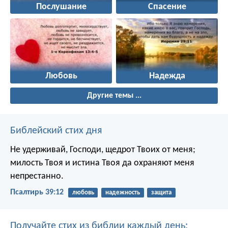
Послушание
Спасение
Любовь
Надежда
Другие темы ...
Библейский стих дня
Не удерживай, Господи, щедрот Твоих от меня;
милость Твоя и истина Твоя да охраняют меня
непрестанно.
Псалтирь 39:12
любовь
надежность
защита
Получайте стих из библии каждый день: