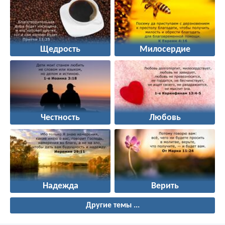
Щедрость
Милосердие
Честность
Любовь
Надежда
Верить
Другие темы ...