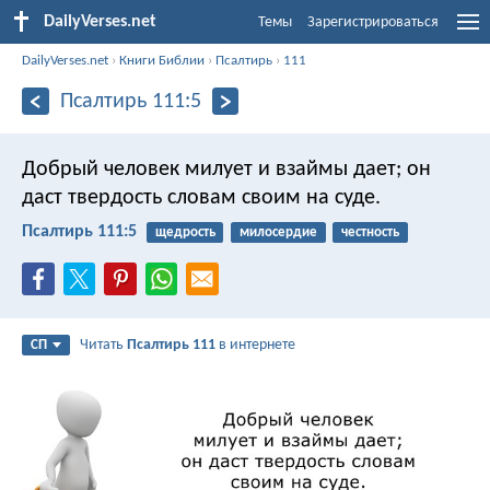
DailyVerses.net
Темы
Зарегистрироваться
DailyVerses.net
›
Книги Библии
›
Псалтирь
›
111
Псалтирь 111:5
Добрый человек милует и взаймы дает;
он
даст твердость словам своим на суде.
Псалтирь 111:5
щедрость
милосердие
честность
Читать
Псалтирь 111
в интернете
СП