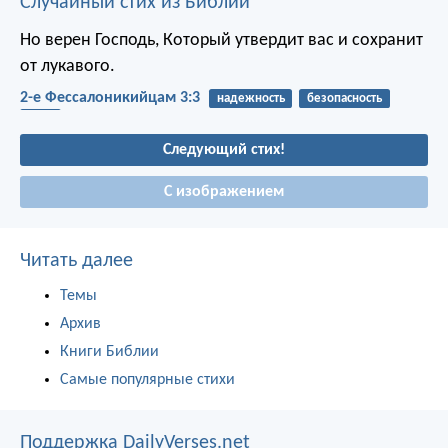
Случайный стих из Библии
Но верен Господь, Который утвердит вас и сохранит
от лукавого.
2-е Фессалоникийцам 3:3
надежность
безопасность
сила
Следующий стих!
С изображением
Читать далее
Темы
Архив
Книги Библии
Самые популярные стихи
Поддержка DailyVerses.net