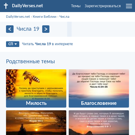
DailyVerses.net
Темы
Зарегистрироваться
DailyVerses.net
›
Книги Библии
›
Числа
Числа 19
Читать
Числа 19
в интернете
СП
Родственные темы
Милость
Благословение