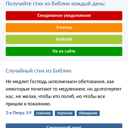
Получайте стих из библии каждый день:
Ежедневное уведомление
Э-почты
Android
На их сайте
Случайный стих из Библии
Не медлит Господь
исполнением
обетования, как
некоторые почитают то медлением; но долготерпит
нас, не желая, чтобы кто погиб, но чтобы все
пришли к покаянию.
2-е Петра 3:9
спасение
терпение
обращение