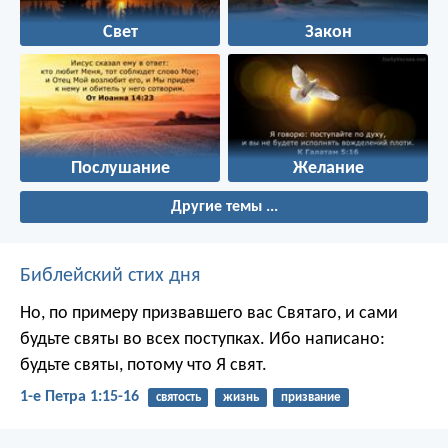
Свет
Закон
Послушание
Желание
Другие темы ...
Библейский стих дня
Но, по примеру призвавшего вас Святаго, и сами
будьте святы во всех поступках. Ибо написано:
будьте святы, потому что Я свят.
1-е Петра 1:15-16
святость
жизнь
призвание