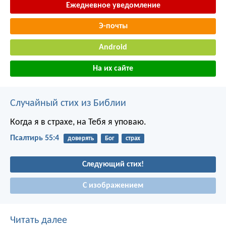
Ежедневное уведомление
Э-почты
Android
На их сайте
Случайный стих из Библии
Когда я в страхе, на Тебя я уповаю.
Псалтирь 55:4
доверять
Бог
страх
Следующий стих!
С изображением
Читать далее