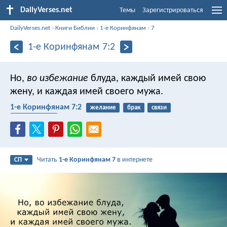
DailyVerses.net
Темы
Зарегистрироваться
DailyVerses.net
›
Книги Библии
›
1-е Коринфянам
›
7
1-е Коринфянам 7:2
Но,
во избежание
блуда, каждый имей свою
жену, и каждая имей своего мужа.
1-е Коринфянам 7:2
желание
брак
связи
сексуальность
Читать
1-е Коринфянам 7
в интернете
СП