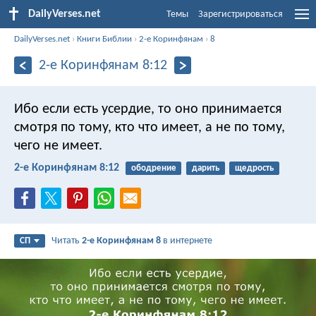
DailyVerses.net
Темы
Зарегистрироваться
DailyVerses.net
›
Книги Библии
›
2-е Коринфянам
›
8
2-е Коринфянам 8:12
Ибо если есть усердие, то оно принимается
смотря по тому, кто что имеет, а не по тому,
чего не имеет.
2-е Коринфянам 8:12
ободрение
дарить
щедрость
Читать
2-е Коринфянам 8
в интернете
СП