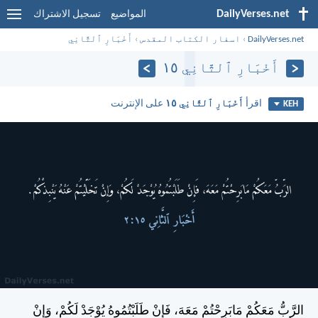
DailyVerses.net
المواضيع
تسجيل الاشتراك
DailyVerses.net
›
اسفار الكتاب المقدس
›
أَخْبَارِ ٱلثَّانِي
أَخْبَارِ ٱلثَّانِي ١٥
اقرأ
أَخْبَارِ ٱلثَّانِي ١٥
على الإنترنت
KEH
الرَّبُّ مَعَكُمْ مَابَرِحْتُمْ مَعَهَ، فَإِنْ طَلَبْتُمُوهُ يُوْجَدْ لَكُمْ، وَإِنْ