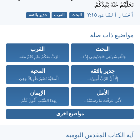
تَخَلَّيْتُمْ عَنْهُ يَنْبِذْكُمْ.
أَخْبَارِ ٱلثَّانِي ١٥:‏٢
البحث
القرب
جدير بالثقة
مواضيع ذات صلة
البحث
القرب
وَتَلْتَمِسُونَنِي فَتَجِدُونَنِي إِذْ تَطْلُبُونَنِي...
الرَّبُّ مَعَكُمْ مَابَرِحْتُمْ مَعَهَ،...
جدير بالثقة
المحبة
إِلَّا أَنَّ الرَّبَّ أَمِينٌ؛...
الْمَحَبَّةُ تَصْبِرُ طَوِيلاً؛ وَهِيَ...
الأمل
الإيمان
لأَنِّي عَرَفْتُ مَا رَسَمْتُهُ...
لِهذَا السَّبَبِ أَقُولُ لَكُمْ...
مواضيع اخرى
آية الكتاب المقدس اليومية