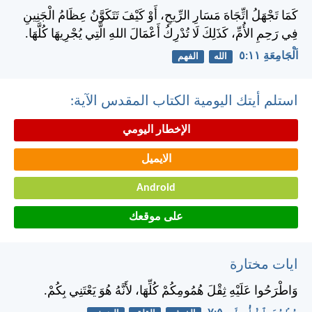
كَمَا تَجْهَلُ اتِّجَاهَ مَسَارِ الرِّيحِ، أَوْ كَيْفَ تَتَكَوَّنُ عِظَامُ الْجَنِينِ
فِي رَحِمِ الأُمِّ، كَذَلِكَ لَا تُدْرِكُ أَعْمَالَ اللهِ الَّتِي يُجْرِيهَا كُلَّهَا.
اَلْجَامِعَةِ ١١:‏٥
الله
الفهم
استلم أيتك اليومية الكتاب المقدس الآية:
الإخطار اليومي
الايميل
Android
على موقعك
ايات مختارة
وَاطْرَحُوا عَلَيْهِ ثِقْلَ هُمُومِكُمْ كُلِّهَا، لأَنَّهُ هُوَ يَعْتَنِي بِكُمْ.