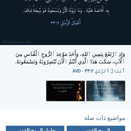
وَإِذِ ٱرْتَفَعَ بِيَمِينِ ٱللهِ، وَأَخَذَ مَوْعِدَ ٱلرُّوحِ ٱلْقُدُسِ مِنَ
ٱلْآبِ، سَكَبَ هَذَا ٱلَّذِي أَنْتُمُ ٱلْآنَ تُبْصِرُونَهُ وَتَسْمَعُونَهُ.
أَعْمَالُ ٱلرُّسُلِ ٢:‏٣٣ - AVD
مواضيع ذات صلة