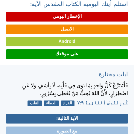
استلم أيتك اليومية الكتاب المقدس الآية:
الإخطار اليومي
الايميل
Android
على موقعك
ايات مختارة
فَلْيَتَبَرَّعْ كُلُّ وَاحِدٍ بِمَا نَوَى فِي قَلْبِهِ، لَا بِأَسَفٍ وَلا عَنِ
اضْطِرَارٍ، لأَنَّ اللهَ يُحِبُّ مَنْ يُعْطِي بِسُرُورٍ.
كُورِنْثُوسَ ٱلثَّانِيةُ ٩:‏٧
الفرح
العطاء
القلب
الاية التالية!
مع الصورة