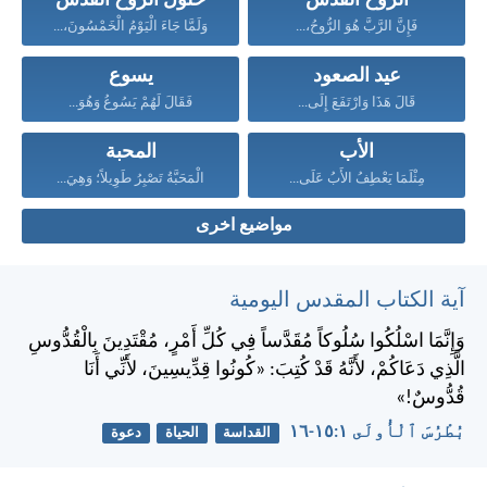
الروح القدس
حلول الروح القدس
فَإِنَّ الرَّبَّ هُوَ الرُّوحُ،...
وَلَمَّا جَاءَ الْيَوْمُ الْخَمْسُونَ،...
عيد الصعود
يسوع
قَالَ هَذَا وَارْتَفَعَ إِلَى...
فَقَالَ لَهُمْ يَسُوعُ وَهُوَ...
الأب
المحبة
مِثْلَمَا يَعْطِفُ الأَبُ عَلَى...
الْمَحَبَّةُ تَصْبِرُ طَوِيلاً؛ وَهِيَ...
مواضيع اخرى
آية الكتاب المقدس اليومية
وَإِنَّمَا اسْلُكُوا سُلُوكاً مُقَدَّساً فِي كُلِّ أَمْرٍ، مُقْتَدِينَ بِالْقُدُّوسِ
الَّذِي دَعَاكُمْ، لأَنَّهُ قَدْ كُتِبَ: «كُونُوا قِدِّيسِينَ، لأَنِّي أَنَا
قُدُّوسٌ!»
بُطْرُسَ ٱلْأُولَى ١:‏١٥-‏١٦
القداسة
الحياة
دعوة