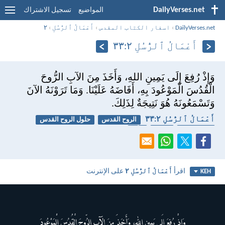
DailyVerses.net
المواضيع
تسجيل الاشتراك
DailyVerses.net
›
اسفار الكتاب المقدس
›
أَعْمَالُ ٱلرُّسُلِ
›
٢
أَعْمَالُ ٱلرُّسُلِ ٢:‏٣٣
وَإِذْ رُفِعَ إِلَى يَمِينِ اللهِ، وَأَخَذَ مِنَ الآبِ الرُّوحَ
الْقُدُسَ الْمَوْعُودَ بِهِ، أَفَاضَهُ عَلَيْنَا. وَمَا تَرَوْنَهُ الآنَ
وَتَسْمَعُونَهُ هُوَ نَتِيجَةٌ لِذَلِكَ.
أَعْمَالُ ٱلرُّسُلِ ٢:‏٣٣
الروح القدس
حلول الروح القدس
عيد الصعود
يسوع
الأب
اقرأ
أَعْمَالُ ٱلرُّسُلِ ٢
على الإنترنت
KEH