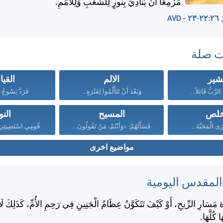
مُزْمِعًا أَنْ يُنَادِيَ بِنُورٍ لِلشَّعْبِ وَلِلْأُمَمِ.
AV
ت صلة
بشير
الالم
القيا
الرَّبُّ قَائِلاً...
وَبَعْدَ أَنْ تَتَأَلَّمُوا لِفَتْرَةٍ...
فَرَدَّ يَسُوعُ: «
خلص
المسيح
النو
َى الْمَحَبَّةَ...
فَسَأَلَهُمْ: «وَأَنْتُمْ، مَنْ تَقُولُونَ...
قُومِي اسْتَضِيئِي، ف
مواضيع اخرى
 المقدس اليومية
هَ مَسَارِ الرِّيحِ، أَوْ كَيْفَ تَتَكَوَّنُ عِظَامُ الْجَنِينِ فِي رَحِمِ الأُمِّ، كَذَلِكَ لَا
 كُلَّهَا.