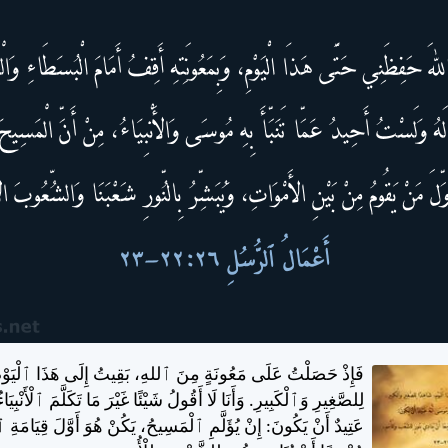
فَإِذْ حَصَلْتُ عَلَى مَعُونَةٍ مِنَ ٱللهِ، بَقِيتُ إِلَى هَذَا ٱلْيَوْ
لِلصَّغِيرِ وَٱلْكَبِيرِ. وَأَنَا لَا أَقُولُ شَيْئًا غَيْرَ مَا تَكَلَّمَ ٱلْأَنْبِي
عَتِيدٌ أَنْ يَكُونَ: إِنْ يُؤَلَّمِ ٱلْمَسِيحُ، يَكُنْ هُوَ أَوَّلَ قِيَامَةِ 