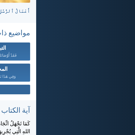
أَعْمَالُ ٱلرُّسُلِ ٢٦:‏٢٢-‏٢٣ - D
مواضيع ذا
الت
فَقَدْ أَوْصَانَا 
الم
وَفِي هَذَا نَر
آية الكتاب
كَمَا تَجْهَلُ اتِّجَا
اللهِ الَّتِي يُجْرِيهَا