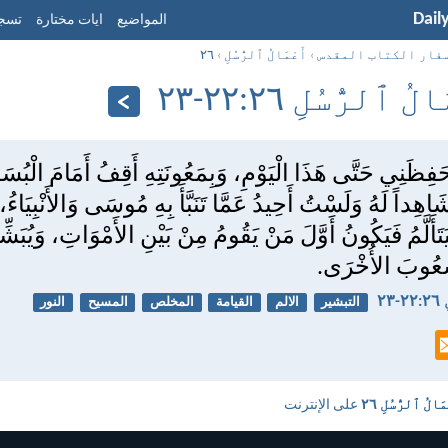
Dail
المواضيع
ايات مختارة
تسجي
فار الكتاب المقدس
›
أَعْمَالُ ٱلرُّسُلِ
›
٢٦
ُ ٱلرُّسُلِ ٢٦:‏٢٢-‏٢٣
حَفِظَنِي حَتَّى هَذَا الْيَوْمِ، وَبِمَعُونَتِهِ أَقِفُ أَمَامَ الْبُسَ
اهِداً لَهُ وَلَسْتُ أَحِيدُ عَمَّا تَنَبَّأَ بِهِ مُوسَى وَالأَنْبِيَاءُ،
أَلَّمُ فَيَكُونُ أَوَّلَ مَنْ يَقُومُ مِنْ بَيْنِ الأَمْوَاتِ، وَيُبَشِّرُ
ُّعُوبَ الأُخْرَى.
٢٣
التبشير
الالم
القيامة
المخلص
المسيح
النور
مَالُ ٱلرُّسُلِ ٢٦
على الإنترنت