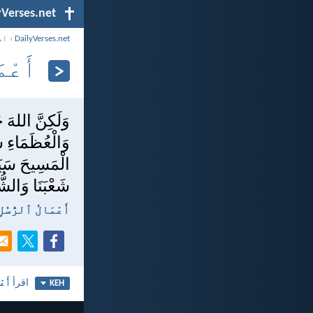
yVerses.net
DailyVerses.net
›
اس
أَعْمَال
وَلَكِنَّ اللهَ 
وَالْعُظَمَاءِ شَ
الْمَسِيحَ سَيَتَ
شَعْبَنَا وَالش
أَعْمَالُ ٱلرُّسُلِ ٢٦:‏٢٢-‏
اقرأ
أَعْ
KEH