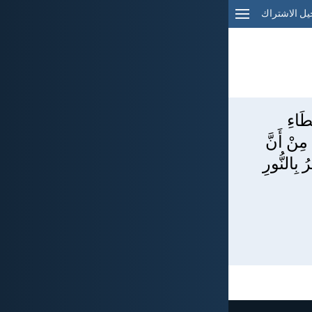
ل الاشتراك
طَاءِ
 مِنْ أَنَّ
 بِالنُّورِ