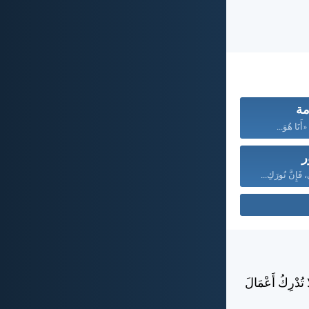
مة
أَنَا هُوَ...
ر
َإِنَّ نُورَكِ...
 تُدْرِكُ أَعْمَالَ