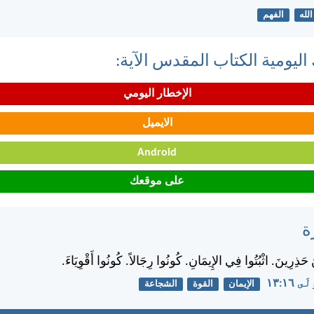
الله
الفهم
اليومية الكتاب المقدس الآية:
الإخطار اليومي
الايميل
Android
على موقعك
ة
 حَذِرِينَ. اثْبُتُوا فِي الإِيمَانِ. كُونُوا رِجَالاً. كُونُوا أَقْوِيَاءَ.
١٦:‏١٣
الإيمان
القوة
الشجاعة