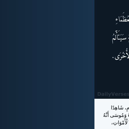
مِ، شَاهِدًا
َاءُ وَمُوسَى أَنَّهُ
ٱلْأَمْوَاتِ،