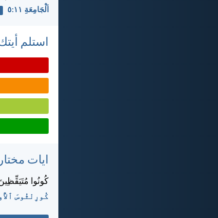
اَلْجَامِعَةِ ١١:‏٥
استلم أيتك 
ايات مختار
كُونُوا مُتَيَقِّظِينَ
كُورِنْثُوسَ ٱلأُولَى 