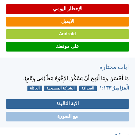
الإخطار اليومي
الايميل
Android
على موقعك
ايات مختارة
مَا أَحْسَنَ ومَا أَبْهَجَ أَنْ يَسْكُنَ الإِخْوَةُ مَعاً (فِي وِئَامٍ).
اَلْمَزَامِيرُ ١٣٣:‏١
الصداقة
الشركة المسيحية
العائلة
الاية التالية!
مع الصورة