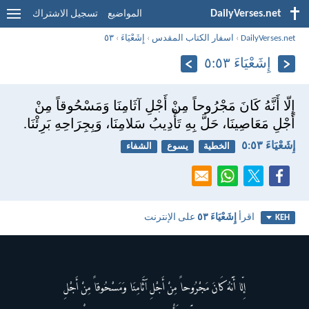
DailyVerses.net
المواضيع
تسجيل الاشتراك
DailyVerses.net
›
اسفار الكتاب المقدس
›
إِشَعْيَاءَ
›
٥٣
إِشَعْيَاءَ ٥٣:‏٥
إِلّا أَنَّهُ كَانَ مَجْرُوحاً مِنْ أَجْلِ آثَامِنَا وَمَسْحُوقاً مِنْ
أَجْلِ مَعَاصِينَا، حَلَّ بِهِ تَأْدِيبُ سَلامِنَا، وَبِجِرَاحِهِ بَرِئْنَا.
إِشَعْيَاءَ ٥٣:‏٥
الخطية
يسوع
الشفاء
اقرأ
إِشَعْيَاءَ ٥٣
على الإنترنت
KEH