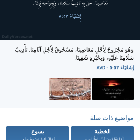
وَهُوَ مَجْرُوحٌ لِأَجْلِ مَعَاصِينَا، مَسْحُوقٌ لِأَجْلِ آثَامِنَا. تَأْدِيبُ
سَلَامِنَا عَلَيْهِ، وَبِحُبُرِهِ شُفِينَا.
إِشَعْيَاءَ ٥٣:‏٥ - AVD
مواضيع ذات صلة
الخطية
يسوع
أَمَا تَعْلَمُونَ أَنَّ الظَّالِمِينَ...
فَقَالَ لَهُمْ يَسُوعُ وَهُوَ...