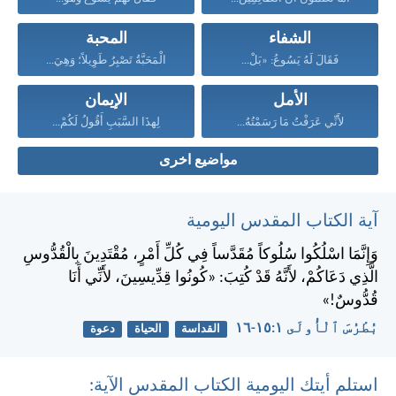
الشفاء
المحبة
فَقَالَ لَهُ يَسُوعُ: «بَلْ...
الْمَحَبَّةُ تَصْبِرُ طَوِيلاً؛ وَهِيَ...
الأمل
الإيمان
لأَنِّي عَرَفْتُ مَا رَسَمْتُهُ...
لِهذَا السَّبَبِ أَقُولُ لَكُمْ...
مواضيع اخرى
آية الكتاب المقدس اليومية
وَإِنَّمَا اسْلُكُوا سُلُوكاً مُقَدَّساً فِي كُلِّ أَمْرٍ، مُقْتَدِينَ بِالْقُدُّوسِ
الَّذِي دَعَاكُمْ، لأَنَّهُ قَدْ كُتِبَ: «كُونُوا قِدِّيسِينَ، لأَنِّي أَنَا
قُدُّوسٌ!»
بُطْرُسَ ٱلْأُولَى ١:‏١٥-‏١٦
القداسة
الحياة
دعوة
استلم أيتك اليومية الكتاب المقدس الآية: