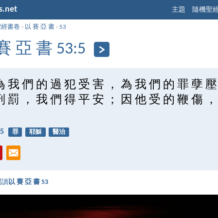
s.net
主題
隨機聖
聖經書卷
›
以 賽 亞 書
›
53
賽 亞 書 53:5
為 我 們 的 過 犯 受 害 ， 為 我 們 的 罪 孽 壓
刑 罰 ， 我 們 得 平 安 ； 因 他 受 的 鞭 傷 ，
5
罪
耶穌
醫治
閱讀
以 賽 亞 書 53