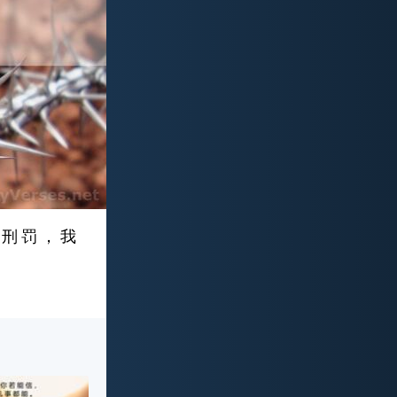
 刑 罚 ， 我