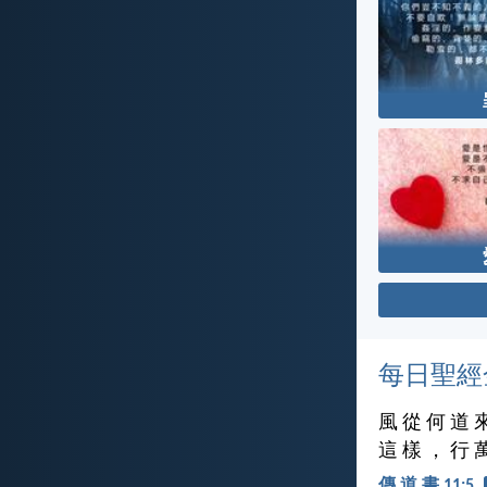
每日聖經
風 從 何 道 
這 樣 ， 行 
傳 道 書 11:5