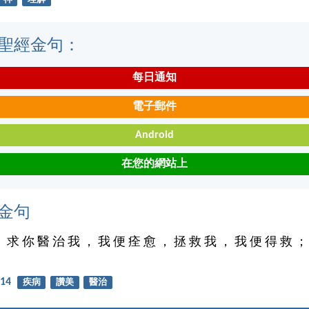
聖經金句：
每日通知
電子郵件
Android
在您的網站上
金句
， 求 你 醫 治 我 ， 我 便 痊 愈 ， 拯 救 我 ， 我 便 得 救 ；
。
14
疾病
讚美
醫治