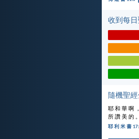
收到每日
隨機聖經
耶 和 華 啊 
所 讚 美 的 
耶 利 米 書 17: