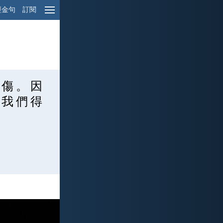
經金句
訂閱
 傷 。 因
 我 們 得