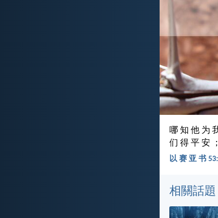
哪 知 他 为 
们 得 平 安 
以 赛 亚 书 53:5
相關話題