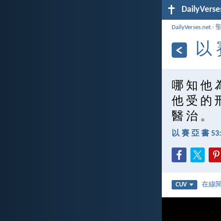
DailyVerse
DailyVerses.net
›
以 
哪 知 他 
他 受 的 
醫 治 。
以 賽 亞 書 53:
在線
CUV