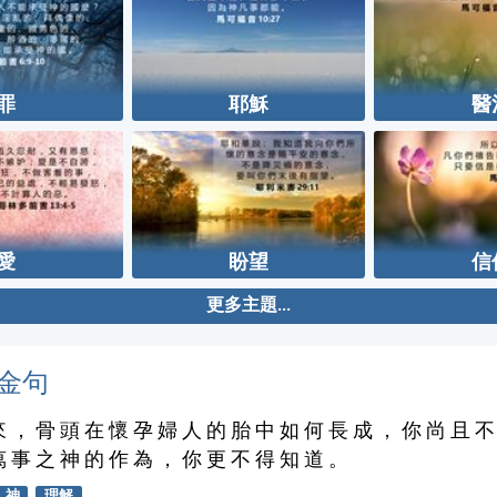
罪
耶穌
醫
愛
盼望
信
更多主題...
金句
來 ， 骨 頭 在 懷 孕 婦 人 的 胎 中 如 何 長 成 ， 你 尚 且 不
萬 事 之 神 的 作 為 ， 你 更 不 得 知 道 。
神
理解