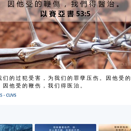
我 们 的 过 犯 受 害 ， 为 我 们 的 罪 孽 压 伤 。 因 他 受 的
； 因 他 受 的 鞭 伤 ， 我 们 得 医 治 。
 - CUVS