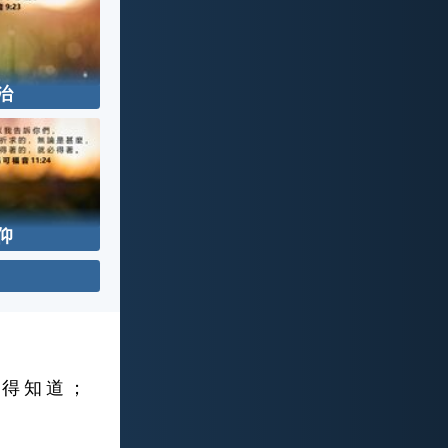
治
仰
 得 知 道 ；